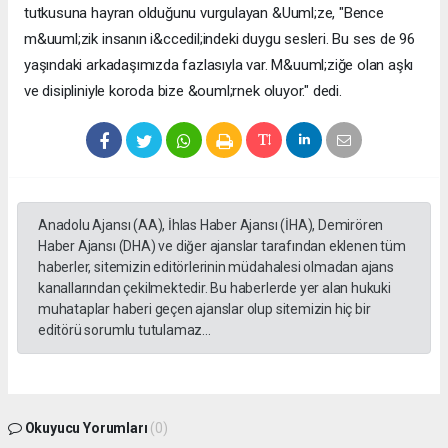
tutkusuna hayran olduğunu vurgulayan &Uuml;ze, "Bence
m&uuml;zik insanın i&ccedil;indeki duygu sesleri. Bu ses de 96
yaşındaki arkadaşımızda fazlasıyla var. M&uuml;ziğe olan aşkı
ve disipliniyle koroda bize &ouml;rnek oluyor." dedi.
Anadolu Ajansı (AA), İhlas Haber Ajansı (İHA), Demirören
Haber Ajansı (DHA) ve diğer ajanslar tarafından eklenen tüm
haberler, sitemizin editörlerinin müdahalesi olmadan ajans
kanallarından çekilmektedir. Bu haberlerde yer alan hukuki
muhataplar haberi geçen ajanslar olup sitemizin hiç bir
editörü sorumlu tutulamaz...
Okuyucu Yorumları
(0)