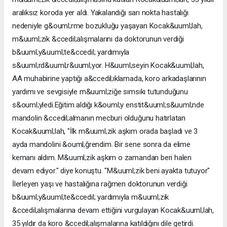
aralıksız koroda yer aldı. Yakalandığı sarı nokta hastalığı
nedeniyle g&ouml;rme bozukluğu yaşayan Kocak&uuml;lah,
m&uuml;zik &ccedil;alışmalarını da doktorunun verdiği
b&uuml;y&uuml;te&ccedil; yardımıyla
s&uuml;rd&uuml;r&uuml;yor. H&uuml;seyin Kocak&uuml;lah,
AA muhabirine yaptığı a&ccedil;ıklamada, koro arkadaşlarının
yardımı ve sevgisiyle m&uuml;ziğe sımsıkı tutunduğunu
s&ouml;yledi.Eğitim aldığı k&ouml;y enstit&uuml;s&uuml;nde
mandolin &ccedil;almanın mecburi olduğunu hatırlatan
Kocak&uuml;lah, "İlk m&uuml;zik aşkım orada başladı ve 3
ayda mandolini &ouml;ğrendim. Bir sene sonra da elime
kemanı aldım. M&uuml;zik aşkım o zamandan beri halen
devam ediyor." diye konuştu. "M&uuml;zik beni ayakta tutuyor"
İlerleyen yaşı ve hastalığına rağmen doktorunun verdiği
b&uuml;y&uuml;te&ccedil; yardımıyla m&uuml;zik
&ccedil;alışmalarına devam ettiğini vurgulayan Kocak&uuml;lah,
35 yıldır da koro &ccedil;alışmalarına katıldığını dile getirdi.