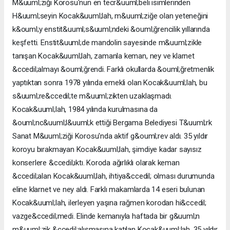
M&uuml;ziği Korosu'nun en tecr&uuml;beli isimlerinden
H&uuml;seyin Kocak&uuml;lah, m&uuml;ziğe olan yeteneğini
k&ouml;y enstit&uuml;s&uuml;ndeki &ouml;ğrencilik yıllarında
keşfetti. Enstit&uuml;de mandolin sayesinde m&uuml;zikle
tanışan Kocak&uuml;lah, zamanla keman, ney ve klarnet
&ccedil;almayı &ouml;ğrendi. Farklı okullarda &ouml;ğretmenlik
yaptıktan sonra 1978 yılında emekli olan Kocak&uuml;lah, bu
s&uuml;re&ccedil;te m&uuml;zikten uzaklaşmadı.
Kocak&uuml;lah, 1984 yılında kurulmasına da
&ouml;nc&uuml;l&uuml;k ettiği Bergama Belediyesi T&uuml;rk
Sanat M&uuml;ziği Korosu'nda aktif g&ouml;rev aldı. 35 yıldır
koroyu bırakmayan Kocak&uuml;lah, şimdiye kadar sayısız
konserlere &ccedil;ıktı. Koroda ağırlıklı olarak keman
&ccedil;alan Kocak&uuml;lah, ihtiya&ccedil; olması durumunda
eline klarnet ve ney aldı. Farklı makamlarda 14 eseri bulunan
Kocak&uuml;lah, ilerleyen yaşına rağmen korodan hi&ccedil;
vazge&ccedil;medi. Elinde kemanıyla haftada bir g&uuml;n
m&uuml;zik &ccedil;alışmasına katılan Kocak&uuml;lah, 35 yıldır