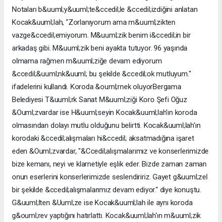
Notaları b&uuml;y&uuml;te&ccedil;le &ccedil;izdiğini anlatan
Kocak&uuml;lah, "Zorlanıyorum ama m&uuml;zikten
vazge&ccedil;emiyorum. M&uuml;zik benim i&ccedil;in bir
arkadaş gibi. M&uuml;zik beni ayakta tutuyor. 96 yaşında
olmama rağmen m&uuml;ziğe devam ediyorum
&ccedil;&uuml;nk&uuml; bu şekilde &ccedil;ok mutluyum."
ifadelerini kullandı. Koroda &ouml;rnek oluyorBergama
Belediyesi T&uuml;rk Sanat M&uuml;ziği Koro Şefi Oğuz
&Ouml;zvardar ise H&uuml;seyin Kocak&uuml;lah'ın koroda
olmasından dolayı mutlu olduğunu belirtti. Kocak&uuml;lah'ın
korodaki &ccedil;alışmaları hi&ccedil; aksatmadığına işaret
eden &Ouml;zvardar, "&Ccedil;alışmalarımız ve konserlerimizde
bize kemanı, neyi ve klarnetiyle eşlik eder. Bizde zaman zaman
onun eserlerini konserlerimizde seslendiririz. Gayet g&uuml;zel
bir şekilde &ccedil;alışmalarımız devam ediyor." diye konuştu.
G&uuml;lten &Uuml;ze ise Kocak&uuml;lah ile aynı koroda
g&ouml;rev yaptığını hatırlattı. Kocak&uuml;lah'ın m&uuml;zik