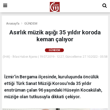
Anasayfa
GÜNDEM
Asırlık müzik aşığı 35 yıldır koroda
keman çalıyor
GÜNDEM
(İHA) - İhlas Haber Ajansı | 19.07.2019 - 12:27, Güncelleme: 27.10.2022 - 05:58
İzmir'in Bergama ilçesinde, kuruluşunda öncülük
ettiği Türk Sanat Müziği Korosu'nda 35 yıldır
enstrüman çalan 96 yaşındaki Hüseyin Kocakülah,
müziğe olan tutkusuyla dikkati çekiyor.