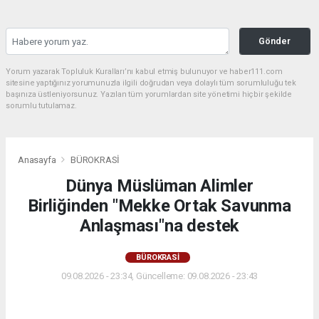
Gönder
Yorum yazarak Topluluk Kuralları’nı kabul etmiş bulunuyor ve haber111.com
sitesine yaptığınız yorumunuzla ilgili doğrudan veya dolaylı tüm sorumluluğu tek
başınıza üstleniyorsunuz. Yazılan tüm yorumlardan site yönetimi hiçbir şekilde
sorumlu tutulamaz.
Anasayfa
BÜROKRASİ
Dünya Müslüman Alimler
Birliğinden "Mekke Ortak Savunma
Anlaşması"na destek
BÜROKRASİ
09.08.2026 - 23:34, Güncelleme: 09.08.2026 - 23:43