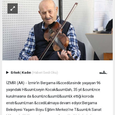
Erkek
|
Kadın
(Haberi Sesli Oku)
İZMİR (AA) - İzmir'in Bergama il&ccedil;esinde yaşayan 96
yaşındaki H&uuml;seyin Kocak&uuml;lah, 35 yıl &ouml;nce
kurulmasına da &ouml;nc&uuml;l&uuml;k ettiği koroda
enstr&uuml;man &ccedil;almaya devam ediyor.Bergama
Belediyesi Yaşam Boyu Eğitim Merkezi'ne T&uuml;rk Sanat