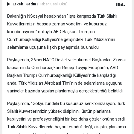
Erkek
|
Kadın
(Haberi Sesli Oku)
Bakanlığın NSosyal hesabından "İşte karşınızda Türk Silahlı
Kuvvetlerimizin hassas zaman yönetimi ve kusursuz
koordinasyonu" notuyla ABD Başkanı Trump'ın
Cumhurbaşkanlığı Külliyesi'ne gelişindeki Türk Yıldızları'nın
selamlama uçuşuna ilişkin paylaşımda bulunuldu.
Paylaşımda, 36'ncı NATO Devlet ve Hükümet Başkanları Zirvesi
kapsamında Cumhurbaşkanı Recep Tayyip Erdoğan'ın, ABD
Başkanı Trump'ı Cumhurbaşkanlığı Külliyesi'nde karşıladığı
anda, Türk Yıldızları Akrobasi Timi'nin de selamlama uçuşunu
saniyeler bazında yapılan planlamayla gerçekleştirdiği belirtildi.
Paylaşımda, "Gökyüzündeki bu kusursuz senkronizasyon, Türk
Silahlı Kuvvetlerimizin yüksek disiplinini, üstün planlama
kabiliyetini ve profesyonelliğini bir kez daha gözler önüne serdi.
Türk Silahlı Kuvvetlerinde başarı tesadüf değil, disiplin, planlama