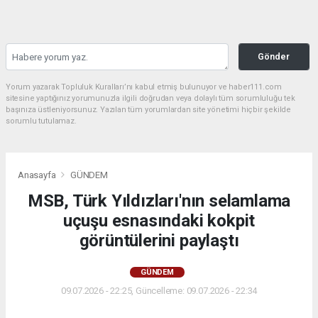
Gönder
Yorum yazarak Topluluk Kuralları’nı kabul etmiş bulunuyor ve haber111.com
sitesine yaptığınız yorumunuzla ilgili doğrudan veya dolaylı tüm sorumluluğu tek
başınıza üstleniyorsunuz. Yazılan tüm yorumlardan site yönetimi hiçbir şekilde
sorumlu tutulamaz.
Anasayfa
GÜNDEM
MSB, Türk Yıldızları'nın selamlama
uçuşu esnasındaki kokpit
görüntülerini paylaştı
GÜNDEM
09.07.2026 - 22:25, Güncelleme: 09.07.2026 - 22:34