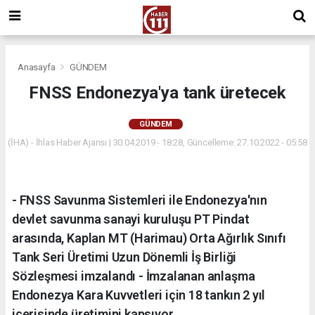
Anasayfa
GÜNDEM
FNSS Endonezya'ya tank üretecek
GÜNDEM
(İHA) - İhlas Haber Ajansı | 30.04.2019 - 18:28, Güncelleme: 27.10.2022 - 05:58
- FNSS Savunma Sistemleri ile Endonezya'nın
devlet savunma sanayi kuruluşu PT Pindat
arasında, Kaplan MT (Harimau) Orta Ağırlık Sınıfı
Tank Seri Üretimi Uzun Dönemli İş Birliği
Sözleşmesi imzalandı - İmzalanan anlaşma
Endonezya Kara Kuvvetleri için 18 tankın 2 yıl
içerisinde üretimini kapsıyor