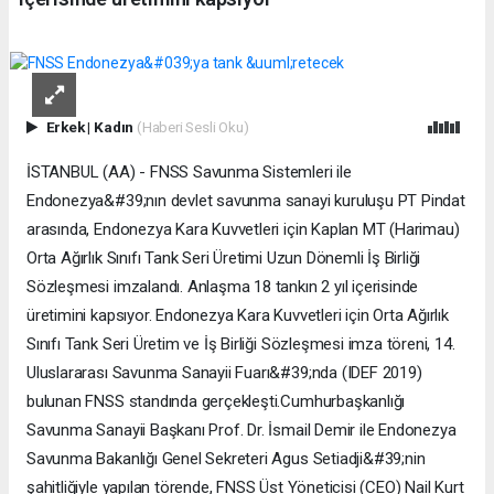
Erkek
|
Kadın
(Haberi Sesli Oku)
İSTANBUL (AA) - FNSS Savunma Sistemleri ile
Endonezya&#39;nın devlet savunma sanayi kuruluşu PT Pindat
arasında, Endonezya Kara Kuvvetleri için Kaplan MT (Harimau)
Orta Ağırlık Sınıfı Tank Seri Üretimi Uzun Dönemli İş Birliği
Sözleşmesi imzalandı. Anlaşma 18 tankın 2 yıl içerisinde
üretimini kapsıyor. Endonezya Kara Kuvvetleri için Orta Ağırlık
Sınıfı Tank Seri Üretim ve İş Birliği Sözleşmesi imza töreni, 14.
Uluslararası Savunma Sanayii Fuarı&#39;nda (IDEF 2019)
bulunan FNSS standında gerçekleşti.Cumhurbaşkanlığı
Savunma Sanayii Başkanı Prof. Dr. İsmail Demir ile Endonezya
Savunma Bakanlığı Genel Sekreteri Agus Setiadji&#39;nin
şahitliğiyle yapılan törende, FNSS Üst Yöneticisi (CEO) Nail Kurt