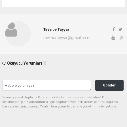
Tayyibe Tayyar
mefhartayyar@gmail.com
Okuyucu Yorumları
(0)
Gönder
Yorum yazarak Topluluk Kuralları’nı kabul etmiş bulunuyor ve haber111.com
sitesine yaptığınız yorumunuzla ilgili doğrudan veya dolaylı tüm sorumluluğu tek
başınıza üstleniyorsunuz. Yazılan tüm yorumlardan site yönetimi hiçbir şekilde
sorumlu tutulamaz.