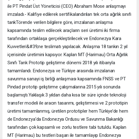
ile PT Pindat Üst Yöneticisi (CEO) Abraham Mose anlaşmayı
imzaladı.- Kalifiye edilerek sertifikalandırılan tek orta ağırlık sınıfı
tankTörende verilen bilgilere göre, imzalanan anlaşma
kapsamında teslim edilecek araçların seri üretimi iki firma
tarafından ortaklaşa gerçekleştirilecek ve Endonezya Kara
Kuvvetleri&#39;ne teslimatı yapılacak. Anlaşma 18 tankın 2 yıl
içerisinde üretimini kapsıyor. Kaplan MT (Harimau) Orta Ağırlık
Sınıfı Tank Prototip geliştirme dönemi 2018 yılı itibarıyla
tamamlandı. Endonezya ve Türkiye arasında imzalanan
savunma sanayi iş birliği anlaşması kapsamında FNSS ve PT
Pindad prototip geliştirme çalışmalarına 2015 yılı sonunda
başlamıştı.Yaklaşık 3 yıldan daha kısa bir süre içinde teknoloji
transfer modeli ile aracın tasarımı, geliştirmesi ve 2 prototipin
üretimi tamamlanmış, üretilen prototipler hem Türkiye’de hem
de Endonezya’da Endonezya Ordusu ve Savunma Bakanlığı
tarafından çok kapsamlı ve zorlu testlere tabi tutuldu. Kaplan
MT (Harimau) bu testleri başarı ile tamamlayıp Endonezya