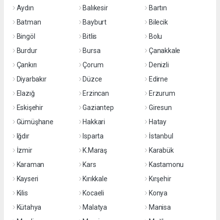
Aydın
Balıkesir
Bartın
Batman
Bayburt
Bilecik
Bingöl
Bitlis
Bolu
Burdur
Bursa
Çanakkale
Çankırı
Çorum
Denizli
Diyarbakır
Düzce
Edirne
Elazığ
Erzincan
Erzurum
Eskişehir
Gaziantep
Giresun
Gümüşhane
Hakkari
Hatay
Iğdır
Isparta
İstanbul
İzmir
K.Maraş
Karabük
Karaman
Kars
Kastamonu
Kayseri
Kırıkkale
Kırşehir
Kilis
Kocaeli
Konya
Kütahya
Malatya
Manisa