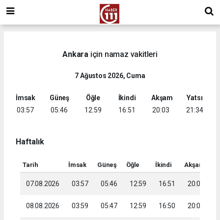
Ankara
için namaz vakitleri
7 Ağustos 2026, Cuma
İmsak
Güneş
Öğle
İkindi
Akşam
Yatsı
03:57
05:46
12:59
16:51
20:03
21:34
Haftalık
Tarih
İmsak
Güneş
Öğle
İkindi
Akşam
Ya
07.08.2026
03:57
05:46
12:59
16:51
20:03
2
08.08.2026
03:59
05:47
12:59
16:50
20:01
2