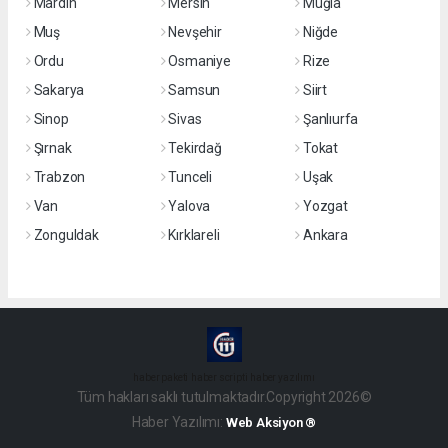
Mardin
Mersin
Muğla
Muş
Nevşehir
Niğde
Ordu
Osmaniye
Rize
Sakarya
Samsun
Siirt
Sinop
Sivas
Şanlıurfa
Şırnak
Tekirdağ
Tokat
Trabzon
Tunceli
Uşak
Van
Yalova
Yozgat
Zonguldak
Kırklareli
Ankara
haber paketi
haber scripti
haber yazılımı
Tüm hakları saklı tutulmaktadır.Copyright 2026©
Haber Yazılımı:
Web Aksiyon ®