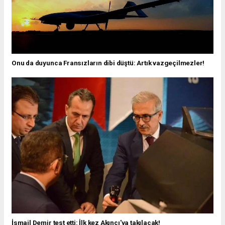
Onu da duyunca Fransızların dibi düştü: Artık vazgeçilmezler!
İsmail Demir test etti: İlk kez Akıncı'ya takılacak!