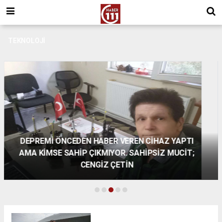
TEKNOLOJİ
İlk kez görücüye çıkıyor... Teknofest bugün
başladı!