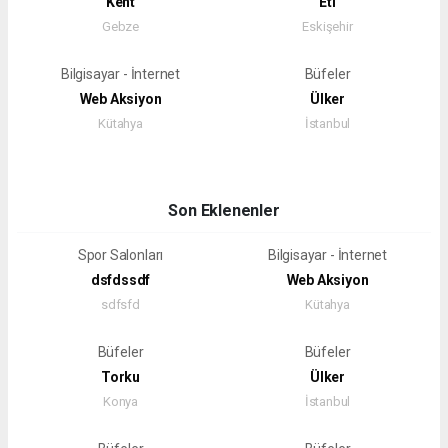
Kent
Eti
Gebze
Eskişehir
Bilgisayar - İnternet
Büfeler
Web Aksiyon
Ülker
Kütahya
İstanbul
Son Eklenenler
Spor Salonları
Bilgisayar - İnternet
dsfdssdf
Web Aksiyon
sdfsfd
Kütahya
Büfeler
Büfeler
Torku
Ülker
Konya
İstanbul