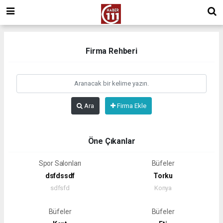
Firma Rehberi
Ara
Firma Ekle
Öne Çıkanlar
Spor Salonları
Büfeler
dsfdssdf
Torku
sdfsfd
Konya
Büfeler
Büfeler