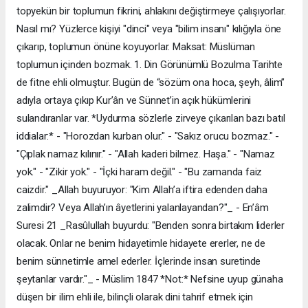
topyekün bir toplumun fikrini, ahlakını değiştirmeye çalışıyorlar.
Nasıl mı? Yüzlerce kişiyi "dinci" veya "bilim insanı" kılığıyla öne
çıkarıp, toplumun önüne koyuyorlar. Maksat: Müslüman
toplumun içinden bozmak. 1. Din Görünümlü Bozulma Tarihte
de fitne ehli olmuştur. Bugün de “sözüm ona hoca, şeyh, âlim”
adıyla ortaya çıkıp Kur’ân ve Sünnet’in açık hükümlerini
sulandıranlar var. *Uydurma sözlerle zirveye çıkarılan bazı batıl
iddialar:* - "Horozdan kurban olur." - "Sakız orucu bozmaz." -
"Çıplak namaz kılınır." - "Allah kaderi bilmez. Haşa." - "Namaz
yok." - "Zikir yok." - "İçki haram değil." - "Bu zamanda faiz
caizdir." _Allah buyuruyor: "Kim Allah’a iftira edenden daha
zalimdir? Veya Allah’ın âyetlerini yalanlayandan?"_ - En’âm
Suresi 21 _Rasûlullah buyurdu: "Benden sonra birtakım liderler
olacak. Onlar ne benim hidayetimle hidayete ererler, ne de
benim sünnetimle amel ederler. İçlerinde insan suretinde
şeytanlar vardır."_ - Müslim 1847 *Not:* Nefsine uyup günaha
düşen bir ilim ehli ile, bilinçli olarak dini tahrif etmek için