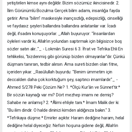
yetiştirilen kimse aynı değildir. Bizim sözümüz ikincisinedir. 2.
İlim Görünümlü Bozulma Gerçek bilim adamı, insanlığa fayda
getirir. Ama "bilim" maskesiyle inançsızlığı, edepsizliği, cinselliği
ve faydasız şeyleri ballandıra ballandıra anlatanlar var. İcadı
değil, ifsadını konuşuyorlar. _Allah buyuruyor: "İnsanlardan
öyleleri vardır ki, Allah’ın yolundan saptırmak için bilgisizce boş
sözler satın alır..."_ - Lokmân Suresi 6 3. İfrat ve Tefrika Ehli En
tehlikelisi, "bizdenmiş gibi görünüp bizden olmayanlar"dır. Çünkü
düşmanı tanırsın, tedbir alırsın. Ama sureti bizden olan fitne,
içeriden yıkar. _Rasûlullah buyurdu: "Benim ümmetim için
deccalden daha çok korktuğum şey, saptırıcı imamlardır."_ -
Ahmed 5/278 Peki Çözüm Ne? 1. *Ölçü Kur’ân ve Sünnet’tir.*
Bir sözün kaynağı var mı? Dört mezhep imamı ne demiş?
Sahabe ne anlamış? 2. *Âlimi ehliyle tanı.* İmam Malik der ki:
"Bu ilim dindir. O halde dininizi kimden aldığınıza bakın." 3.
*Tefrikaya düşme.* Emirler açıktır. Haram dediğine haram, helal
dediğine helal diyeceğiz. Nefsin hoşuna gidene değil, Allah’ın