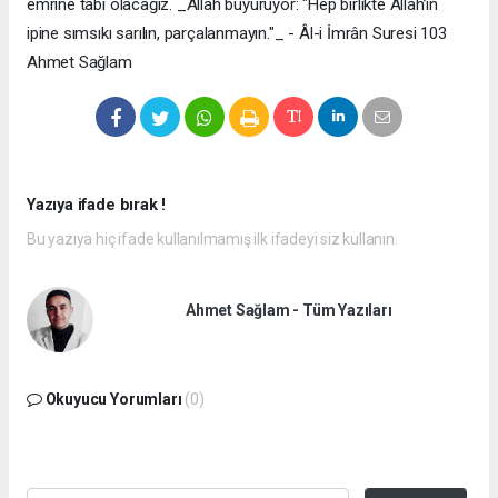
emrine tabi olacağız. _Allah buyuruyor: "Hep birlikte Allah’ın
ipine sımsıkı sarılın, parçalanmayın."_ - Âl-i İmrân Suresi 103
Ahmet Sağlam
Yazıya ifade bırak !
Bu yazıya hiç ifade kullanılmamış ilk ifadeyi siz kullanın.
Ahmet Sağlam - Tüm Yazıları
Okuyucu Yorumları
(0)