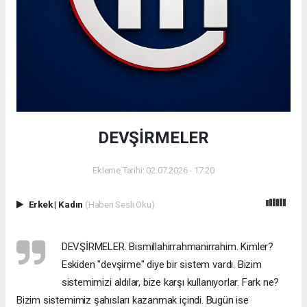
DEVŞİRMELER
Ekleme Tarihi: 02.07.2026 - 17:20
Erkek
|
Kadın
(Haberi Sesli Oku)
DEVŞİRMELER. Bismillahirrahmanirrahim. Kimler?
Eskiden "devşirme" diye bir sistem vardı. Bizim
sistemimizi aldılar, bize karşı kullanıyorlar. Fark ne?
Bizim sistemimiz şahısları kazanmak içindi. Bugün ise