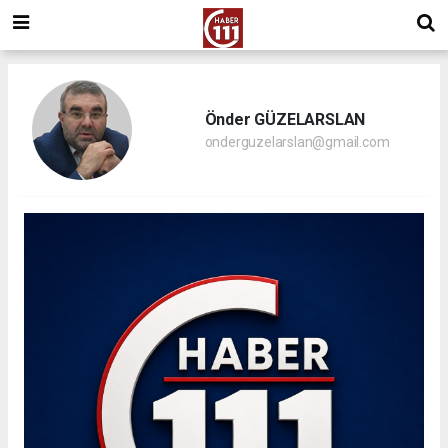
Önder GÜZELARSLAN
onderguzelarslan@gmail.com