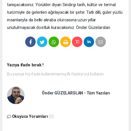
tanışacaksınız. Yörükler diyarı Sındırgı tarih, kültür ve termal
turizmiyle de gelenleri ağırlayacak bir şehir. Tatlı dilli, güler yüzlü
insanlarıyla da belki akraba olurcasına uzun yıllar
unutulmayacak dostluk kuracaksınız. Önder Güzelarslan
Yazıya ifade bırak !
Bu yazıya hiç ifade kullanılmamış ilk ifadeyi siz kullanın.
Önder GÜZELARSLAN - Tüm Yazıları
Okuyucu Yorumları
(0)