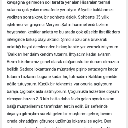
kavşağına gelmeden sol tarafta yer alan Hisaralan termal
sularına çok yakın mesafede yer alıyor. Afiyetle balıklarımızı
yedikten sonra koyu bir sohbete daldık. Sohbette 35 yıllık
işletmeci ve girişimci Meryem Şahin hanımefendi bizlere
hayatından kesitler anlattı ve bu arada çok güzelde ibretlik ders
niteliğinde birkaç olayı aktardı. Şimdi sözü ona bırakarak
anlattığı hayat derslerinden birkaç kesite yer vermek istiyorum.
“Balıkları her daim kendim tutarım. İhtiyacım kadar avlarım.
Bizim tüketimimiz genel olarak olağanüstü bir durum olmazsa
bellidir. Sadece lokantamda müşteriye pişirip satacağım kadar
tutarım fazlasını bugüne kadar hiç tutmadım. Balıkları genelde
ağ ile tutuyorum. Küçük bir teknemiz var onunla açılıyorum
baraja. Çiğ balık asla satmıyorum. Çoğunlukla lezzetine doyum
olmayan bazen 2-3 kilo hatta daha fazla gelen aynalı sazan
balığı müşterilerimiz tarafından tercih edilir. Bir seferinde
dışarıya gitmiştim sürekli gelen bir müşterim gelmiş benim
orada olmadığımı görünce üzülmüş lokanta ise açıktı. Ben