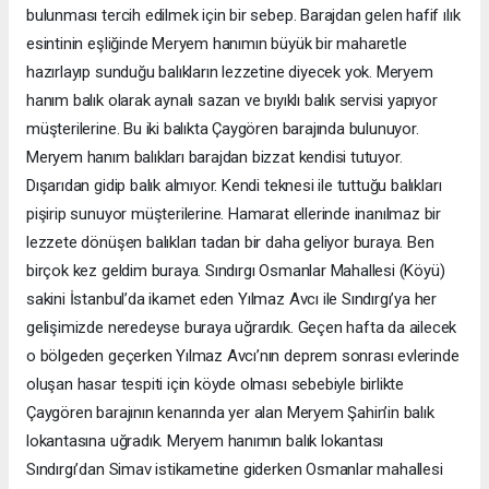
bulunması tercih edilmek için bir sebep. Barajdan gelen hafif ılık
esintinin eşliğinde Meryem hanımın büyük bir maharetle
hazırlayıp sunduğu balıkların lezzetine diyecek yok. Meryem
hanım balık olarak aynalı sazan ve bıyıklı balık servisi yapıyor
müşterilerine. Bu iki balıkta Çaygören barajında bulunuyor.
Meryem hanım balıkları barajdan bizzat kendisi tutuyor.
Dışarıdan gidip balık almıyor. Kendi teknesi ile tuttuğu balıkları
pişirip sunuyor müşterilerine. Hamarat ellerinde inanılmaz bir
lezzete dönüşen balıkları tadan bir daha geliyor buraya. Ben
birçok kez geldim buraya. Sındırgı Osmanlar Mahallesi (Köyü)
sakini İstanbul’da ikamet eden Yılmaz Avcı ile Sındırgı’ya her
gelişimizde neredeyse buraya uğrardık. Geçen hafta da ailecek
o bölgeden geçerken Yılmaz Avcı’nın deprem sonrası evlerinde
oluşan hasar tespiti için köyde olması sebebiyle birlikte
Çaygören barajının kenarında yer alan Meryem Şahin’in balık
lokantasına uğradık. Meryem hanımın balık lokantası
Sındırgı’dan Simav istikametine giderken Osmanlar mahallesi