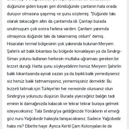
düğününe giden bayan geri döndüğünde çantanın hala orada
duruyor olmasına şaşırmış ve şunu söylemiş. “Düğünde takı.
olarak takacağım altın da çantamda idi. Çantayı burada
unutmuşum çok sonra farkına vardım. Çantam yanımda
olmayınca düğünde takı da takamamış oldum” demiş.
Hisaralan termal bölgesinin çok yakınında bulunan Meryem
Şahin’e ait balık lokantası bu bölgede konaklayan ya da Sındırgı-
Simav yolunu kullanan herkesin mutlaka uğraması gereken bir
lezzet durağı. Hatta şunu söyleyebilirim henüz Meryem Şahin’in
balık lokantasında aynalı sazan ya da bıyıklı balık yemediyseniz
siz henüz balık tatmamışsınız, yememişsiniz demektir. Bu
lezzeti tatmak için Türkiye’nin her neresinde olursanız olun
Sındırgı’ya yolunuzu düşürün. Burada yiyeceğiniz balığın tadı
eminin ki damağınızda kalacak ve tekrar tekrar buraya gelmek
isteyeceksiniz. Tabi Sındırgı’ya geldiğinizde Yörüklerin el emeği
göz nuru Yağcıbedir halısıyla tanışacaksınız. Sadece Yağcıbedir
halısı mı? Elbette hayır. Ayrıca Kertil Çam Kolonyaları ile de