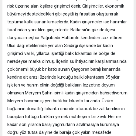
risk üzerine alan kişilere girişimci denir. Girişimciler, ekonomik
büyümeyi destekledikleri gibi çeşitli iş fırsatları oluşturarak
topluma katkı sunan kimselerdir. Kadın girişimciler ise hanımlar
tarafından yönetilen girişimlerdir. Balıkesir’in güzide ilçesi
dünyaca meşhur Yağcıbedir Halıları ile kendinden söz ettiren
Ulus dağı eteklerinde yer alan Sındırgı ilçesinde bir kadın
girişimci var ki, yıllarca işlettiği balık lokantası ile bölge de
neredeyse marka olmuş. İlçenin su ihtiyacının karşılanmasında
çok önemli büyük bir katkı sunan Çaygören barajı kenarında
kendine ait arazi üzerinde kurduğu balık lokantasını 35 yıldır
işleten ve hanım elinin değdiği balıkların lezzetine doyum
olmayan Meryem Şahin isimli kadın girişimciden bahsediyorum.
Meryem hanımın iş yeri butik bir lokanta tarzında. Üzüm
bağlarının donattığı lokanta önünde oturarak bizzat kendisinin
barajdan tuttuğu balıkları yemek muhteşem bir zevk. Her ne
kadar son yıllarda baraj yağmurların azalmasıyla kurumaya
doğru yüz tutsa da yine de baraja çok yakın mesafede