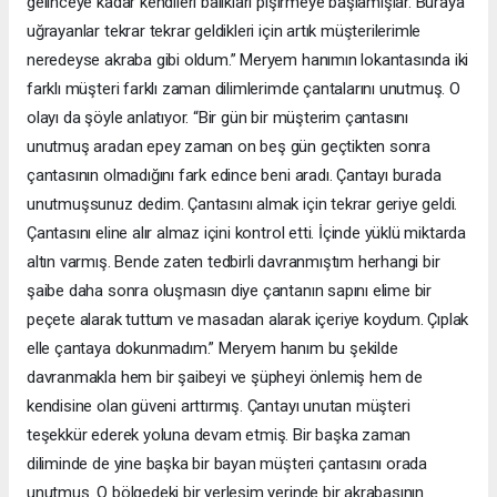
gelinceye kadar kendileri balıkları pişirmeye başlamışlar. Buraya
uğrayanlar tekrar tekrar geldikleri için artık müşterilerimle
neredeyse akraba gibi oldum.” Meryem hanımın lokantasında iki
farklı müşteri farklı zaman dilimlerimde çantalarını unutmuş. O
olayı da şöyle anlatıyor. “Bir gün bir müşterim çantasını
unutmuş aradan epey zaman on beş gün geçtikten sonra
çantasının olmadığını fark edince beni aradı. Çantayı burada
unutmuşsunuz dedim. Çantasını almak için tekrar geriye geldi.
Çantasını eline alır almaz içini kontrol etti. İçinde yüklü miktarda
altın varmış. Bende zaten tedbirli davranmıştım herhangi bir
şaibe daha sonra oluşmasın diye çantanın sapını elime bir
peçete alarak tuttum ve masadan alarak içeriye koydum. Çıplak
elle çantaya dokunmadım.” Meryem hanım bu şekilde
davranmakla hem bir şaibeyi ve şüpheyi önlemiş hem de
kendisine olan güveni arttırmış. Çantayı unutan müşteri
teşekkür ederek yoluna devam etmiş. Bir başka zaman
diliminde de yine başka bir bayan müşteri çantasını orada
unutmuş. O bölgedeki bir yerleşim yerinde bir akrabasının