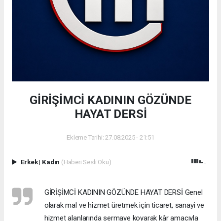
GİRİŞİMCİ KADININ GÖZÜNDE
HAYAT DERSİ
Ekleme Tarihi: 27.08.2025 - 21:51
Erkek
|
Kadın
(Haberi Sesli Oku)
GİRİŞİMCİ KADININ GÖZÜNDE HAYAT DERSİ Genel
olarak mal ve hizmet üretmek için ticaret, sanayi ve
hizmet alanlarında sermaye koyarak kâr amacıyla