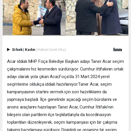
Erkek
|
Kadın
(Haberi Sesli Oku)
Acar iddialı MHP Foça Belediye Başkan adayı Taner Acar seçim
çalışmalarını hız kesmeden sürdürüyor. Cumhur ittifakının ortak
adayı olarak yola çıkan Acar,Foça’da 31 Mart 2024 yerel
seçimlerine oldukça iddialı hazırlanıyor.Taner Acar, seçim
kampanyasının startını vermek için son hazırlıklarını da
yapmaya başladı. İlçe genelinde açacağı seçim bürolarını ve
anons araçlarını hazırlayan Taner Acar, Cumhur İttifakı’nın
bileşeni olan partilerin ilçe teşkilatlarıyla da koordinasyon
toplantıları düzenleyerek, seçim kampanyası için bir çalışma
takvimi hazırlamayı sürdüyor. Disiplinli ve organize bir seçim