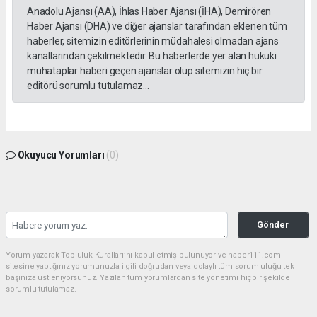
Anadolu Ajansı (AA), İhlas Haber Ajansı (İHA), Demirören
Haber Ajansı (DHA) ve diğer ajanslar tarafından eklenen tüm
haberler, sitemizin editörlerinin müdahalesi olmadan ajans
kanallarından çekilmektedir. Bu haberlerde yer alan hukuki
muhataplar haberi geçen ajanslar olup sitemizin hiç bir
editörü sorumlu tutulamaz...
Okuyucu Yorumları
(0)
Gönder
Yorum yazarak Topluluk Kuralları’nı kabul etmiş bulunuyor ve haber111.com
sitesine yaptığınız yorumunuzla ilgili doğrudan veya dolaylı tüm sorumluluğu tek
başınıza üstleniyorsunuz. Yazılan tüm yorumlardan site yönetimi hiçbir şekilde
sorumlu tutulamaz.