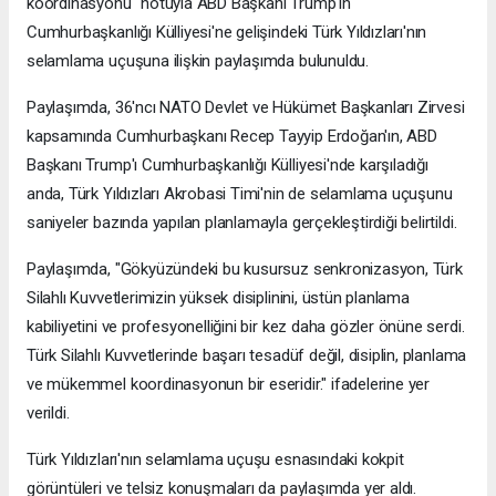
koordinasyonu" notuyla ABD Başkanı Trump'ın
Cumhurbaşkanlığı Külliyesi'ne gelişindeki Türk Yıldızları'nın
selamlama uçuşuna ilişkin paylaşımda bulunuldu.
Paylaşımda, 36'ncı NATO Devlet ve Hükümet Başkanları Zirvesi
kapsamında Cumhurbaşkanı Recep Tayyip Erdoğan'ın, ABD
Başkanı Trump'ı Cumhurbaşkanlığı Külliyesi'nde karşıladığı
anda, Türk Yıldızları Akrobasi Timi'nin de selamlama uçuşunu
saniyeler bazında yapılan planlamayla gerçekleştirdiği belirtildi.
Paylaşımda, "Gökyüzündeki bu kusursuz senkronizasyon, Türk
Silahlı Kuvvetlerimizin yüksek disiplinini, üstün planlama
kabiliyetini ve profesyonelliğini bir kez daha gözler önüne serdi.
Türk Silahlı Kuvvetlerinde başarı tesadüf değil, disiplin, planlama
ve mükemmel koordinasyonun bir eseridir." ifadelerine yer
verildi.
Türk Yıldızları'nın selamlama uçuşu esnasındaki kokpit
görüntüleri ve telsiz konuşmaları da paylaşımda yer aldı.