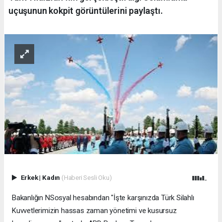
uçuşunun kokpit görüntülerini paylaştı.
Erkek
|
Kadın
(Haberi Sesli Oku)
Bakanlığın NSosyal hesabından "İşte karşınızda Türk Silahlı
Kuvvetlerimizin hassas zaman yönetimi ve kusursuz