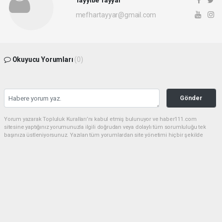
Tayyibe Tayyar
mefhartayyar@gmail.com
Okuyucu Yorumları
(0)
Gönder
Yorum yazarak Topluluk Kuralları’nı kabul etmiş bulunuyor ve haber111.com
sitesine yaptığınız yorumunuzla ilgili doğrudan veya dolaylı tüm sorumluluğu tek
başınıza üstleniyorsunuz. Yazılan tüm yorumlardan site yönetimi hiçbir şekilde
sorumlu tutulamaz.
haber paketi
haber scripti
haber yazılımı
Tüm hakları saklı tutulmaktadır.Copyright 2026©