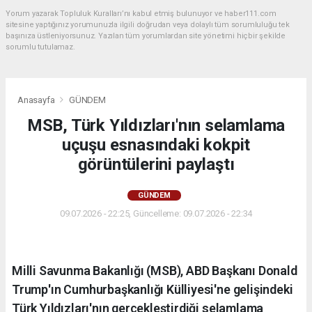
Yorum yazarak Topluluk Kuralları’nı kabul etmiş bulunuyor ve haber111.com
sitesine yaptığınız yorumunuzla ilgili doğrudan veya dolaylı tüm sorumluluğu tek
başınıza üstleniyorsunuz. Yazılan tüm yorumlardan site yönetimi hiçbir şekilde
sorumlu tutulamaz.
Anasayfa
GÜNDEM
MSB, Türk Yıldızları'nın selamlama
uçuşu esnasındaki kokpit
görüntülerini paylaştı
GÜNDEM
09.07.2026 - 22:25, Güncelleme: 09.07.2026 - 22:34
Milli Savunma Bakanlığı (MSB), ABD Başkanı Donald
Trump'ın Cumhurbaşkanlığı Külliyesi'ne gelişindeki
Türk Yıldızları'nın gerçekleştirdiği selamlama