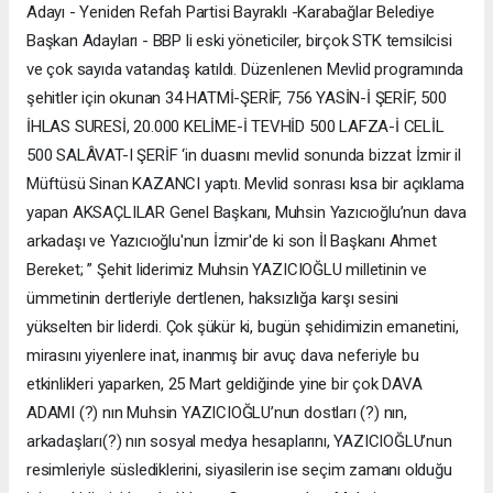
Adayı - Yeniden Refah Partisi Bayraklı -Karabağlar Belediye
Başkan Adayları - BBP li eski yöneticiler, birçok STK temsilcisi
ve çok sayıda vatandaş katıldı. Düzenlenen Mevlid programında
şehitler için okunan 34 HATMİ-ŞERİF, 756 YASİN-İ ŞERİF, 500
İHLAS SURESİ, 20.000 KELİME-İ TEVHİD 500 LAFZA-İ CELİL
500 SALÂVAT-I ŞERİF ‘in duasını mevlid sonunda bizzat İzmir il
Müftüsü Sinan KAZANCI yaptı. Mevlid sonrası kısa bir açıklama
yapan AKSAÇLILAR Genel Başkanı, Muhsin Yazıcıoğlu’nun dava
arkadaşı ve Yazıcıoğlu'nun İzmir'de ki son İl Başkanı Ahmet
Bereket; ” Şehit liderimiz Muhsin YAZICIOĞLU milletinin ve
ümmetinin dertleriyle dertlenen, haksızlığa karşı sesini
yükselten bir liderdi. Çok şükür ki, bugün şehidimizin emanetini,
mirasını yiyenlere inat, inanmış bir avuç dava neferiyle bu
etkinlikleri yaparken, 25 Mart geldiğinde yine bir çok DAVA
ADAMI (?) nın Muhsin YAZICIOĞLU’nun dostları (?) nın,
arkadaşları(?) nın sosyal medya hesaplarını, YAZICIOĞLU’nun
resimleriyle süslediklerini, siyasilerin ise seçim zamanı olduğu