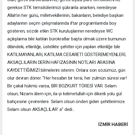
gerekse STK temsilcilerimizi şükranla anarken, neredeyse
Allah'ın her günü, milletvekillerinin, bakanların, belediye başkan
adaylarının seçim çelışmalarında iftar programlarında boy
gösteren, sözde etkin STK kuruluşlarının neredeyse WC
açılışlarına bile katılan bürokratlar başta olmak üzere burnunun
dibindeki, etkinliğe, üstelikte şehitler için yapılan etkinliğe bile
KATILMAYANLARI, KATILMA CESARETİ GÖSTEREMEYENLERİ,
AKSAÇLILARIN DERİN HAFIZASININ NOTLARI ARASINA
KAYDETTİĞİMİZİ bilmelerini isterim. Onlara son sözümüz, gün
olur devran döner. “Her hesabın bir tersi, her zulmün süresi var!
Bir çakal hükmü varsa, BİR BOZKURT TÖRESİ VAR. Selam
olsun, Nizamı âlem için, ila-yi kelimetullah için dikenli yolu gül
bahçesine çevirenlere. Selam olsun önden giden şehitlerimize.
Selam olsun AKSAÇLILAR’ a” dedi...
İZMIR HABERİ