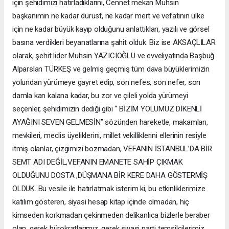
için şehidimizi hatırladıklarını, Cennet mekan Muhsin
başkanımın ne kadar dürüst, ne kadar mert ve vefatının ülke
için ne kadar büyük kayıp olduğunu anlattıkları, yazılı ve görsel
basına verdikleri beyanatlarına şahit olduk. Biz ise AKSAÇLILAR
olarak, şehit lider Muhsin YAZICIOĞLU ve evveliyatında Başbuğ
Alparslan TÜRKEŞ ve gelmiş geçmiş tüm dava büyüklerimizin
yolundan yürümeye gayret edip, son nefes, son nefer, son
damla kan kalana kadar, bu zor ve çileli yolda yürümeyi
seçenler, şehidimizin dediği gibi “ BİZİM YOLUMUZ DİKENLİ
AYAĞINI SEVEN GELMESİN” sözünden hareketle, makamları,
mevkileri, meclis üyeliklerini, millet vekilliklerini ellerinin resiyle
itmiş olanlar, çizgimizi bozmadan, VEFANIN İSTANBUL’DA BİR
SEMT ADI DEĞİL,VEFANIN EMANETE SAHİP ÇIKMAK
OLDUĞUNU DOSTA ,DÜŞMANA BİR KERE DAHA GÖSTERMİŞ
OLDUK. Bu vesile ile hatırlatmak isterim ki, bu etkinliklerimize
katılım gösteren, siyasi hesap kitap içinde olmadan, hiç
kimseden korkmadan çekinmeden delikanlıca bizlerle beraber
olan, gerek bürokratlarımız, gerek siyasi parti temsilcilerimiz