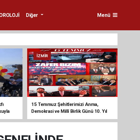
OROLOJİ
Diğer
Menü
İZMIR
fı
15 Temmuz Şehitlerimizi Anma,
kuyla
Demokrasi ve Millî Birlik Günü 10. Yıl
Programına Yoğun Katılım