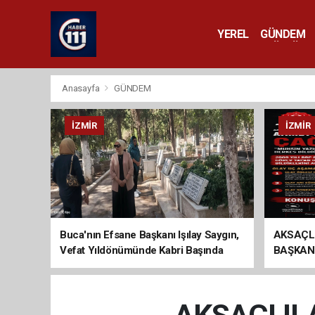
YEREL
GÜNDEM
YAŞAM
KÜLTÜR 
Anasayfa
GÜNDEM
İZMIR
İZMIR
Buca'nın Efsane Başkanı Işılay Saygın,
AKSAÇL
Vefat Yıldönümünde Kabri Başında
BAŞKAN
Anıldı
ÇAĞRI