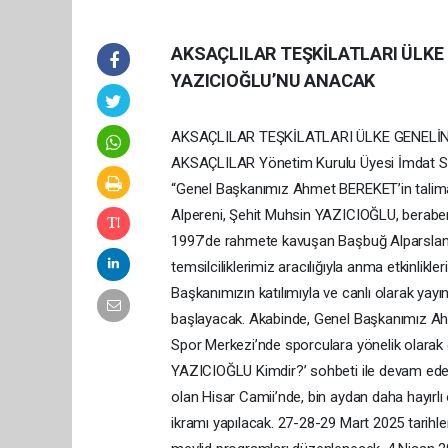
AKSAÇLILAR TEŞKİLATLARI ÜLKE
YAZICIOĞLU’NU ANACAK
AKSAÇLILAR TEŞKİLATLARI ÜLKE GENELİ
AKSAÇLILAR Yönetim Kurulu Üyesi İmdat SETDİB
“Genel Başkanımız Ahmet BEREKET’in talimatl
Alpereni, Şehit Muhsin YAZICIOĞLU, beraber
1997’de rahmete kavuşan Başbuğ Alparslan
temsilciliklerimiz aracılığıyla anma etkinlikl
Başkanımızın katılımıyla ve canlı olarak 
başlayacak. Akabinde, Genel Başkanımız Ah
Spor Merkezi’nde sporculara yönelik olarak 
YAZICIOĞLU Kimdir?’ sohbeti ile devam edece
olan Hisar Camii’nde, bin aydan daha hayırlı
ikramı yapılacak. 27-28-29 Mart 2025 tarihle