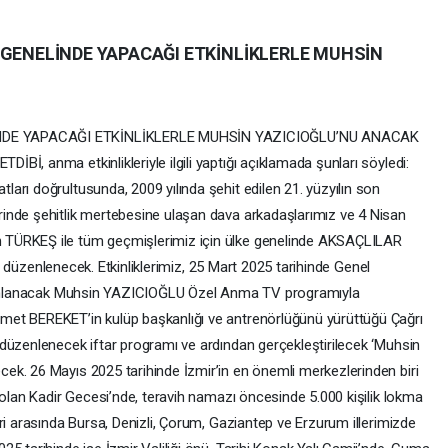
 GENELİNDE YAPACAĞI ETKİNLİKLERLE MUHSİN
NDE YAPACAĞI ETKİNLİKLERLE MUHSİN YAZICIOĞLU’NU ANACAK
İ, anma etkinlikleriyle ilgili yaptığı açıklamada şunları söyledi:
arı doğrultusunda, 2009 yılında şehit edilen 21. yüzyılın son
inde şehitlik mertebesine ulaşan dava arkadaşlarımız ve 4 Nisan
 TÜRKEŞ ile tüm geçmişlerimiz için ülke genelinde AKSAÇLILAR
eri düzenlenecek. Etkinliklerimiz, 25 Mart 2025 tarihinde Genel
yayınlanacak Muhsin YAZICIOĞLU Özel Anma TV programıyla
met BEREKET’in kulüp başkanlığı ve antrenörlüğünü yürüttüğü Çağrı
düzenlenecek iftar programı ve ardından gerçekleştirilecek ‘Muhsin
k. 26 Mayıs 2025 tarihinde İzmir’in en önemli merkezlerinden biri
 olan Kadir Gecesi’nde, teravih namazı öncesinde 5.000 kişilik lokma
ri arasında Bursa, Denizli, Çorum, Gaziantep ve Erzurum illerimizde