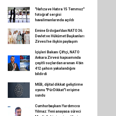
"Hafıza ve Hatıra 15 Temmuz"
fotoğraf sergisi
havalimanlarında açıldı
Emine Erdoğan'dan NATO 36.
Devlet ve Hükümet Başkanları
Zirvesi'ne ilişkin paylaşım
İçişleri Bakanı Çiftçi, NATO
Ankara Zirvesi kapsamında
çeşitli suçlardan aranan 4 bin
412 şahsın yakalandığını
bildirdi
MEB, dijital dikkat geliştirme
oyunu "PürDikkat"i erişime
sundu
Cumhurbaşkanı Yardımcısı
Yılmaz: Yeni anayasa süreci