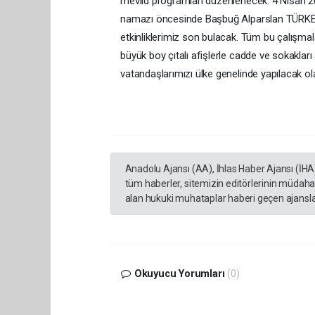
mevlid programları düzenlenecek. 4 Nisan 202
namazı öncesinde Başbuğ Alparslan TÜRKEŞ 
etkinliklerimiz son bulacak. Tüm bu çalışmala
büyük boy çıtalı afişlerle cadde ve sokakları
vatandaşlarımızı ülke genelinde yapılacak ola
Anadolu Ajansı (AA), İhlas Haber Ajansı (İHA
tüm haberler, sitemizin editörlerinin müdaha
alan hukuki muhataplar haberi geçen ajanslar
Okuyucu Yorumları
(0)