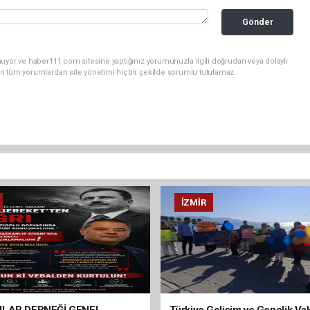
Gönder
uyor ve haber111.com sitesine yaptığınız yorumunuzla ilgili doğrudan veya dolaylı
n tüm yorumlardan site yönetimi hiçbir şekilde sorumlu tutulamaz.
İZMIR