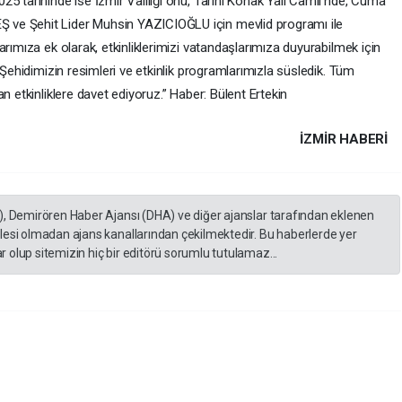
5 tarihinde ise İzmir Valiliği önü, Tarihi Konak Yalı Camii’nde, Cuma
ve Şehit Lider Muhsin YAZICIOĞLU için mevlid programı ile
rımıza ek olarak, etkinliklerimizi vatandaşlarımıza duyurabilmek için
 Şehidimizin resimleri ve etkinlik programlarımızla süsledik. Tüm
n etkinliklere davet ediyoruz.” Haber: Bülent Ertekin
İZMIR HABERİ
), Demirören Haber Ajansı (DHA) ve diğer ajanslar tarafından eklenen
lesi olmadan ajans kanallarından çekilmektedir. Bu haberlerde yer
 olup sitemizin hiç bir editörü sorumlu tutulamaz...