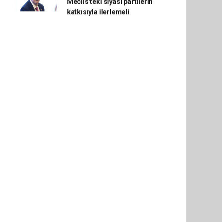
Meclis'teki siyasi partilerin
katkısıyla ilerlemeli