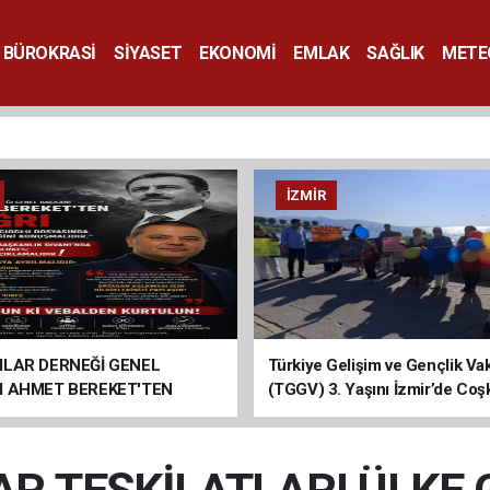
BÜROKRASİ
SİYASET
EKONOMİ
EMLAK
SAĞLIK
METE
SANAT
İZMIR
ILAR DERNEĞİ GENEL
Türkiye Gelişim ve Gençlik Vak
I AHMET BEREKET'TEN
(TGGV) 3. Yaşını İzmir’de Coş
Kutladı