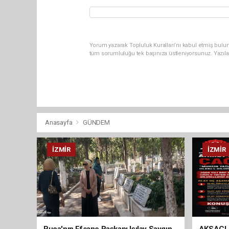
Yorum yazarak Topluluk Kuralları’nı kabul etmiş bulun
tüm sorumluluğu tek başınıza üstleniyorsunuz. Yazıla
Anasayfa
GÜNDEM
İZMIR
İZMIR