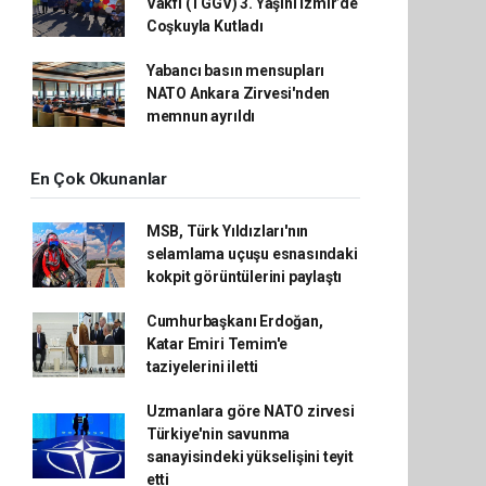
Vakfı (TGGV) 3. Yaşını İzmir’de
Coşkuyla Kutladı
Yabancı basın mensupları
NATO Ankara Zirvesi'nden
memnun ayrıldı
En Çok Okunanlar
MSB, Türk Yıldızları'nın
selamlama uçuşu esnasındaki
kokpit görüntülerini paylaştı
Cumhurbaşkanı Erdoğan,
Katar Emiri Temim'e
taziyelerini iletti
Uzmanlara göre NATO zirvesi
Türkiye'nin savunma
sanayisindeki yükselişini teyit
etti