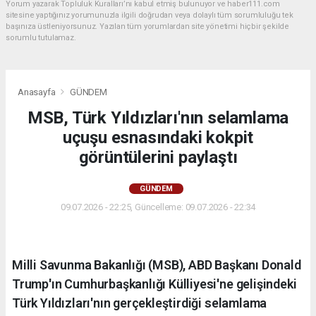
Yorum yazarak Topluluk Kuralları’nı kabul etmiş bulunuyor ve haber111.com
sitesine yaptığınız yorumunuzla ilgili doğrudan veya dolaylı tüm sorumluluğu tek
başınıza üstleniyorsunuz. Yazılan tüm yorumlardan site yönetimi hiçbir şekilde
sorumlu tutulamaz.
Anasayfa
GÜNDEM
MSB, Türk Yıldızları'nın selamlama
uçuşu esnasındaki kokpit
görüntülerini paylaştı
GÜNDEM
09.07.2026 - 22:25, Güncelleme: 09.07.2026 - 22:34
Milli Savunma Bakanlığı (MSB), ABD Başkanı Donald
Trump'ın Cumhurbaşkanlığı Külliyesi'ne gelişindeki
Türk Yıldızları'nın gerçekleştirdiği selamlama