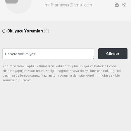
mefhartayyar@gmail.com
Okuyucu Yorumları
(0)
Gönder
Yorum yazarak Topluluk Kuralları’nı kabul etmiş bulunuyor ve haber111.com
sitesine yaptığınız yorumunuzla ilgili doğrudan veya dolaylı tüm sorumluluğu tek
başınıza üstleniyorsunuz. Yazılan tüm yorumlardan site yönetimi hiçbir şekilde
sorumlu tutulamaz.
haber paketi
haber scripti
haber yazılımı
Tüm hakları saklı tutulmaktadır.Copyright 2026©
Haber Yazılımı:
Web Aksiyon ®