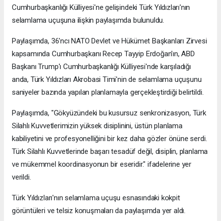
Cumhurbaşkanlığı Külliyesi'ne gelişindeki Türk Yıldızları'nın
selamlama uçuşuna ilişkin paylaşımda bulunuldu.
Paylaşımda, 36'ncı NATO Devlet ve Hükümet Başkanları Zirvesi
kapsamında Cumhurbaşkanı Recep Tayyip Erdoğan'ın, ABD
Başkanı Trump'ı Cumhurbaşkanlığı Külliyesi'nde karşıladığı
anda, Türk Yıldızları Akrobasi Timi'nin de selamlama uçuşunu
saniyeler bazında yapılan planlamayla gerçekleştirdiği belirtildi.
Paylaşımda, "Gökyüzündeki bu kusursuz senkronizasyon, Türk
Silahlı Kuvvetlerimizin yüksek disiplinini, üstün planlama
kabiliyetini ve profesyonelliğini bir kez daha gözler önüne serdi.
Türk Silahlı Kuvvetlerinde başarı tesadüf değil, disiplin, planlama
ve mükemmel koordinasyonun bir eseridir." ifadelerine yer
verildi.
Türk Yıldızları'nın selamlama uçuşu esnasındaki kokpit
görüntüleri ve telsiz konuşmaları da paylaşımda yer aldı.