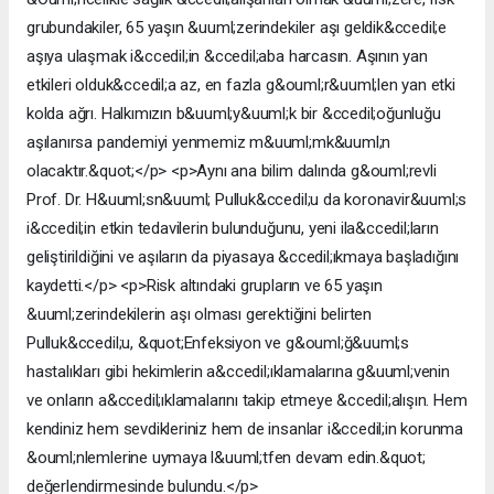
grubundakiler, 65 yaşın &uuml;zerindekiler aşı geldik&ccedil;e
aşıya ulaşmak i&ccedil;in &ccedil;aba harcasın. Aşının yan
etkileri olduk&ccedil;a az, en fazla g&ouml;r&uuml;len yan etki
kolda ağrı. Halkımızın b&uuml;y&uuml;k bir &ccedil;oğunluğu
aşılanırsa pandemiyi yenmemiz m&uuml;mk&uuml;n
olacaktır.&quot;</p> <p>Aynı ana bilim dalında g&ouml;revli
Prof. Dr. H&uuml;sn&uuml; Pulluk&ccedil;u da koronavir&uuml;s
i&ccedil;in etkin tedavilerin bulunduğunu, yeni ila&ccedil;ların
geliştirildiğini ve aşıların da piyasaya &ccedil;ıkmaya başladığını
kaydetti.</p> <p>Risk altındaki grupların ve 65 yaşın
&uuml;zerindekilerin aşı olması gerektiğini belirten
Pulluk&ccedil;u, &quot;Enfeksiyon ve g&ouml;ğ&uuml;s
hastalıkları gibi hekimlerin a&ccedil;ıklamalarına g&uuml;venin
ve onların a&ccedil;ıklamalarını takip etmeye &ccedil;alışın. Hem
kendiniz hem sevdikleriniz hem de insanlar i&ccedil;in korunma
&ouml;nlemlerine uymaya l&uuml;tfen devam edin.&quot;
değerlendirmesinde bulundu.</p>