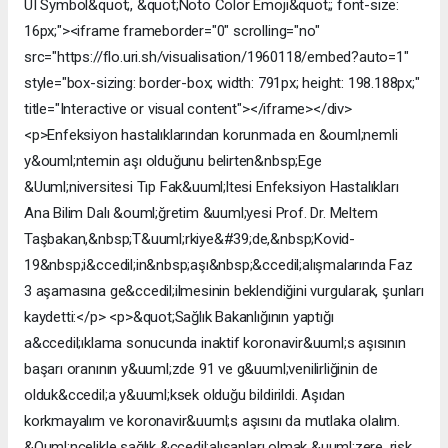
UI Symbol&quot;, &quot;Noto Color Emoji&quot;; font-size:
16px;"><iframe frameborder="0" scrolling="no"
src="https://flo.uri.sh/visualisation/1960118/embed?auto=1"
style="box-sizing: border-box; width: 791px; height: 198.188px;"
title="Interactive or visual content"></iframe></div>
<p>Enfeksiyon hastalıklarından korunmada en &ouml;nemli
y&ouml;ntemin aşı olduğunu belirten&nbsp;Ege
&Uuml;niversitesi Tıp Fak&uuml;ltesi Enfeksiyon Hastalıkları
Ana Bilim Dalı &ouml;ğretim &uuml;yesi Prof. Dr. Meltem
Taşbakan,&nbsp;T&uuml;rkiye&#39;de,&nbsp;Kovid-
19&nbsp;i&ccedil;in&nbsp;aşı&nbsp;&ccedil;alışmalarında Faz
3 aşamasına ge&ccedil;ilmesinin beklendiğini vurgularak, şunları
kaydetti:</p> <p>&quot;Sağlık Bakanlığının yaptığı
a&ccedil;ıklama sonucunda inaktif koronavir&uuml;s aşısının
başarı oranının y&uuml;zde 91 ve g&uuml;venilirliğinin de
olduk&ccedil;a y&uuml;ksek olduğu bildirildi. Aşıdan
korkmayalım ve koronavir&uuml;s aşısını da mutlaka olalım.
&Ouml;ncelikle sağlık &ccedil;alışanları olmak &uuml;zere, risk