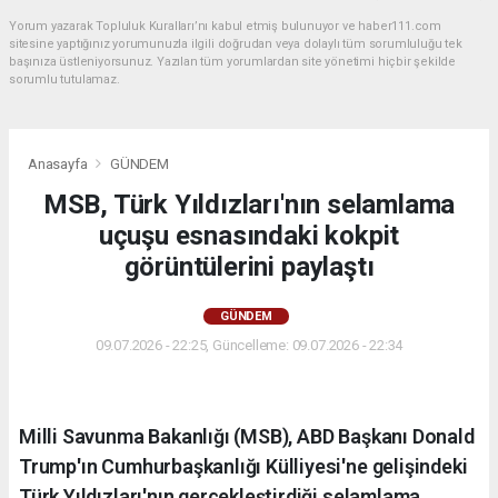
Yorum yazarak Topluluk Kuralları’nı kabul etmiş bulunuyor ve haber111.com
sitesine yaptığınız yorumunuzla ilgili doğrudan veya dolaylı tüm sorumluluğu tek
başınıza üstleniyorsunuz. Yazılan tüm yorumlardan site yönetimi hiçbir şekilde
sorumlu tutulamaz.
Anasayfa
GÜNDEM
MSB, Türk Yıldızları'nın selamlama
uçuşu esnasındaki kokpit
görüntülerini paylaştı
GÜNDEM
09.07.2026 - 22:25, Güncelleme: 09.07.2026 - 22:34
Milli Savunma Bakanlığı (MSB), ABD Başkanı Donald
Trump'ın Cumhurbaşkanlığı Külliyesi'ne gelişindeki
Türk Yıldızları'nın gerçekleştirdiği selamlama