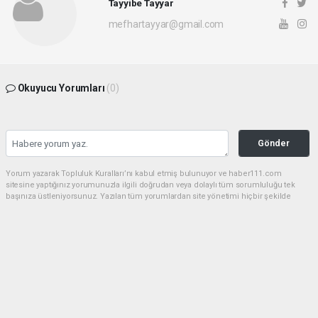
Tayyibe Tayyar
mefhartayyar@gmail.com
Okuyucu Yorumları
(0)
Gönder
Yorum yazarak Topluluk Kuralları’nı kabul etmiş bulunuyor ve haber111.com
sitesine yaptığınız yorumunuzla ilgili doğrudan veya dolaylı tüm sorumluluğu tek
başınıza üstleniyorsunuz. Yazılan tüm yorumlardan site yönetimi hiçbir şekilde
sorumlu tutulamaz.
haber paketi
haber scripti
haber yazılımı
Tüm hakları saklı tutulmaktadır.Copyright 2026©