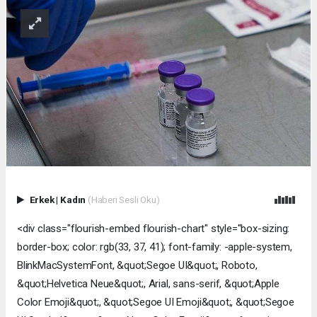
Erkek
|
Kadın
(Haberi Sesli Oku)
<div class="flourish-embed flourish-chart" style="box-sizing:
border-box; color: rgb(33, 37, 41); font-family: -apple-system,
BlinkMacSystemFont, &quot;Segoe UI&quot;, Roboto,
&quot;Helvetica Neue&quot;, Arial, sans-serif, &quot;Apple
Color Emoji&quot;, &quot;Segoe UI Emoji&quot;, &quot;Segoe