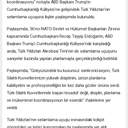
koordinasyonu" notuyla ABD Başkanı Trump'ın
Cumhurbaşkanlığı Külliyesi'ne gelişindeki Türk Yıldızları'nın
selamlama uçuşuna ilişkin paylaşımda bulunuldu.
Paylaşımda, 36'ncı NATO Devlet ve Hükümet Başkanları Zirvesi
kapsamında Cumhurbaşkanı Recep Tayyip Erdoğan'ın, ABD
Başkanı Trump'ı Cumhurbaşkanlığı Külliyesi'nde karşıladığı
anda, Türk Yıldızları Akrobasi Timi'nin de selamlama uçuşunu
saniyeler bazında yapılan planlamayla gerçekleştirdiği belirtildi.
Paylaşımda, "Gökyüzündeki bu kusursuz senkronizasyon, Türk
Silahlı Kuvvetlerimizin yüksek disiplinini, üstün planlama
kabiliyetini ve profesyonelliğini bir kez daha gözler önüne serdi.
Türk Silahlı Kuvvetlerinde başarı tesadüf değil, disiplin, planlama
ve mükemmel koordinasyonun bir eseridir." ifadelerine yer
verildi.
Türk Yıldızları'nın selamlama uçuşu esnasındaki kokpit
görüntüleri ve telsiz konuşmaları da paylaşımda yer aldı.