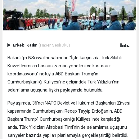
Erkek
|
Kadın
(Haberi Sesli Oku)
Bakanlığın NSosyal hesabından "İşte karşınızda Türk Silahlı
Kuvvetlerimizin hassas zaman yönetimi ve kusursuz
koordinasyonu" notuyla ABD Başkanı Trump'ın
Cumhurbaşkanlığı Külliyesi'ne gelişindeki Türk Yıldızları'nın
selamlama uçuşuna ilişkin paylaşımda bulunuldu.
Paylaşımda, 36'ncı NATO Devlet ve Hükümet Başkanları Zirvesi
kapsamında Cumhurbaşkanı Recep Tayyip Erdoğan'ın, ABD
Başkanı Trump'ı Cumhurbaşkanlığı Külliyesi'nde karşıladığı
anda, Türk Yıldızları Akrobasi Timi'nin de selamlama uçuşunu
saniyeler bazında yapılan planlamayla gerçekleştirdiği belirtildi.