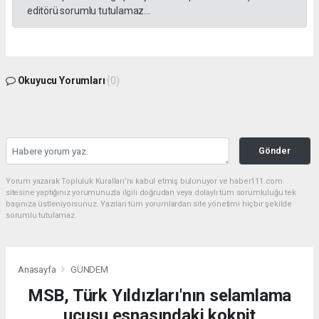
editörü sorumlu tutulamaz...
Okuyucu Yorumları
(0)
Gönder
Yorum yazarak Topluluk Kuralları’nı kabul etmiş bulunuyor ve haber111.com
sitesine yaptığınız yorumunuzla ilgili doğrudan veya dolaylı tüm sorumluluğu tek
başınıza üstleniyorsunuz. Yazılan tüm yorumlardan site yönetimi hiçbir şekilde
sorumlu tutulamaz.
Anasayfa
GÜNDEM
MSB, Türk Yıldızları'nın selamlama
uçuşu esnasındaki kokpit