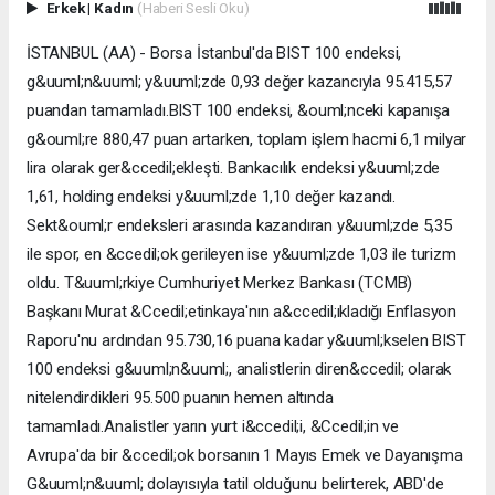
Erkek
|
Kadın
(Haberi Sesli Oku)
İSTANBUL (AA) - Borsa İstanbul'da BIST 100 endeksi,
g&uuml;n&uuml; y&uuml;zde 0,93 değer kazancıyla 95.415,57
puandan tamamladı.BIST 100 endeksi, &ouml;nceki kapanışa
g&ouml;re 880,47 puan artarken, toplam işlem hacmi 6,1 milyar
lira olarak ger&ccedil;ekleşti. Bankacılık endeksi y&uuml;zde
1,61, holding endeksi y&uuml;zde 1,10 değer kazandı.
Sekt&ouml;r endeksleri arasında kazandıran y&uuml;zde 5,35
ile spor, en &ccedil;ok gerileyen ise y&uuml;zde 1,03 ile turizm
oldu. T&uuml;rkiye Cumhuriyet Merkez Bankası (TCMB)
Başkanı Murat &Ccedil;etinkaya'nın a&ccedil;ıkladığı Enflasyon
Raporu'nu ardından 95.730,16 puana kadar y&uuml;kselen BIST
100 endeksi g&uuml;n&uuml;, analistlerin diren&ccedil; olarak
nitelendirdikleri 95.500 puanın hemen altında
tamamladı.Analistler yarın yurt i&ccedil;i, &Ccedil;in ve
Avrupa'da bir &ccedil;ok borsanın 1 Mayıs Emek ve Dayanışma
G&uuml;n&uuml; dolayısıyla tatil olduğunu belirterek, ABD'de