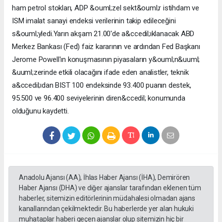
ham petrol stokları, ADP &ouml;zel sekt&ouml;r istihdam ve
ISM imalat sanayi endeksi verilerinin takip edileceğini
s&ouml;yledi.Yarın akşam 21.00'de a&ccedil;ıklanacak ABD
Merkez Bankası (Fed) faiz kararının ve ardından Fed Başkanı
Jerome Powell'ın konuşmasının piyasaların y&ouml;n&uuml;
&uuml;zerinde etkili olacağını ifade eden analistler, teknik
a&ccedil;ıdan BIST 100 endeksinde 93.400 puanın destek,
95.500 ve 96.400 seviyelerinin diren&ccedil; konumunda
olduğunu kaydetti.
Anadolu Ajansı (AA), İhlas Haber Ajansı (İHA), Demirören
Haber Ajansı (DHA) ve diğer ajanslar tarafından eklenen tüm
haberler, sitemizin editörlerinin müdahalesi olmadan ajans
kanallarından çekilmektedir. Bu haberlerde yer alan hukuki
muhataplar haberi geçen ajanslar olup sitemizin hiç bir