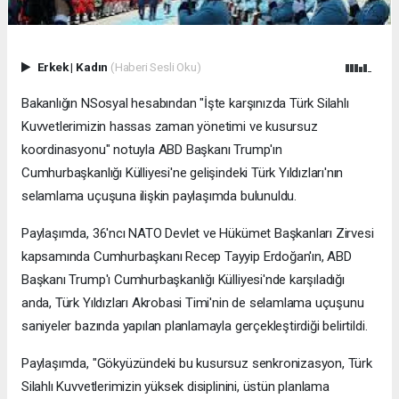
Erkek
|
Kadın
(Haberi Sesli Oku)
Bakanlığın NSosyal hesabından "İşte karşınızda Türk Silahlı
Kuvvetlerimizin hassas zaman yönetimi ve kusursuz
koordinasyonu" notuyla ABD Başkanı Trump'ın
Cumhurbaşkanlığı Külliyesi'ne gelişindeki Türk Yıldızları'nın
selamlama uçuşuna ilişkin paylaşımda bulunuldu.
Paylaşımda, 36'ncı NATO Devlet ve Hükümet Başkanları Zirvesi
kapsamında Cumhurbaşkanı Recep Tayyip Erdoğan'ın, ABD
Başkanı Trump'ı Cumhurbaşkanlığı Külliyesi'nde karşıladığı
anda, Türk Yıldızları Akrobasi Timi'nin de selamlama uçuşunu
saniyeler bazında yapılan planlamayla gerçekleştirdiği belirtildi.
Paylaşımda, "Gökyüzündeki bu kusursuz senkronizasyon, Türk
Silahlı Kuvvetlerimizin yüksek disiplinini, üstün planlama