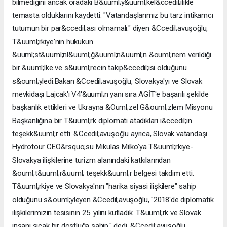
bilmediğini ancak oradaki B&uuml;y&uuml;kel&ccedil;ilikle
temasta olduklarını kaydetti. "Vatandaşlarımız bu tarz intikamcı
tutumun bir par&ccedil;ası olmamalı." diyen &Ccedil;avuşoğlu,
T&uuml;rkiye'nin hukukun
&uuml;st&uuml;nl&uuml;ğ&uuml;n&uuml;n &ouml;nem verildiği
bir &uuml;lke ve s&uuml;recin takip&ccedil;isi olduğunu
s&ouml;yledi.Bakan &Ccedil;avuşoğlu, Slovakya'yı ve Slovak
mevkidaşı Lajcak'ı V4'&uuml;n yanı sıra AGİT'e başarılı şekilde
başkanlık ettikleri ve Ukrayna &Ouml;zel G&ouml;zlem Misyonu
Başkanlığına bir T&uuml;rk diplomatı atadıkları i&ccedil;in
teşekk&uuml;r etti. &Ccedil;avuşoğlu ayrıca, Slovak vatandaşı
Hydrotour CEO&rsquo;su Mikulas Milko'ya T&uuml;rkiye-
Slovakya ilişkilerine turizm alanındaki katkılarından
&ouml;t&uuml;r&uuml; teşekk&uuml;r belgesi takdim etti.
T&uuml;rkiye ve Slovakya'nın "harika siyasi ilişkilere" sahip
olduğunu s&ouml;yleyen &Ccedil;avuşoğlu, "2018'de diplomatik
ilişkilerimizin tesisinin 25. yılını kutladık. T&uuml;rk ve Slovak
insanı sıcak bir dostluğa sahip." dedi. &Ccedil;avuşoğlu,