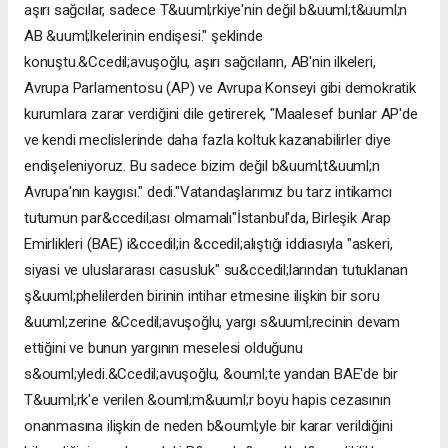
aşırı sağcılar, sadece T&uuml;rkiye'nin değil b&uuml;t&uuml;n
AB &uuml;lkelerinin endişesi." şeklinde
konuştu.&Ccedil;avuşoğlu, aşırı sağcıların, AB'nin ilkeleri,
Avrupa Parlamentosu (AP) ve Avrupa Konseyi gibi demokratik
kurumlara zarar verdiğini dile getirerek, "Maalesef bunlar AP'de
ve kendi meclislerinde daha fazla koltuk kazanabilirler diye
endişeleniyoruz. Bu sadece bizim değil b&uuml;t&uuml;n
Avrupa'nın kaygısı." dedi."Vatandaşlarımız bu tarz intikamcı
tutumun par&ccedil;ası olmamalı"İstanbul'da, Birleşik Arap
Emirlikleri (BAE) i&ccedil;in &ccedil;alıştığı iddiasıyla "askeri,
siyasi ve uluslararası casusluk" su&ccedil;larından tutuklanan
ş&uuml;phelilerden birinin intihar etmesine ilişkin bir soru
&uuml;zerine &Ccedil;avuşoğlu, yargı s&uuml;recinin devam
ettiğini ve bunun yargının meselesi olduğunu
s&ouml;yledi.&Ccedil;avuşoğlu, &ouml;te yandan BAE'de bir
T&uuml;rk'e verilen &ouml;m&uuml;r boyu hapis cezasının
onanmasına ilişkin de neden b&ouml;yle bir karar verildiğini