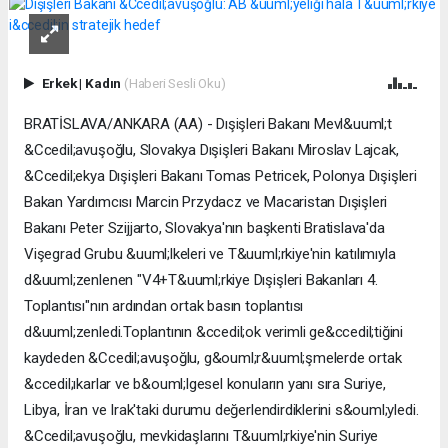
Erkek
|
Kadın
(Haberi Sesli Oku)
BRATİSLAVA/ANKARA (AA) - Dışişleri Bakanı Mevl&uuml;t
&Ccedil;avuşoğlu, Slovakya Dışişleri Bakanı Miroslav Lajcak,
&Ccedil;ekya Dışişleri Bakanı Tomas Petricek, ​Polonya Dışişleri
Bakan Yardımcısı Marcin Przydacz ve Macaristan Dışişleri
Bakanı Peter Szijjarto, Slovakya'nın başkenti Bratislava'da
Vişegrad Grubu &uuml;lkeleri ve T&uuml;rkiye'nin katılımıyla
d&uuml;zenlenen "V4+T&uuml;rkiye Dışişleri Bakanları 4.
Toplantısı"nın ardından ortak basın toplantısı
d&uuml;zenledi.Toplantının &ccedil;ok verimli ge&ccedil;tiğini
kaydeden &Ccedil;avuşoğlu, g&ouml;r&uuml;şmelerde ortak
&ccedil;ıkarlar ve b&ouml;lgesel konuların yanı sıra Suriye,
Libya, İran ve Irak'taki durumu değerlendirdiklerini s&ouml;yledi.
&Ccedil;avuşoğlu, mevkidaşlarını T&uuml;rkiye'nin Suriye