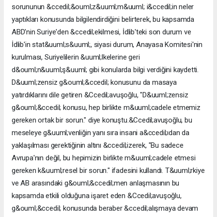
sorununun &ccedil;&ouml;z&uuml;m&uuml; i&ccedil;in neler
yaptıkları konusunda bilgilendirdiğini belirterek, bu kapsamda
ABD'nin Suriye'den &ccedil;ekilmesi, İdlib'teki son durum ve
İdlib'in stat&uuml;s&uuml;, siyasi durum, Anayasa Komitesi'nin
kurulması, Suriyelilerin &uuml;lkelerine geri
d&ouml;n&uuml;ş&uuml; gibi konularda bilgi verdiğini kaydetti.
D&uuml;zensiz g&ouml;&ccedil; konusunu da masaya
yatırdıklarını dile getiren &Ccedil;avuşoğlu, "D&uuml;zensiz
g&ouml;&ccedil; konusu, hep birlikte m&uuml;cadele etmemiz
gereken ortak bir sorun." diye konuştu.&Ccedil;avuşoğlu, bu
meseleye g&uuml;venliğin yanı sıra insani a&ccedil;ıdan da
yaklaşılması gerektiğinin altını &ccedil;izerek, "Bu sadece
Avrupa'nın değil, bu hepimizin birlikte m&uuml;cadele etmesi
gereken k&uuml;resel bir sorun." ifadesini kullandı. T&uuml;rkiye
ve AB arasındaki g&ouml;&ccedil;men anlaşmasının bu
kapsamda etkili olduğuna işaret eden &Ccedil;avuşoğlu,
g&ouml;&ccedil; konusunda beraber &ccedil;alışmaya devam