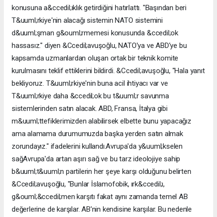
konusuna a&ccedil;ıklık getirdiğini hatırlattı. "Başından beri
T&uuml;rkiye'nin alacağı sistemin NATO sistemini
d&uuml;şman g&ouml;rmemesi konusunda &ccedil;ok
hassasız." diyen &Ccedil;avuşoğlu, NATO'ya ve ABD'ye bu
kapsamda uzmanlardan oluşan ortak bir teknik komite
kurulmasını teklif ettiklerini bildirdi. &Ccedil;avuşoğlu, "Hala yanıt
bekliyoruz. T&uuml;rkiye'nin buna acil ihtiyacı var ve
T&uuml;rkiye daha &ccedil;ok bu t&uuml;r savunma
sistemlerinden satın alacak. ABD, Fransa, İtalya gibi
m&uuml;ttefiklerimizden alabilirsek elbette bunu yapacağız
ama alamama durumumuzda başka yerden satın almak
zorundayız." ifadelerini kullandı.Avrupa'da y&uuml;kselen
sağAvrupa'da artan aşırı sağ ve bu tarz ideolojiye sahip
b&uuml;t&uuml;n partilerin her şeye karşı olduğunu belirten
&Ccedil;avuşoğlu, "Bunlar İslamofobik, ırk&ccedil;ı,
g&ouml;&ccedil;men karşıtı fakat aynı zamanda temel AB
değerlerine de karşılar. AB'nin kendisine karşılar. Bu nedenle