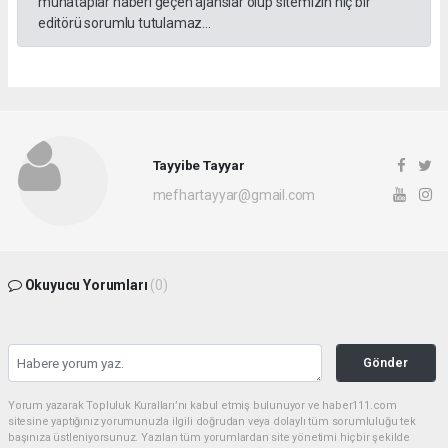
muhataplar haberi geçen ajanslar olup sitemizin hiç bir
editörü sorumlu tutulamaz...
Tayyibe Tayyar
mefhartayyar@gmail.com
Okuyucu Yorumları
(0)
Gönder
Yorum yazarak Topluluk Kuralları’nı kabul etmiş bulunuyor ve haber111.com
sitesine yaptığınız yorumunuzla ilgili doğrudan veya dolaylı tüm sorumluluğu tek
başınıza üstleniyorsunuz. Yazılan tüm yorumlardan site yönetimi hiçbir şekilde