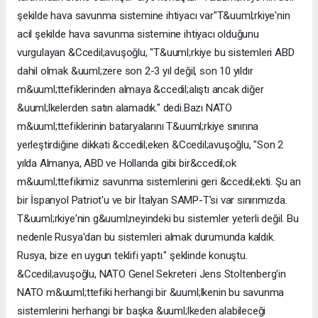
şekilde hava savunma sistemine ihtiyacı var"T&uuml;rkiye'nin
acil şekilde hava savunma sistemine ihtiyacı olduğunu
vurgulayan &Ccedil;avuşoğlu, "T&uuml;rkiye bu sistemleri ABD
dahil olmak &uuml;zere son 2-3 yıl değil, son 10 yıldır
m&uuml;ttefiklerinden almaya &ccedil;alıştı ancak diğer
&uuml;lkelerden satın alamadık." dedi.Bazı NATO
m&uuml;ttefiklerinin bataryalarını T&uuml;rkiye sınırına
yerleştirdiğine dikkati &ccedil;eken &Ccedil;avuşoğlu, "Son 2
yılda Almanya, ABD ve Hollanda gibi bir&ccedil;ok
m&uuml;ttefikimiz savunma sistemlerini geri &ccedil;ekti. Şu an
bir İspanyol Patriot'u ve bir İtalyan SAMP-T'si var sınırımızda.
T&uuml;rkiye'nin g&uuml;neyindeki bu sistemler yeterli değil. Bu
nedenle Rusya'dan bu sistemleri almak durumunda kaldık.
Rusya, bize en uygun teklifi yaptı." şeklinde konuştu.
&Ccedil;avuşoğlu, NATO Genel Sekreteri Jens Stoltenberg'in
NATO m&uuml;ttefiki herhangi bir &uuml;lkenin bu savunma
sistemlerini herhangi bir başka &uuml;lkeden alabileceği