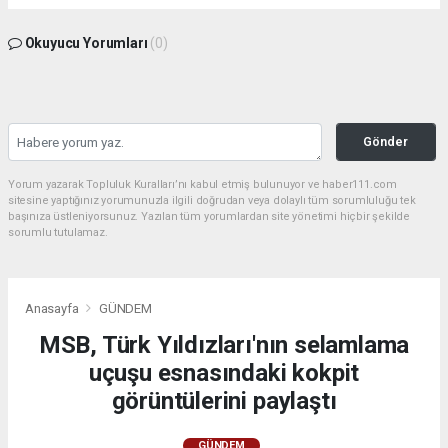
Okuyucu Yorumları
(0)
Gönder
Yorum yazarak Topluluk Kuralları’nı kabul etmiş bulunuyor ve haber111.com
sitesine yaptığınız yorumunuzla ilgili doğrudan veya dolaylı tüm sorumluluğu tek
başınıza üstleniyorsunuz. Yazılan tüm yorumlardan site yönetimi hiçbir şekilde
sorumlu tutulamaz.
Anasayfa
GÜNDEM
MSB, Türk Yıldızları'nın selamlama
uçuşu esnasındaki kokpit
görüntülerini paylaştı
GÜNDEM