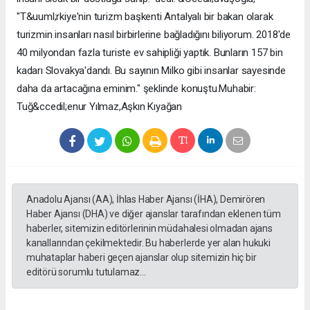
"T&uuml;rkiye'nin turizm başkenti Antalyalı bir bakan olarak
turizmin insanları nasıl birbirlerine bağladığını biliyorum. 2018'de
40 milyondan fazla turiste ev sahipliği yaptık. Bunların 157 bin
kadarı Slovakya'dandı. Bu sayının Milko gibi insanlar sayesinde
daha da artacağına eminim." şeklinde konuştu.Muhabir:
Tuğ&ccedil;enur Yılmaz,Aşkın Kıyağan
Anadolu Ajansı (AA), İhlas Haber Ajansı (İHA), Demirören
Haber Ajansı (DHA) ve diğer ajanslar tarafından eklenen tüm
haberler, sitemizin editörlerinin müdahalesi olmadan ajans
kanallarından çekilmektedir. Bu haberlerde yer alan hukuki
muhataplar haberi geçen ajanslar olup sitemizin hiç bir
editörü sorumlu tutulamaz...