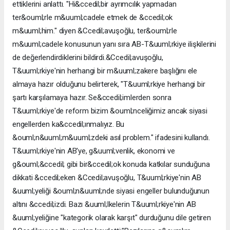
ettiklerini anlattı. "Hi&ccedil;bir ayrımcılık yapmadan
ter&ouml;rle m&uuml;cadele etmek de &ccedil;ok
m&uuml;him." diyen &Ccedil;avuşoğlu, ter&ouml;rle
m&uuml;cadele konusunun yanı sıra AB-T&uuml;rkiye ilişkilerini
de değerlendirdiklerini bildirdi.&Ccedil;avuşoğlu,
T&uuml;rkiye'nin herhangi bir m&uuml;zakere başlığını ele
almaya hazır olduğunu belirterek, "T&uuml;rkiye herhangi bir
şartı karşılamaya hazır. Se&ccedil;imlerden sonra
T&uuml;rkiye'de reform bizim &ouml;nceliğimiz ancak siyasi
engellerden ka&ccedil;ınmalıyız. Bu
&ouml;n&uuml;m&uuml;zdeki asıl problem." ifadesini kullandı.
T&uuml;rkiye'nin AB'ye, g&uuml;venlik, ekonomi ve
g&ouml;&ccedil; gibi bir&ccedil;ok konuda katkılar sunduğuna
dikkati &ccedil;eken &Ccedil;avuşoğlu, T&uuml;rkiye'nin AB
&uuml;yeliği &ouml;n&uuml;nde siyasi engeller bulunduğunun
altını &ccedil;izdi. Bazı &uuml;lkelerin T&uuml;rkiye'nin AB
&uuml;yeliğine "kategorik olarak karşıt" durduğunu dile getiren