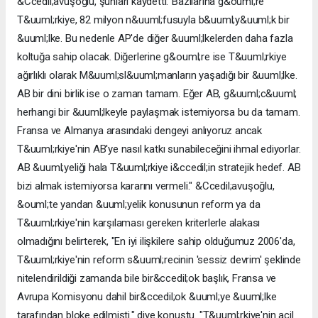
&Ccedil;avuşoğlu, şunları kaydetti:"Bazılarına g&ouml;re
T&uuml;rkiye, 82 milyon n&uuml;fusuyla b&uuml;y&uuml;k bir
&uuml;lke. Bu nedenle AP'de diğer &uuml;lkelerden daha fazla
koltuğa sahip olacak. Diğerlerine g&ouml;re ise T&uuml;rkiye
ağırlıklı olarak M&uuml;sl&uuml;manların yaşadığı bir &uuml;lke.
AB bir dini birlik ise o zaman tamam. Eğer AB, g&uuml;c&uuml;
herhangi bir &uuml;lkeyle paylaşmak istemiyorsa bu da tamam.
Fransa ve Almanya arasındaki dengeyi anlıyoruz ancak
T&uuml;rkiye'nin AB'ye nasıl katkı sunabileceğini ihmal ediyorlar.
AB &uuml;yeliği hala T&uuml;rkiye i&ccedil;in stratejik hedef. AB
bizi almak istemiyorsa kararını vermeli." &Ccedil;avuşoğlu,
&ouml;te yandan &uuml;yelik konusunun reform ya da
T&uuml;rkiye'nin karşılaması gereken kriterlerle alakası
olmadığını belirterek, "En iyi ilişkilere sahip olduğumuz 2006'da,
T&uuml;rkiye'nin reform s&uuml;recinin 'sessiz devrim' şeklinde
nitelendirildiği zamanda bile bir&ccedil;ok başlık, Fransa ve
Avrupa Komisyonu dahil bir&ccedil;ok &uuml;ye &uuml;lke
tarafından bloke edilmişti." diye konuştu. "T&uuml;rkiye'nin acil