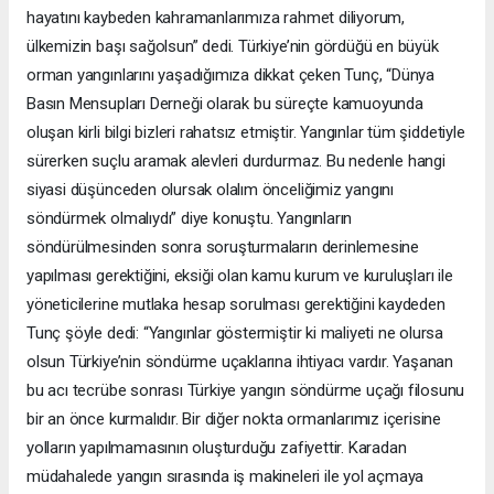
hayatını kaybeden kahramanlarımıza rahmet diliyorum,
ülkemizin başı sağolsun” dedi. Türkiye’nin gördüğü en büyük
orman yangınlarını yaşadığımıza dikkat çeken Tunç, “Dünya
Basın Mensupları Derneği olarak bu süreçte kamuoyunda
oluşan kirli bilgi bizleri rahatsız etmiştir. Yangınlar tüm şiddetiyle
sürerken suçlu aramak alevleri durdurmaz. Bu nedenle hangi
siyasi düşünceden olursak olalım önceliğimiz yangını
söndürmek olmalıydı” diye konuştu. Yangınların
söndürülmesinden sonra soruşturmaların derinlemesine
yapılması gerektiğini, eksiği olan kamu kurum ve kuruluşları ile
yöneticilerine mutlaka hesap sorulması gerektiğini kaydeden
Tunç şöyle dedi: “Yangınlar göstermiştir ki maliyeti ne olursa
olsun Türkiye’nin söndürme uçaklarına ihtiyacı vardır. Yaşanan
bu acı tecrübe sonrası Türkiye yangın söndürme uçağı filosunu
bir an önce kurmalıdır. Bir diğer nokta ormanlarımız içerisine
yolların yapılmamasının oluşturduğu zafiyettir. Karadan
müdahalede yangın sırasında iş makineleri ile yol açmaya