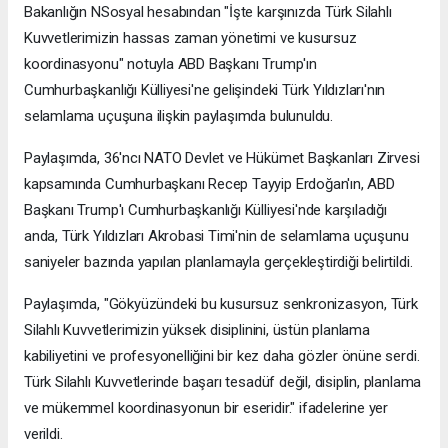
Bakanlığın NSosyal hesabından "İşte karşınızda Türk Silahlı
Kuvvetlerimizin hassas zaman yönetimi ve kusursuz
koordinasyonu" notuyla ABD Başkanı Trump'ın
Cumhurbaşkanlığı Külliyesi'ne gelişindeki Türk Yıldızları'nın
selamlama uçuşuna ilişkin paylaşımda bulunuldu.
Paylaşımda, 36'ncı NATO Devlet ve Hükümet Başkanları Zirvesi
kapsamında Cumhurbaşkanı Recep Tayyip Erdoğan'ın, ABD
Başkanı Trump'ı Cumhurbaşkanlığı Külliyesi'nde karşıladığı
anda, Türk Yıldızları Akrobasi Timi'nin de selamlama uçuşunu
saniyeler bazında yapılan planlamayla gerçekleştirdiği belirtildi.
Paylaşımda, "Gökyüzündeki bu kusursuz senkronizasyon, Türk
Silahlı Kuvvetlerimizin yüksek disiplinini, üstün planlama
kabiliyetini ve profesyonelliğini bir kez daha gözler önüne serdi.
Türk Silahlı Kuvvetlerinde başarı tesadüf değil, disiplin, planlama
ve mükemmel koordinasyonun bir eseridir." ifadelerine yer
verildi.