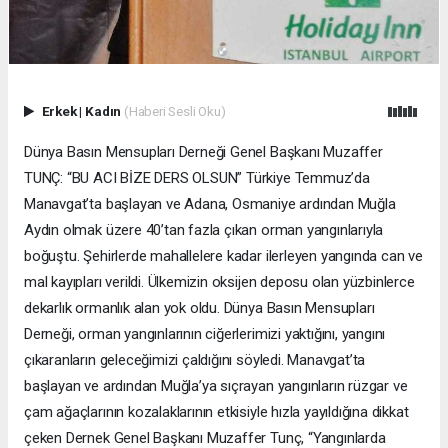
Erkek
|
Kadın
(Haberi Sesli Oku)
Dünya Basın Mensupları Derneği Genel Başkanı Muzaffer
TUNÇ: “BU ACI BİZE DERS OLSUN” Türkiye Temmuz’da
Manavgat’ta başlayan ve Adana, Osmaniye ardından Muğla
Aydın olmak üzere 40’tan fazla çıkan orman yangınlarıyla
boğuştu. Şehirlerde mahallelere kadar ilerleyen yangında can ve
mal kayıpları verildi. Ülkemizin oksijen deposu olan yüzbinlerce
dekarlık ormanlık alan yok oldu. Dünya Basın Mensupları
Derneği, orman yangınlarının ciğerlerimizi yaktığını, yangını
çıkaranların geleceğimizi çaldığını söyledi. Manavgat’ta
başlayan ve ardından Muğla’ya sıçrayan yangınların rüzgar ve
çam ağaçlarının kozalaklarının etkisiyle hızla yayıldığına dikkat
çeken Dernek Genel Başkanı Muzaffer Tunç, “Yangınlarda