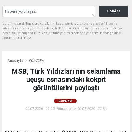
Gönder
Yorum yazarak Topluluk Kuralları’nı kabul etmiş bulunuyor ve haber111.com
sitesine yaptığınız yorumunuzla ilgili doğrudan veya dolaylı tüm sorumluluğu tek
başınıza üstleniyorsunuz. Yazılan tüm yorumlardan site yönetimi hiçbir şekilde
sorumlu tutulamaz.
Anasayfa
GÜNDEM
MSB, Türk Yıldızları'nın selamlama
uçuşu esnasındaki kokpit
görüntülerini paylaştı
GÜNDEM
09.07.2026 - 22:25, Güncelleme: 09.07.2026 - 22:34