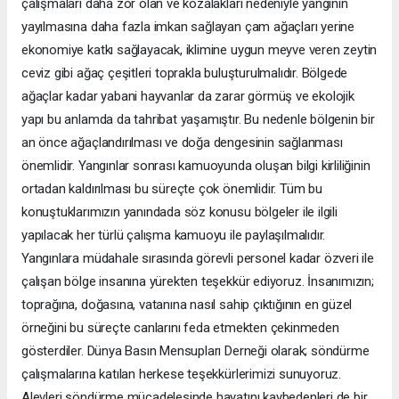
çalışmaları daha zor olan ve kozalakları nedeniyle yangının
yayılmasına daha fazla imkan sağlayan çam ağaçları yerine
ekonomiye katkı sağlayacak, iklimine uygun meyve veren zeytin
ceviz gibi ağaç çeşitleri toprakla buluşturulmalıdır. Bölgede
ağaçlar kadar yabani hayvanlar da zarar görmüş ve ekolojik
yapı bu anlamda da tahribat yaşamıştır. Bu nedenle bölgenin bir
an önce ağaçlandırılması ve doğa dengesinin sağlanması
önemlidir. Yangınlar sonrası kamuoyunda oluşan bilgi kirliliğinin
ortadan kaldırılması bu süreçte çok önemlidir. Tüm bu
konuştuklarımızın yanındada söz konusu bölgeler ile ilgili
yapılacak her türlü çalışma kamuoyu ile paylaşılmalıdır.
Yangınlara müdahale sırasında görevli personel kadar özveri ile
çalışan bölge insanına yürekten teşekkür ediyoruz. İnsanımızın;
toprağına, doğasına, vatanına nasıl sahip çıktığının en güzel
örneğini bu süreçte canlarını feda etmekten çekinmeden
gösterdiler. Dünya Basın Mensupları Derneği olarak; söndürme
çalışmalarına katılan herkese teşekkürlerimizi sunuyoruz.
Alevleri söndürme mücadelesinde hayatını kaybedenleri de bir