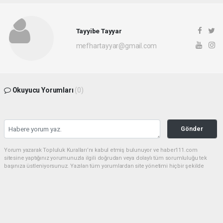
Tayyibe Tayyar
mefhartayyar@gmail.com
Okuyucu Yorumları
(0)
Gönder
Yorum yazarak Topluluk Kuralları’nı kabul etmiş bulunuyor ve haber111.com
sitesine yaptığınız yorumunuzla ilgili doğrudan veya dolaylı tüm sorumluluğu tek
başınıza üstleniyorsunuz. Yazılan tüm yorumlardan site yönetimi hiçbir şekilde
sorumlu tutulamaz.