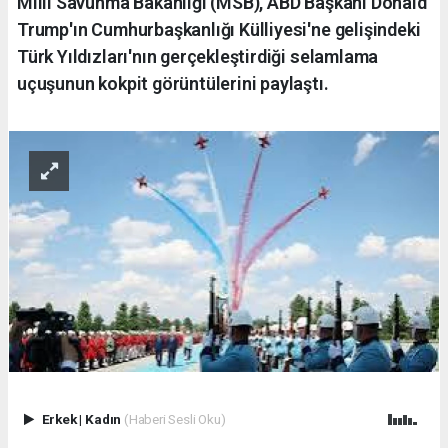
Milli Savunma Bakanlığı (MSB), ABD Başkanı Donald
Trump'ın Cumhurbaşkanlığı Külliyesi'ne gelişindeki
Türk Yıldızları'nın gerçekleştirdiği selamlama
uçuşunun kokpit görüntülerini paylaştı.
Erkek
|
Kadın
(Haberi Sesli Oku)