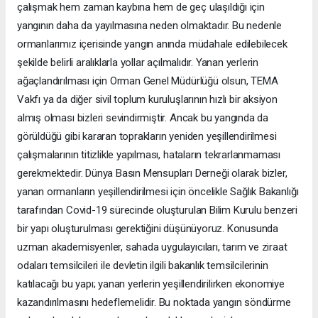
çalışmak hem zaman kaybına hem de geç ulaşıldığı için
yangının daha da yayılmasına neden olmaktadır. Bu nedenle
ormanlarımız içerisinde yangın anında müdahale edilebilecek
şekilde belirli aralıklarla yollar açılmalıdır. Yanan yerlerin
ağaçlandırılması için Orman Genel Müdürlüğü olsun, TEMA
Vakfı ya da diğer sivil toplum kuruluşlarının hızlı bir aksiyon
almış olması bizleri sevindirmiştir. Ancak bu yangında da
görüldüğü gibi kararan toprakların yeniden yeşillendirilmesi
çalışmalarının titizlikle yapılması, hataların tekrarlanmaması
gerekmektedir. Dünya Basın Mensupları Derneği olarak bizler,
yanan ormanların yeşillendirilmesi için öncelikle Sağlık Bakanlığı
tarafından Covid-19 sürecinde oluşturulan Bilim Kurulu benzeri
bir yapı oluşturulması gerektiğini düşünüyoruz. Konusunda
uzman akademisyenler, sahada uygulayıcıları, tarım ve ziraat
odaları temsilcileri ile devletin ilgili bakanlık temsilcilerinin
katılacağı bu yapı; yanan yerlerin yeşillendirilirken ekonomiye
kazandırılmasını hedeflemelidir. Bu noktada yangın söndürme