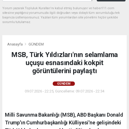
Yorum yazarak Topluluk Kuralları’nı kabul etmiş bulunuyor ve haber111.com
sitesine yaptığınız yorumunuzla ilgili doğrudan veya dolaylı tüm sorumluluğu tek
başınıza üstleniyorsunuz. Yazılan tüm yorumlardan site yönetimi hiçbir şekilde
sorumlu tutulamaz.
Anasayfa
GÜNDEM
MSB, Türk Yıldızları'nın selamlama
uçuşu esnasındaki kokpit
görüntülerini paylaştı
GÜNDEM
09.07.2026 - 22:25, Güncelleme: 09.07.2026 - 22:34
Milli Savunma Bakanlığı (MSB), ABD Başkanı Donald
Trump'ın Cumhurbaşkanlığı Külliyesi'ne gelişindeki