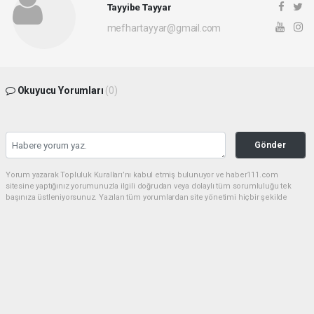
Tayyibe Tayyar
mefhartayyar@gmail.com
Okuyucu Yorumları
(0)
Gönder
Yorum yazarak Topluluk Kuralları’nı kabul etmiş bulunuyor ve haber111.com
sitesine yaptığınız yorumunuzla ilgili doğrudan veya dolaylı tüm sorumluluğu tek
başınıza üstleniyorsunuz. Yazılan tüm yorumlardan site yönetimi hiçbir şekilde
sorumlu tutulamaz.
haber paketi
haber scripti
haber yazılımı
Tüm hakları saklı tutulmaktadır.Copyright 2026©