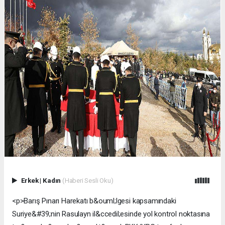
Erkek
|
Kadın
(Haberi Sesli Oku)
<p>Barış Pınarı Harekatı b&ouml;lgesi kapsamındaki
Suriye&#39;nin Rasulayn il&ccedil;esinde yol kontrol noktasına