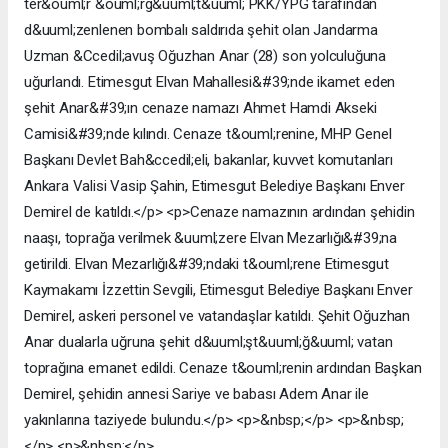
ter&ouml;r &ouml;rg&uuml;t&uuml; PKK/YPG tarafından
d&uuml;zenlenen bombalı saldırıda şehit olan Jandarma
Uzman &Ccedil;avuş Oğuzhan Anar (28) son yolculuğuna
uğurlandı. Etimesgut Elvan Mahallesi&#39;nde ikamet eden
şehit Anar&#39;ın cenaze namazı Ahmet Hamdi Akseki
Camisi&#39;nde kılındı. Cenaze t&ouml;renine, MHP Genel
Başkanı Devlet Bah&ccedil;eli, bakanlar, kuvvet komutanları
Ankara Valisi Vasip Şahin, Etimesgut Belediye Başkanı Enver
Demirel de katıldı.</p> <p>Cenaze namazının ardından şehidin
naaşı, toprağa verilmek &uuml;zere Elvan Mezarlığı&#39;na
getirildi. Elvan Mezarlığı&#39;ndaki t&ouml;rene Etimesgut
Kaymakamı İzzettin Sevgili, Etimesgut Belediye Başkanı Enver
Demirel, askeri personel ve vatandaşlar katıldı. Şehit Oğuzhan
Anar dualarla uğruna şehit d&uuml;şt&uuml;ğ&uuml; vatan
toprağına emanet edildi. Cenaze t&ouml;renin ardından Başkan
Demirel, şehidin annesi Sariye ve babası Adem Anar ile
yakınlarına taziyede bulundu.</p> <p>&nbsp;</p> <p>&nbsp;
</p> <p>&nbsp;</p>