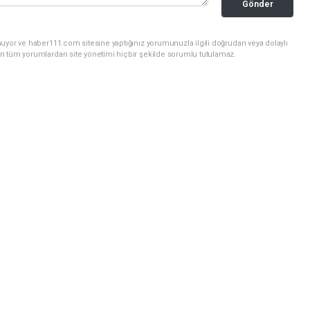
Gönder
uyor ve haber111.com sitesine yaptığınız yorumunuzla ilgili doğrudan veya dolaylı
n tüm yorumlardan site yönetimi hiçbir şekilde sorumlu tutulamaz.