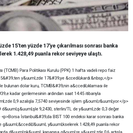
yüzde 15'ten yüzde 17'ye çıkarılması sonrası banka
erek 1.428,49 puanla rekor seviyeye ulaştı.
(TCMB) Para Politikası Kurulu (PPK) 1 hafta vadeli repo faiz
 15&#39;ten y&uuml;zde 17&#39;ye &ccedil;ıkardı.&nbsp;</p>
 bulunan dolar kuru, TCMB&#39;nin a&ccedil;ıklaması ile
;e kadar gerilemesinin ardından saat 14.45 itibarıyla
;zde 0,9 azalışla 7,5740 seviyesinde işlem g&ouml;r&uuml;yor.</p>
 d&uuml;ş&uuml;şle 9,2430, sterlin/TL de y&uuml;zde 0,3 değer
p> <p>Borsa İstanbul&#39;da BIST 100 endeksi karar sonrası banka
 g&uuml;&ccedil;l&uuml; y&uuml;kselerek 1.428,49 puanla rekor
alarda d&uuml;nk&uuml; kapanışa g&ouml;re y&uuml;zde 0,6 artışla