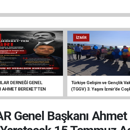
İZMIR
ILAR DERNEĞİ GENEL
Türkiye Gelişim ve Gençlik Vak
I AHMET BEREKET'TEN
(TGGV) 3. Yaşını İzmir’de Coş
Kutladı
 Genel Başkanı Ahmet 