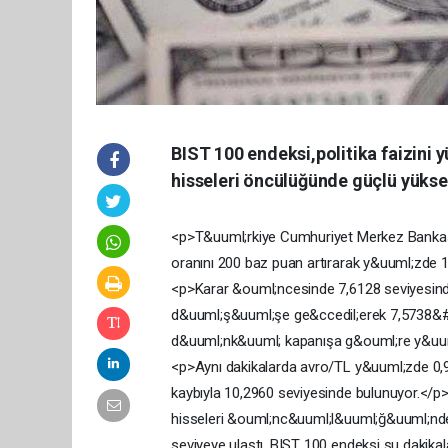
BIST 100 endeksi,politika faizini 
hisseleri öncülüğünde güçlü yüksel
<p>T&uuml;rkiye Cumhuriyet Merkez Bankası 
oranını 200 baz puan artırarak y&uuml;zde
<p>Karar &ouml;ncesinde 7,6128 seviyesinde
d&uuml;ş&uuml;şe ge&ccedil;erek 7,5738&#39
d&uuml;nk&uuml; kapanışa g&ouml;re y&uuml
<p>Aynı dakikalarda avro/TL y&uuml;zde 0,9
kaybıyla 10,2960 seviyesinde bulunuyor.</
hisseleri &ouml;nc&uuml;l&uuml;ğ&uuml;nde
seviyeye ulaştı. BIST 100 endeksi şu dakik