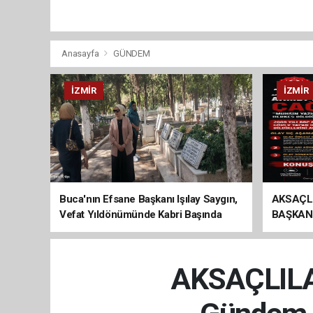
Anasayfa
GÜNDEM
İZMIR
İZMIR
Buca'nın Efsane Başkanı Işılay Saygın,
AKSAÇL
Vefat Yıldönümünde Kabri Başında
BAŞKAN
Anıldı
ÇAĞRI
AKSAÇLILAR