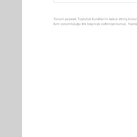
Yorum yazarak Topluluk Kuralları’nı kabul etmiş bulun
tüm sorumluluğu tek başınıza üstleniyorsunuz. Yazıla