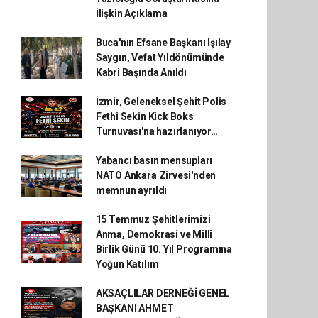
İlişkin Açıklama
Buca'nın Efsane Başkanı Işılay
Saygın, Vefat Yıldönümünde
Kabri Başında Anıldı
İzmir, Geleneksel Şehit Polis
Fethi Sekin Kick Boks
Turnuvası'na hazırlanıyor…
Yabancı basın mensupları
NATO Ankara Zirvesi'nden
memnun ayrıldı
15 Temmuz Şehitlerimizi
Anma, Demokrasi ve Millî
Birlik Günü 10. Yıl Programına
Yoğun Katılım
AKSAÇLILAR DERNEĞİ GENEL
BAŞKANI AHMET