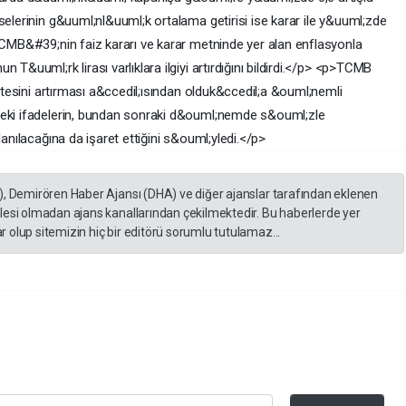
selerinin g&uuml;nl&uuml;k ortalama getirisi ise karar ile y&uuml;zde
 TCMB&#39;nin faiz kararı ve karar metninde yer alan enflasyonla
 T&uuml;rk lirası varlıklara ilgiyi artırdığını bildirdi.</p> <p>TCMB
litesini artırması a&ccedil;ısından olduk&ccedil;a &ouml;nemli
deki ifadelerin, bundan sonraki d&ouml;nemde s&ouml;zle
lanılacağına da işaret ettiğini s&ouml;yledi.</p>
), Demirören Haber Ajansı (DHA) ve diğer ajanslar tarafından eklenen
lesi olmadan ajans kanallarından çekilmektedir. Bu haberlerde yer
 olup sitemizin hiç bir editörü sorumlu tutulamaz...