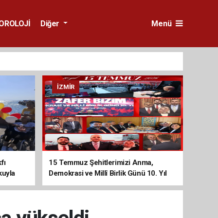
OROLOJİ
Diğer
Menü
İZMIR
fı
15 Temmuz Şehitlerimizi Anma,
kuyla
Demokrasi ve Millî Birlik Günü 10. Yıl
Programına Yoğun Katılım