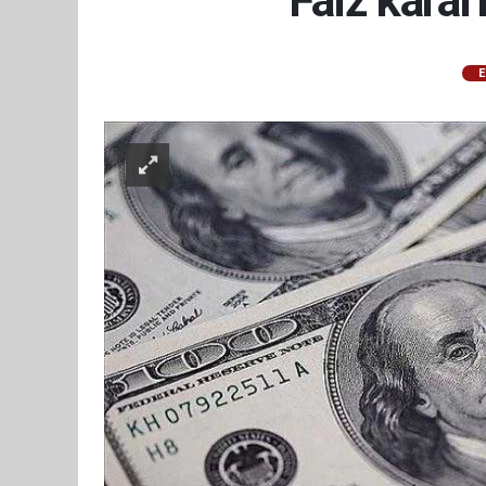
Faiz karar
E