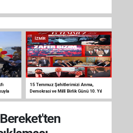
İZMIR
fı
15 Temmuz Şehitlerimizi Anma,
kuyla
Demokrasi ve Millî Birlik Günü 10. Yıl
Programına Yoğun Katılım
Bereket'ten