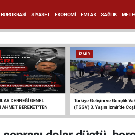
BÜROKRASİ
SİYASET
EKONOMİ
EMLAK
SAĞLIK
METE
SANAT
İZMIR
ILAR DERNEĞİ GENEL
Türkiye Gelişim ve Gençlik Vak
I AHMET BEREKET'TEN
(TGGV) 3. Yaşını İzmir’de Coş
Kutladı