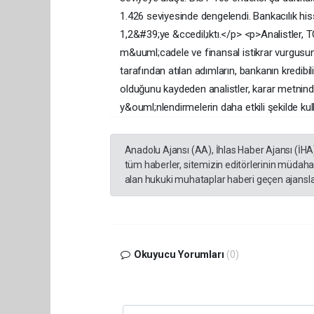
1.426 seviyesinde dengelendi. Bankacılık his
1,2&#39;ye &ccedil;ıktı.</p> <p>Analistler,
m&uuml;cadele ve finansal istikrar vurgusunun
tarafından atılan adımların, bankanın kredibi
olduğunu kaydeden analistler, karar metnin
y&ouml;nlendirmelerin daha etkili şekilde kul
Anadolu Ajansı (AA), İhlas Haber Ajansı (İHA
tüm haberler, sitemizin editörlerinin müdaha
alan hukuki muhataplar haberi geçen ajanslar
Okuyucu Yorumları
(0)