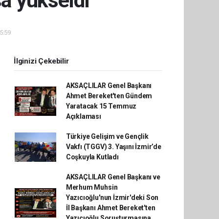
sa yükseldi
05:59
İlginizi Çekebilir
AKSAÇLILAR Genel Başkanı
Ahmet Bereket'ten Gündem
Yaratacak 15 Temmuz
Açıklaması
Türkiye Gelişim ve Gençlik
Vakfı (TGGV) 3. Yaşını İzmir’de
Coşkuyla Kutladı
AKSAÇLILAR Genel Başkanı ve
Merhum Muhsin
Yazıcıoğlu'nun İzmir'deki Son
İl Başkanı Ahmet Bereket'ten
Yazıcıoğlu Soruşturmasına