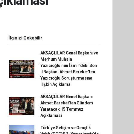
ıklaması
İlginizi Çekebilir
AKSAÇLILAR Genel Başkanı ve
Merhum Muhsin
Yazıcıoğlu'nun İzmir'deki Son
İl Başkanı Ahmet Bereket'ten
Yazıcıoğlu Soruşturmasına
İlişkin Açıklama
AKSAÇLILAR Genel Başkanı
Ahmet Bereket'ten Gündem
Yaratacak 15 Temmuz
Açıklaması
Türkiye Gelişim ve Gençlik
Vakfı (TGGV) 3. Yaşını İzmir’de