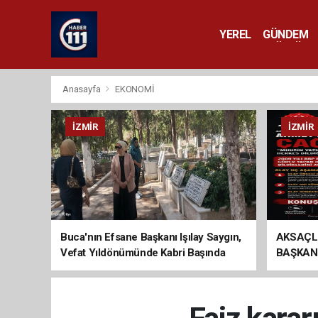
YEREL
GÜNDEM
YAŞAM
KÜLTÜR 
Anasayfa
EKONOMİ
İZMIR
İZMIR
Buca'nın Efsane Başkanı Işılay Saygın,
AKSAÇL
Vefat Yıldönümünde Kabri Başında
BAŞKAN
Anıldı
ÇAĞRI