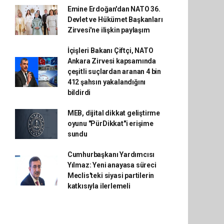
Emine Erdoğan'dan NATO 36.
Devlet ve Hükümet Başkanları
Zirvesi'ne ilişkin paylaşım
İçişleri Bakanı Çiftçi, NATO
Ankara Zirvesi kapsamında
çeşitli suçlardan aranan 4 bin
412 şahsın yakalandığını
bildirdi
MEB, dijital dikkat geliştirme
oyunu "PürDikkat"i erişime
sundu
Cumhurbaşkanı Yardımcısı
Yılmaz: Yeni anayasa süreci
Meclis'teki siyasi partilerin
katkısıyla ilerlemeli