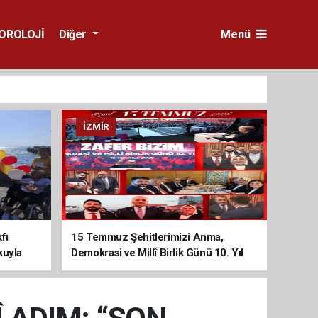
OROLOJİ
Diğer
Menü
İZMIR
fı
15 Temmuz Şehitlerimizi Anma,
kuyla
Demokrasi ve Millî Birlik Günü 10. Yıl
Programına Yoğun Katılım