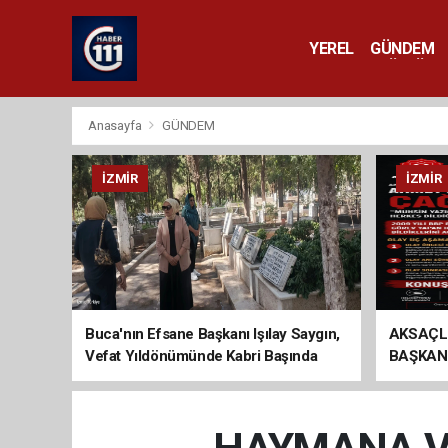
YEREL
GÜNDEM
YAŞAM
KÜLTÜR 
Anasayfa
GÜNDEM
İZMIR
İZMIR
Buca'nın Efsane Başkanı Işılay Saygın,
AKSAÇL
Vefat Yıldönümünde Kabri Başında
BAŞKAN
Anıldı
ÇAĞRI