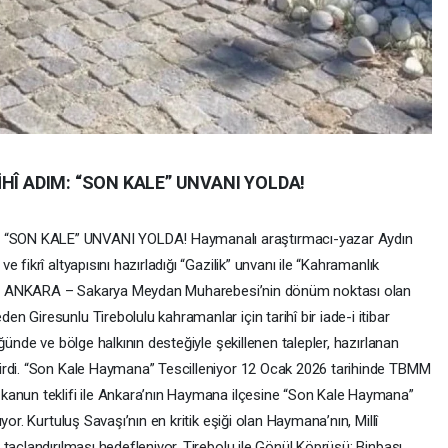
HÎ ADIM: “SON KALE” UNVANI YOLDA!
“SON KALE” UNVANI YOLDA! Haymanalı araştırmacı-yazar Aydın
fikrî altyapısını hazırladığı “Gazilik” unvanı ile “Kahramanlık
ındı. ANKARA – Sakarya Meydan Muharebesi’nin dönüm noktası olan
 Giresunlu Tirebolulu kahramanlar için tarihî bir iade-i itibar
ğünde ve bölge halkının desteğiyle şekillenen talepler, hazırlanan
irdi. “Son Kale Haymana” Tescilleniyor 12 Ocak 2026 tarihinde TBMM
kanun teklifi ile Ankara’nın Haymana ilçesine “Son Kale Haymana”
or. Kurtuluş Savaşı’nın en kritik eşiği olan Haymana’nın, Millî
taçlandırılması hedefleniyor. Tirebolu ile Gönül Köprüsü: Binbaşı