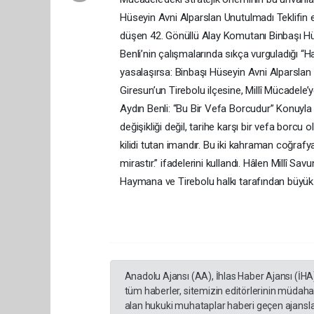
Hüseyin Avni Alparslan Unutulmadı Teklifin
düşen 42. Gönüllü Alay Komutanı Binbaşı Hüse
Benli’nin çalışmalarında sıkça vurguladığı “
yasalaşırsa: Binbaşı Hüseyin Avni Alparslan
Giresun’un Tirebolu ilçesine, Millî Mücadele’
Aydın Benli: “Bu Bir Vefa Borcudur” Konuyla il
değişikliği değil, tarihe karşı bir vefa borcu 
kilidi tutan imandır. Bu iki kahraman coğraf
mirastır.” ifadelerini kullandı. Hâlen Millî S
Haymana ve Tirebolu halkı tarafından büyük b
Anadolu Ajansı (AA), İhlas Haber Ajansı (İHA
tüm haberler, sitemizin editörlerinin müdaha
alan hukuki muhataplar haberi geçen ajanslar