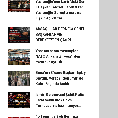
Yazıcıoğlu'nun İzmir'deki Son
İl Başkanı Ahmet Bereket'ten
Yazıcıoğlu Soruşturmasına
İlişkin Açıklama
AKSAÇLILAR DERNEĞİ GENEL
BAŞKANI AHMET
BEREKET'TEN ÇAĞRI
Yabancı basın mensupları
NATO Ankara Zirvesi'nden
memnun ayrıldı
Buca'nın Efsane Başkanı Işılay
Saygın, Vefat Yıldönümünde
Kabri Başında Anıldı
İzmir, Geleneksel Şehit Polis
Fethi Sekin Kick Boks
Turnuvası'na hazırlanıyor…
15 Temmuz Şehitlerimizi