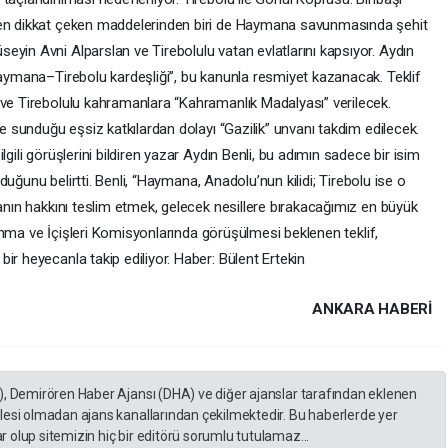
 en dikkat çeken maddelerinden biri de Haymana savunmasında şehit
yin Avni Alparslan ve Tirebolulu vatan evlatlarını kapsıyor. Aydın
Haymana–Tirebolu kardeşliği”, bu kanunla resmiyet kazanacak. Teklif
 ve Tirebolulu kahramanlara “Kahramanlık Madalyası” verilecek.
ye sunduğu eşsiz katkılardan dolayı “Gazilik” unvanı takdim edilecek.
gili görüşlerini bildiren yazar Aydın Benli, bu adımın sadece bir isim
olduğunu belirtti. Benli, “Haymana, Anadolu’nun kilidi; Tirebolu ise o
yanın hakkını teslim etmek, gelecek nesillere bırakacağımız en büyük
avunma ve İçişleri Komisyonlarında görüşülmesi beklenen teklif,
ir heyecanla takip ediliyor. Haber: Bülent Ertekin
ANKARA HABERİ
), Demirören Haber Ajansı (DHA) ve diğer ajanslar tarafından eklenen
lesi olmadan ajans kanallarından çekilmektedir. Bu haberlerde yer
 olup sitemizin hiç bir editörü sorumlu tutulamaz...