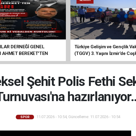
ILAR DERNEĞİ GENEL
Türkiye Gelişim ve Gençlik Vak
I AHMET BEREKET'TEN
(TGGV) 3. Yaşını İzmir’de Coş
Kutladı
eksel Şehit Polis Fethi Se
Turnuvası'na hazırlanıyor
11.07.2026 - 10:54, Güncelleme: 11.07.2026 - 10:54
SPOR