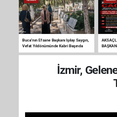
Buca'nın Efsane Başkanı Işılay Saygın,
AKSAÇL
Vefat Yıldönümünde Kabri Başında
BAŞKAN
Anıldı
ÇAĞRI
İzmir, Gelen