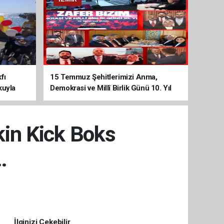
fı
15 Temmuz Şehitlerimizi Anma,
kuyla
Demokrasi ve Millî Birlik Günü 10. Yıl
Programına Yoğun Katılım
kin Kick Boks
…
İlginizi Çekebilir