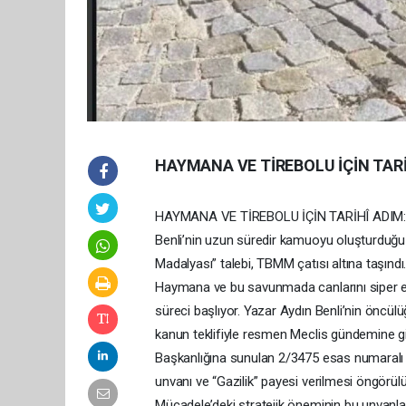
HAYMANA VE TİREBOLU İÇİN TARİ
HAYMANA VE TİREBOLU İÇİN TARİHÎ ADIM: 
Benli’nin uzun süredir kamuoyu oluşturduğu ve 
Madalyası” talebi, TBMM çatısı altına taş
Haymana ve bu savunmada canlarını siper eden
süreci başlıyor. Yazar Aydın Benli’nin öncülü
kanun teklifiyle resmen Meclis gündemine g
Başkanlığına sunulan 2/3475 esas numaralı 
unvanı ve “Gazilik” payesi verilmesi öngörülüy
Mücadele’deki stratejik öneminin bu unvanla 