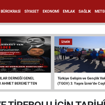
BÜROKRASİ
SİYASET
EKONOMİ
EMLAK
SAĞLIK
METE
SANAT
İZMIR
ILAR DERNEĞİ GENEL
Türkiye Gelişim ve Gençlik Vak
I AHMET BEREKET'TEN
(TGGV) 3. Yaşını İzmir’de Coş
Kutladı