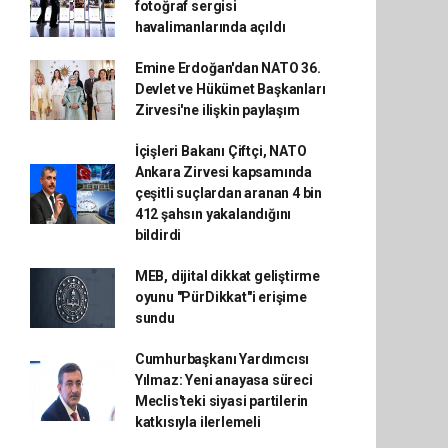
fotoğraf sergisi
havalimanlarında açıldı
Emine Erdoğan'dan NATO 36.
Devlet ve Hükümet Başkanları
Zirvesi'ne ilişkin paylaşım
İçişleri Bakanı Çiftçi, NATO
Ankara Zirvesi kapsamında
çeşitli suçlardan aranan 4 bin
412 şahsın yakalandığını
bildirdi
MEB, dijital dikkat geliştirme
oyunu "PürDikkat"i erişime
sundu
Cumhurbaşkanı Yardımcısı
Yılmaz: Yeni anayasa süreci
Meclis'teki siyasi partilerin
katkısıyla ilerlemeli