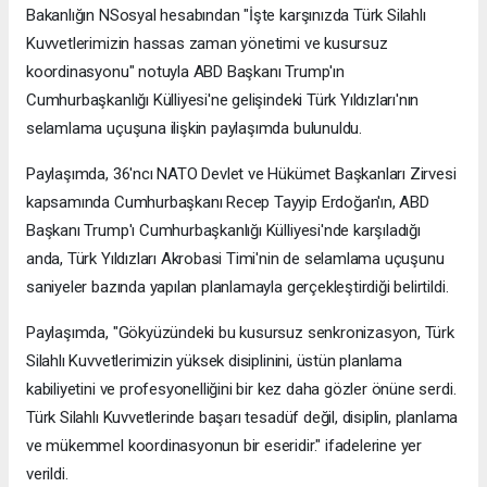
Bakanlığın NSosyal hesabından "İşte karşınızda Türk Silahlı
Kuvvetlerimizin hassas zaman yönetimi ve kusursuz
koordinasyonu" notuyla ABD Başkanı Trump'ın
Cumhurbaşkanlığı Külliyesi'ne gelişindeki Türk Yıldızları'nın
selamlama uçuşuna ilişkin paylaşımda bulunuldu.
Paylaşımda, 36'ncı NATO Devlet ve Hükümet Başkanları Zirvesi
kapsamında Cumhurbaşkanı Recep Tayyip Erdoğan'ın, ABD
Başkanı Trump'ı Cumhurbaşkanlığı Külliyesi'nde karşıladığı
anda, Türk Yıldızları Akrobasi Timi'nin de selamlama uçuşunu
saniyeler bazında yapılan planlamayla gerçekleştirdiği belirtildi.
Paylaşımda, "Gökyüzündeki bu kusursuz senkronizasyon, Türk
Silahlı Kuvvetlerimizin yüksek disiplinini, üstün planlama
kabiliyetini ve profesyonelliğini bir kez daha gözler önüne serdi.
Türk Silahlı Kuvvetlerinde başarı tesadüf değil, disiplin, planlama
ve mükemmel koordinasyonun bir eseridir." ifadelerine yer
verildi.