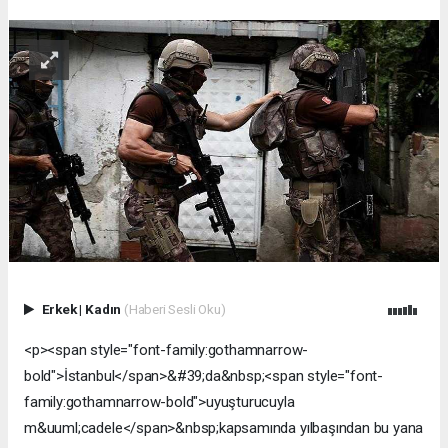
Erkek
|
Kadın
(Haberi Sesli Oku)
<p><span style="font-family:gothamnarrow-
bold">İstanbul</span>&#39;da&nbsp;<span style="font-
family:gothamnarrow-bold">uyuşturucuyla
m&uuml;cadele</span>&nbsp;kapsamında yılbaşından bu yana