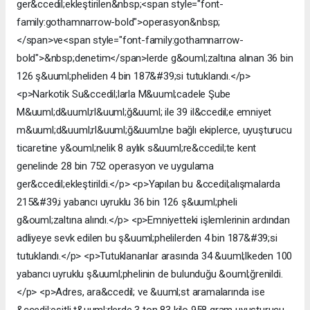
ger&ccedil;ekleştirilen&nbsp;<span style="font-
family:gothamnarrow-bold">operasyon&nbsp;
</span>ve<span style="font-family:gothamnarrow-
bold">&nbsp;denetim</span>lerde g&ouml;zaltına alınan 36 bin
126 ş&uuml;pheliden 4 bin 187&#39;si tutuklandı.</p>
<p>Narkotik Su&ccedil;larla M&uuml;cadele Şube
M&uuml;d&uuml;rl&uuml;ğ&uuml; ile 39 il&ccedil;e emniyet
m&uuml;d&uuml;rl&uuml;ğ&uuml;ne bağlı ekiplerce, uyuşturucu
ticaretine y&ouml;nelik 8 aylık s&uuml;re&ccedil;te kent
genelinde 28 bin 752 operasyon ve uygulama
ger&ccedil;ekleştirildi.</p> <p>Yapılan bu &ccedil;alışmalarda
215&#39;i yabancı uyruklu 36 bin 126 ş&uuml;pheli
g&ouml;zaltına alındı.</p> <p>Emniyetteki işlemlerinin ardından
adliyeye sevk edilen bu ş&uuml;phelilerden 4 bin 187&#39;si
tutuklandı.</p> <p>Tutuklananlar arasında 34 &uuml;lkeden 100
yabancı uyruklu ş&uuml;phelinin de bulunduğu &ouml;ğrenildi.
</p> <p>Adres, ara&ccedil; ve &uuml;st aramalarında ise
&ccedil;eşitli t&uuml;rlerde 3 ton 83 kilo 958 gram uyuşturucu