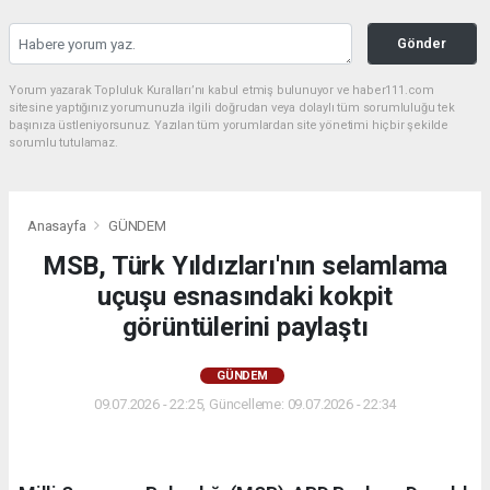
Gönder
Yorum yazarak Topluluk Kuralları’nı kabul etmiş bulunuyor ve haber111.com
sitesine yaptığınız yorumunuzla ilgili doğrudan veya dolaylı tüm sorumluluğu tek
başınıza üstleniyorsunuz. Yazılan tüm yorumlardan site yönetimi hiçbir şekilde
sorumlu tutulamaz.
Anasayfa
GÜNDEM
MSB, Türk Yıldızları'nın selamlama
uçuşu esnasındaki kokpit
görüntülerini paylaştı
GÜNDEM
09.07.2026 - 22:25, Güncelleme: 09.07.2026 - 22:34