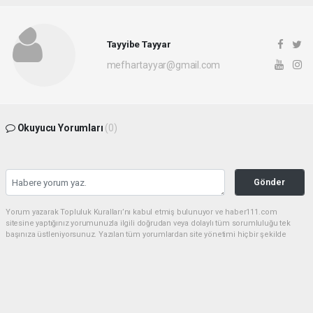
Tayyibe Tayyar
mefhartayyar@gmail.com
Okuyucu Yorumları
(0)
Gönder
Yorum yazarak Topluluk Kuralları’nı kabul etmiş bulunuyor ve haber111.com
sitesine yaptığınız yorumunuzla ilgili doğrudan veya dolaylı tüm sorumluluğu tek
başınıza üstleniyorsunuz. Yazılan tüm yorumlardan site yönetimi hiçbir şekilde
sorumlu tutulamaz.