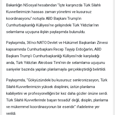
Bakanlığın NSosyal hesabından "İşte karşınızda Türk Silahlı
Kuvvetlerimizin hassas zaman yönetimi ve kusursuz
koordinasyonu" notuyla ABD Başkanı Trump'ın
Cumhurbaşkanlığı Külliyesi'ne gelişindeki Türk Yıldızları'nın
selamlama uçuşuna ilişkin paylaşımda bulunuldu.
Paylaşımda, 36'ncı NATO Devlet ve Hükümet Başkanları Zirvesi
kapsamında Cumhurbaşkanı Recep Tayyip Erdoğan'ın, ABD
Başkanı Trump'ı Cumhurbaşkanlığı Külliyesi'nde karşıladığı
anda, Türk Yıldızları Akrobasi Timi'nin de selamlama uçuşunu
saniyeler bazında yapılan planlamayla gerçekleştirdiği belirtildi.
Paylaşımda, "Gökyüzündeki bu kusursuz senkronizasyon, Türk
Silahlı Kuvvetlerimizin yüksek disiplinini, üstün planlama
kabiliyetini ve profesyonelliğini bir kez daha gözler önüne serdi.
Türk Silahlı Kuvvetlerinde başarı tesadüf değil, disiplin, planlama
ve mükemmel koordinasyonun bir eseridir." ifadelerine yer
verildi.