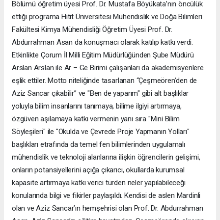
Bölümü öğretim üyesi Prof. Dr. Mustafa Böyükata’nın öncülük
ettiği programa Hitit Üniversitesi Mühendislik ve Doğa Bilimleri
Fakültesi Kimya Mühendisliği Öğretim Üyesi Prof. Dr.
Abdurrahman Asan da konuşmacı olarak katılıp katkı verdi.
Etkinlikte Çorum İl Milli Eğitim Müdürlüğünden Şube Müdürü
Arslan Arslan ile Ar – Ge Birimi çalışanları da akademisyenlere
eşlik ettiler. Motto niteliğinde tasarlanan “Çeşmeören’den de
Aziz Sancar çıkabilir” ve "Ben de yaparım" gibi alt başlıklar
yoluyla bilim insanlarını tanımaya, bilime ilgiyi artırmaya,
özgüven aşılamaya katkı vermenin yanı sıra "Mini Bilim
Söyleşileri" ile "Okulda ve Çevrede Proje Yapmanın Yolları"
başlıkları etrafında da temel fen bilimlerinden uygulamalı
mühendislik ve teknoloji alanlarına ilişkin öğrencilerin gelişimi,
onların potansiyellerini açığa çıkarıcı, okullarda kurumsal
kapasite artırmaya katkı verici türden neler yapılabileceği
konularında bilgi ve fikirler paylaşıldı. Kendisi de aslen Mardinli
olan ve Aziz Sancar’ın hemşehrisi olan Prof. Dr. Abdurrahman