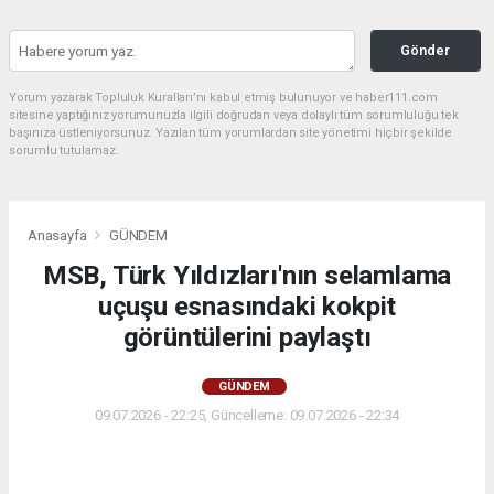
Gönder
Yorum yazarak Topluluk Kuralları’nı kabul etmiş bulunuyor ve haber111.com
sitesine yaptığınız yorumunuzla ilgili doğrudan veya dolaylı tüm sorumluluğu tek
başınıza üstleniyorsunuz. Yazılan tüm yorumlardan site yönetimi hiçbir şekilde
sorumlu tutulamaz.
Anasayfa
GÜNDEM
MSB, Türk Yıldızları'nın selamlama
uçuşu esnasındaki kokpit
görüntülerini paylaştı
GÜNDEM
09.07.2026 - 22:25, Güncelleme: 09.07.2026 - 22:34