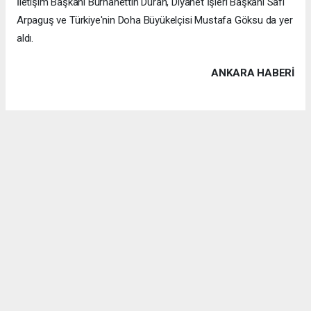
İletişim Başkanı Burhanettin Duran, Diyanet İşleri Başkanı Safi
Arpaguş ve Türkiye'nin Doha Büyükelçisi Mustafa Göksu da yer
aldı.
ANKARA HABERİ
Anadolu Ajansı (AA), İhlas Haber Ajansı (İHA), Demirören
Haber Ajansı (DHA) ve diğer ajanslar tarafından eklenen tüm
haberler, sitemizin editörlerinin müdahalesi olmadan ajans
kanallarından çekilmektedir. Bu haberlerde yer alan hukuki
muhataplar haberi geçen ajanslar olup sitemizin hiç bir
editörü sorumlu tutulamaz...