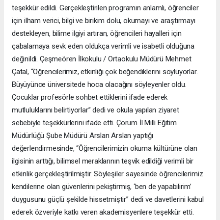
teşekkür edildi. Gerçekleştirilen programın anlamlı, öğrenciler
için ilham verici, bilgi ve birikim dolu, okumayı ve araştırmayı
destekleyen, bilime ilgiyi artıran, öğrencileri hayalleri için
çabalamaya sevk eden oldukça verimli ve isabetli olduğuna
değinildi. Çeşmeören İlkokulu / Ortaokulu Müdürü Mehmet
Çatal, “Öğrencilerimiz, etkinliği çok beğendiklerini söylüyorlar.
Büyüyünce üniversitede hoca olacağını söyleyenler oldu.
Çocuklar profesörle sohbet ettiklerini ifade ederek
mutluluklarını belirtiyorlar” dedi ve okula yapılan ziyaret
sebebiyle teşekkürlerini ifade etti. Çorum İl Milli Eğitim
Müdürlüğü Şube Müdürü Arslan Arslan yaptığı
değerlendirmesinde, “Öğrencilerimizin okuma kültürüne olan
ilgisinin arttığı, bilimsel meraklarının teşvik edildiği verimli bir
etkinlik gerçekleştirilmiştir. Söyleşiler sayesinde öğrencilerimiz
kendilerine olan güvenlerini pekiştirmiş, ‘ben de yapabilirim’
duygusunu güçlü şekilde hissetmiştir” dedi ve davetlerini kabul
ederek özveriyle katkı veren akademisyenlere teşekkür etti.