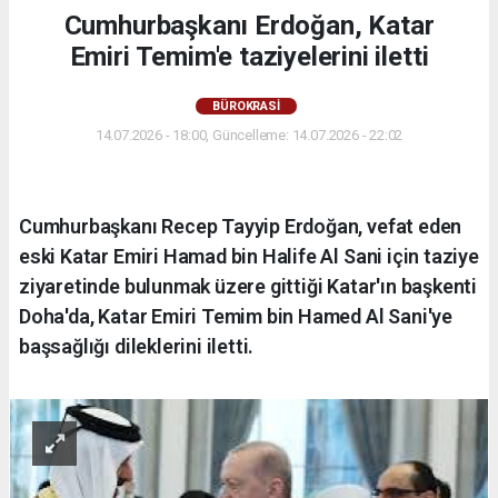
Cumhurbaşkanı Erdoğan, Katar
Emiri Temim'e taziyelerini iletti
BÜROKRASİ
14.07.2026 - 18:00, Güncelleme: 14.07.2026 - 22:02
Cumhurbaşkanı Recep Tayyip Erdoğan, vefat eden
eski Katar Emiri Hamad bin Halife Al Sani için taziye
ziyaretinde bulunmak üzere gittiği Katar'ın başkenti
Doha'da, Katar Emiri Temim bin Hamed Al Sani'ye
başsağlığı dileklerini iletti.