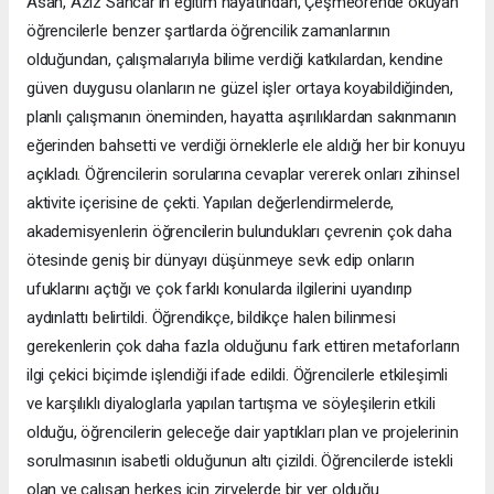
Asan, Aziz Sancar’ın eğitim hayatından, Çeşmeörende okuyan
öğrencilerle benzer şartlarda öğrencilik zamanlarının
olduğundan, çalışmalarıyla bilime verdiği katkılardan, kendine
güven duygusu olanların ne güzel işler ortaya koyabildiğinden,
planlı çalışmanın öneminden, hayatta aşırılıklardan sakınmanın
eğerinden bahsetti ve verdiği örneklerle ele aldığı her bir konuyu
açıkladı. Öğrencilerin sorularına cevaplar vererek onları zihinsel
aktivite içerisine de çekti. Yapılan değerlendirmelerde,
akademisyenlerin öğrencilerin bulundukları çevrenin çok daha
ötesinde geniş bir dünyayı düşünmeye sevk edip onların
ufuklarını açtığı ve çok farklı konularda ilgilerini uyandırıp
aydınlattı belirtildi. Öğrendikçe, bildikçe halen bilinmesi
gerekenlerin çok daha fazla olduğunu fark ettiren metaforların
ilgi çekici biçimde işlendiği ifade edildi. Öğrencilerle etkileşimli
ve karşılıklı diyaloglarla yapılan tartışma ve söyleşilerin etkili
olduğu, öğrencilerin geleceğe dair yaptıkları plan ve projelerinin
sorulmasının isabetli olduğunun altı çizildi. Öğrencilerde istekli
olan ve çalışan herkes için zirvelerde bir yer olduğu