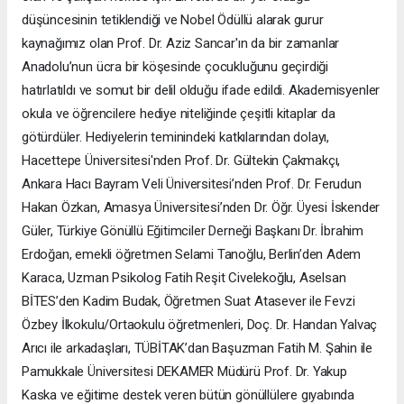
düşüncesinin tetiklendiği ve Nobel Ödüllü alarak gurur
kaynağımız olan Prof. Dr. Aziz Sancar'ın da bir zamanlar
Anadolu’nun ücra bir köşesinde çocukluğunu geçirdiği
hatırlatıldı ve somut bir delil olduğu ifade edildi. Akademisyenler
okula ve öğrencilere hediye niteliğinde çeşitli kitaplar da
götürdüler. Hediyelerin teminindeki katkılarından dolayı,
Hacettepe Üniversitesi'nden Prof. Dr. Gültekin Çakmakçı,
Ankara Hacı Bayram Veli Üniversitesi’nden Prof. Dr. Ferudun
Hakan Özkan, Amasya Üniversitesi’nden Dr. Öğr. Üyesi İskender
Güler, Türkiye Gönüllü Eğitimciler Derneği Başkanı Dr. İbrahim
Erdoğan, emekli öğretmen Selami Tanoğlu, Berlin’den Adem
Karaca, Uzman Psikolog Fatih Reşit Civelekoğlu, Aselsan
BİTES’den Kadim Budak, Öğretmen Suat Atasever ile Fevzi
Özbey İlkokulu/Ortaokulu öğretmenleri, Doç. Dr. Handan Yalvaç
Arıcı ile arkadaşları, TÜBİTAK’dan Başuzman Fatih M. Şahin ile
Pamukkale Üniversitesi DEKAMER Müdürü Prof. Dr. Yakup
Kaska ve eğitime destek veren bütün gönüllülere gıyabında