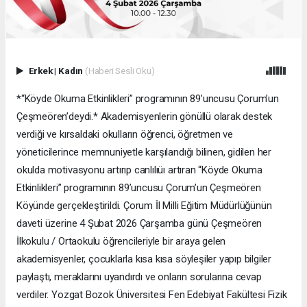
Erkek
|
Kadın
(Haberi Sesli Oku)
*“Köyde Okuma Etkinlikleri” programının 89’uncusu Çorum’un
Çeşmeören’deydi.* Akademisyenlerin gönüllü olarak destek
verdiği ve kırsaldaki okulların öğrenci, öğretmen ve
yöneticilerince memnuniyetle karşılandığı bilinen, gidilen her
okulda motivasyonu artırıp canlılıüı artıran “Köyde Okuma
Etkinlikleri” programının 89’uncusu Çorum’un Çeşmeören
Köyünde gerçekleştirildi. Çorum İl Milli Eğitim Müdürlüğünün
daveti üzerine 4 Şubat 2026 Çarşamba günü Çeşmeören
İlkokulu / Ortaokulu öğrencileriyle bir araya gelen
akademisyenler, çocuklarla kısa kısa söyleşiler yapıp bilgiler
paylaştı, meraklarını uyandırdı ve onların sorularına cevap
verdiler. Yozgat Bozok Üniversitesi Fen Edebiyat Fakültesi Fizik