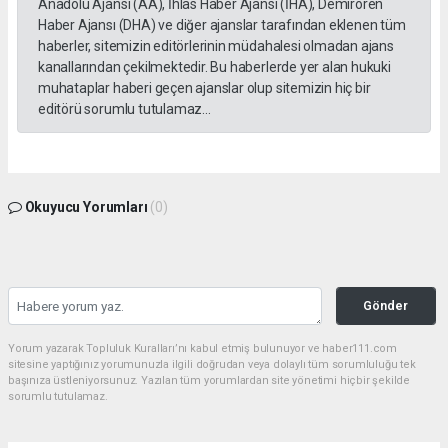
Anadolu Ajansı (AA), İhlas Haber Ajansı (İHA), Demirören
Haber Ajansı (DHA) ve diğer ajanslar tarafından eklenen tüm
haberler, sitemizin editörlerinin müdahalesi olmadan ajans
kanallarından çekilmektedir. Bu haberlerde yer alan hukuki
muhataplar haberi geçen ajanslar olup sitemizin hiç bir
editörü sorumlu tutulamaz...
Okuyucu Yorumları
(0)
Gönder
Yorum yazarak Topluluk Kuralları’nı kabul etmiş bulunuyor ve haber111.com
sitesine yaptığınız yorumunuzla ilgili doğrudan veya dolaylı tüm sorumluluğu tek
başınıza üstleniyorsunuz. Yazılan tüm yorumlardan site yönetimi hiçbir şekilde
sorumlu tutulamaz.