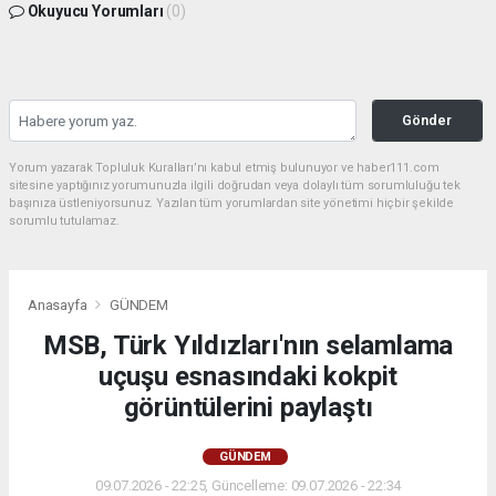
Okuyucu Yorumları
(0)
Gönder
Yorum yazarak Topluluk Kuralları’nı kabul etmiş bulunuyor ve haber111.com
sitesine yaptığınız yorumunuzla ilgili doğrudan veya dolaylı tüm sorumluluğu tek
başınıza üstleniyorsunuz. Yazılan tüm yorumlardan site yönetimi hiçbir şekilde
sorumlu tutulamaz.
Anasayfa
GÜNDEM
MSB, Türk Yıldızları'nın selamlama
uçuşu esnasındaki kokpit
görüntülerini paylaştı
GÜNDEM
09.07.2026 - 22:25, Güncelleme: 09.07.2026 - 22:34