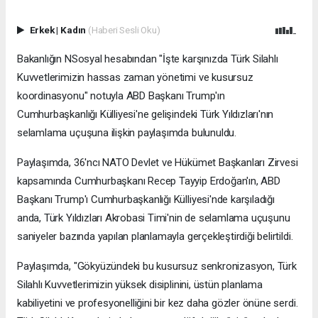
Erkek
|
Kadın
(Haberi Sesli Oku)
Bakanlığın NSosyal hesabından "İşte karşınızda Türk Silahlı
Kuvvetlerimizin hassas zaman yönetimi ve kusursuz
koordinasyonu" notuyla ABD Başkanı Trump'ın
Cumhurbaşkanlığı Külliyesi'ne gelişindeki Türk Yıldızları'nın
selamlama uçuşuna ilişkin paylaşımda bulunuldu.
Paylaşımda, 36'ncı NATO Devlet ve Hükümet Başkanları Zirvesi
kapsamında Cumhurbaşkanı Recep Tayyip Erdoğan'ın, ABD
Başkanı Trump'ı Cumhurbaşkanlığı Külliyesi'nde karşıladığı
anda, Türk Yıldızları Akrobasi Timi'nin de selamlama uçuşunu
saniyeler bazında yapılan planlamayla gerçekleştirdiği belirtildi.
Paylaşımda, "Gökyüzündeki bu kusursuz senkronizasyon, Türk
Silahlı Kuvvetlerimizin yüksek disiplinini, üstün planlama
kabiliyetini ve profesyonelliğini bir kez daha gözler önüne serdi.