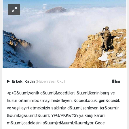
Erkek
|
Kadın
(Haberi Sesli Oku)
<p>G&uuml;venlik g&uuml;&ccedil;leri, &uuml;lkenin barış ve huzur ortamını bozmayı hedefleyen, &ccedil;ocuk, gen&ccedil; ve yaşlı ayırt etmeksizin saldırılar d&uuml;zenleyen ter&ouml;r &ouml;rg&uuml;t&uuml; YPG/PKK&#39;ya karşı kararlı m&uuml;cadelesini s&uuml;rd&uuml;r&uuml;yor. Gece g&uuml;nd&uuml;z YPG/PKK&#39;lı ter&ouml;ristlerin peşini bırakmayan ve haftalarca arazide kalan g&uuml;venlik g&uuml;&ccedil;leri, sonbaharda kış &uuml;slenmesine hazırlanan &ouml;rg&uuml;te y&ouml;nelik yoğun operasyonlar ger&ccedil;ekleştirdi.</p> <p>Kış ve yaz aylarında kırsalı YPG/PKK&#39;ya adeta dar eden g&uuml;venlik g&uuml;&ccedil;leri, eyl&uuml;l, ekim ve kasım aylarında da kararlılıkla y&uuml;r&uuml;t&uuml;len operasyonlarla ter&ouml;ristlere ağır darbe indirdi.</p> <p>AA muhabirinin derlediği bilgilere g&ouml;re, 1 Eyl&uuml;l-30 Kasım arasındaki 3 aylık sonbahar d&ouml;neminde ter&ouml;r &ouml;rg&uuml;t&uuml; YPG/PKK saldırılarında 11 g&uuml;venlik g&ouml;revlisi ile 3 iş&ccedil;i şehit d&uuml;şt&uuml;.</p> <h3>3 ayda 382 ter&ouml;rist etkisiz hale getirildi</h3> <p>G&uuml;venlik g&uuml;&ccedil;leri, &uuml;lkenin barış ve huzurunu bozmaya y&ouml;nelik hain saldırılar d&uuml;zenleyen ter&ouml;r &ouml;rg&uuml;t&uuml; YPG/PKK&#39;ya yurt i&ccedil;i ve dışında hava ve kara operasyonlarıyla karşılık verdi. Sonbaharda yurt i&ccedil;i ve dışındaki operasyonlarda aralarında s&ouml;zde sorumluların da bulunduğu 382 ter&ouml;rist etkisiz hale getirildi.</p> <p>Ter&ouml;r &ouml;rg&uuml;t&uuml; YPG/PKK ve &ouml;rg&uuml;t&uuml;n gen&ccedil;lik yapılanmasına y&ouml;nelik pek &ccedil;ok ilde aynı d&ouml;nemde ger&ccedil;ekleştirilen operasyonlarda g&ouml;zaltına alınan &ccedil;ok sayıda zanlıdan 165&#39;i tutuklandı.</p> <h3>Yurt genelinde b&uuml;y&uuml;k &ccedil;aplı operasyonlar y&uuml;r&uuml;t&uuml;ld&uuml;</h3> <p>İ&ccedil;işleri Bakanlığı, ter&ouml;r &ouml;rg&uuml;t&uuml;ne y&ouml;nelik Mardin&#39;de 1 Eyl&uuml;l&#39;de &quot;Yıldırım-8 Savur Operasyonu&quot;, Bing&ouml;l, Diyarbakır ve Muş&#39;ta 3 Eyl&uuml;l&#39;de &quot;Yıldırım-9 Şenyayla Operasyonu&quot;, Van&#39;da 8 Eyl&uuml;l&#39;de &quot;Yıldırım-10 Norduz Operasyonu&quot;, Siirt&#39;te 11 Eyl&uuml;l&#39;de &quot;Yıldırım-11 Herekol Operasyonu&quot;, Bitlis&#39;te 18 Eyl&uuml;l&#39;de ise Yıldırım-12 Beşkaynak Operasyonu&quot; başlattı.</p> <p>Ekim ayında ise Bitlis&#39;te &quot;Şehit Jandarma Er Şevket Kesip 2020-51 Operasyonu&quot;, Van&#39;da &quot;Yıldırım-10 Operasyonu&quot;, Batman ve Diyarbakır&#39;da 1451 personelin katılımıyla &quot;Yıldırım-14 Zori Operasyonu&quot;, İskenderun ve Amanoslar&#39;da &quot;Yıldırım-5 Amanoslar Operasyonu&quot;, Hakkari&#39;de &quot;Yıldırım-2 Cilo Operasyonu&quot; y&uuml;r&uuml;t&uuml;ld&uuml;.</p> <p>Jandarma ve g&uuml;venlik korucularının katılımıyla d&uuml;zenlenen operasyonlarda ter&ouml;ristlere ait &ccedil;ok sayıda sığınak ve barınak imha edildi.</p> <h3>&quot;Kırmızı&quot; ve &quot;turuncu&quot; kategoride aranan ter&ouml;rist etkisiz hale getirildi</h3> <p>Sonbaharda yurt genelinde y&uuml;r&uuml;t&uuml;len operasyonlarda ter&ouml;r &ouml;rg&uuml;t&uuml; PKK&#39;nın bir&ccedil;ok s&ouml;zde sorumlusu da etkisiz hale getirildi.</p> <p>Bitlis&#39;te 6 Eyl&uuml;l&#39;de yapılan operasyonda etkisiz hale getirilen 6 ter&ouml;ristten birinin PKK&#39;nın, Ter&ouml;rden Arananlar Listesi&#39;nde &quot;turuncu&quot; kategoride yer alan s&ouml;zde YJA Star sorumlusu &quot;Rohani Dersim&quot; kod adlı &Ouml;zlem Atsak olduğu belirlendi.</p> <p>Yıldırım-10 Nordoz Operasyonu kapsamında, Van&#39;ın &Ccedil;atak il&ccedil;esi Andi&ccedil;en Mahallesi kırsalında 11 Eyl&uuml;l&#39;de ter&ouml;ristlere y&ouml;nelik hava destekli operasyonda etkisiz hale getirilen 3 ter&ouml;ristten birinin &quot;kırmızı&quot; kategoride aranan ve &ouml;rg&uuml;t&uuml;n s&ouml;zde Botan saha sorumlusu olan &quot;Agit Civyan&quot; kod adlı Vahiyettin Karay olduğu tespit edildi.</p> <p>Bu ter&ouml;ristin, 2007&#39;de 12 askerin şehit olduğu Hakkari Dağlıca saldırısının planlayıcı ve uygulayıcılarından olduğu, 22 Ağustos 2008&#39;de Y&uuml;ksekova Havre Tepe&#39;deki askeri birliğe sızma eylemini ger&ccedil;ekleştiren grup i&ccedil;erisinde bulunduğu, 19 Ağustos 2008&#39;de Hakkari Y&uuml;ksekova Karlı k&ouml;y&uuml;nde askeri konvoyun ge&ccedil;işi esnasında el yapımı patlayıcının infilak ettirilmesi ve 12 Temmuz 2008&#39;de Y&uuml;ksekova Verag&ouml;z b&ouml;lgesinde askeri malzeme taşıyan kamyonların yakılması talimatını verdiği belirlendi.</p> <h3>Şehit ve sivillerin kanı yerde kalmadı</h3> <p>İ&ccedil;işleri Bakanı S&uuml;leyman Soylu, 13 Eyl&uuml;l&#39;de Hakkari&#39;nin Y&uuml;ksekova kırsalında &quot;turuncu&quot; kategoride aranan &quot;Velat&quot; kod adlı ter&ouml;rist Eyy&uuml;p Alper ile &ouml;rg&uuml;tte sabotajcı olarak faaliyet g&ouml;steren &quot;Nidal&quot; kod adlı Ahmet Akman&#39;ın &ouml;l&uuml; ele ge&ccedil;irildiğini bildirdi.</p> <p>Ter&ouml;r &ouml;rg&uuml;t&uuml;n&uuml;n s&ouml;zde Esendere b&ouml;lge sorumlusu olan ter&ouml;rist Alper&#39;in, 2014&#39;te Y&uuml;ksekova&#39;da Cengiz Topel Caddesi&#39;nde bir otelin &ouml;n&uuml;ndeki 3 askeri personelin şehit edildiği silahlı saldırı, 2017&#39;de AK Parti Esendere Belde Başkanı Tayfun Ayhan&#39;ın ağabeyi Murat Ayhan&#39;ın hayatını kaybettiği silahlı saldırı ile daha bir&ccedil;ok kanlı eylemin faili olduğu tespit edildi.</p> <p>Etkisiz hale getirilen diğer ter&ouml;rist Akman&#39;ın ise &ouml;rg&uuml;tte sabotajcı olarak faaliyet g&ouml;sterdiği, 2018&#39;de Y&uuml;ksekova &Ccedil;obanpınar k&ouml;y&uuml; yolunda polis &ouml;zel harekata ait zırhlı ara&ccedil; ge&ccedil;erken d&uuml;zenlenen ve 1 &ouml;zel harekat polisinin şehit d&uuml;şt&uuml;ğ&uuml;, 10 &ouml;zel harekat polisinin yaralandığı bombalı saldırının failleri arasında olduğu belirlendi.</p> <p>Ter&ouml;r &ouml;rg&uuml;t&uuml; PKK&#39;nın sabotajcısı olan ve turuncu kategoride aranan &quot;Baver-&Ccedil;ektar&quot; kod adlı ter&ouml;rist, Erzincan polisinin koordinesinde eyl&uuml;l ayında Amasya&#39;da d&uuml;zenlenen operasyonda, &uuml;zerindeki el bombası ile intihar eylemi yapmak isterken etkisiz hale getirilip yakalandı. Ter&ouml;rist, &ccedil;ıkarıldığı mahkemece tutuklandı.</p> <h3>&quot;Kırmızı&quot; b&uuml;ltenle aranan ter&ouml;rist etkisiz hale getirildi</h3> <p>Diyarbakır&#39;ın Lice il&ccedil;esinde 3 Ekim&#39;de d&uuml;zenlenen hava destekli operasyonda etkisiz hale getirilen PKK&#39;lı ter&ouml;ristin &quot;kırmızı&quot; kategorideki &quot;Doktor Amara&quot; kod isimli M&uuml;zeyyen Aydınlı olduğu belirlendi.</p> <p>Milli İstihbarat Teşkilatı (MİT) ve T&uuml;rk Silahlı Kuvvetlerinin (TSK) Irak&#39;ın kuzeyinde 6 Ekim&#39;de yaptığı operasyonda, işlediği su&ccedil;lar nedeniyle Interpol tarafından uluslararası d&uuml;zeyde &quot;kırmızı b&uuml;lten&quot;le aranan, PKK&#39;nın s&ouml;zde &ouml;zel g&uuml;&ccedil; birimi sorumlusu &quot;Jir&quot; kod isimli Mazlum Demir etkisiz hale getirildi.</p> <p>Hatay&#39;ın D&ouml;rtyol il&ccedil;esinde 18 Ekim&#39;de d&uuml;zenlenen &quot;Yıldırım-5 Amanoslar Operasyonu&quot; kapsamında etkisizleştirilen bir ter&ouml;ristin, 2016-2017 yıllarında &ouml;rg&uuml;t&uuml;n s&ouml;zde Amanoslar Saha D&ouml;rtyol-İslahiye grup sorumlusu ve saha y&uuml;r&uuml;tme &uuml;yesi olduğu, &ouml;rg&uuml;t&uuml;n dağ kadrosunda 23 yıldır faaliyet y&uuml;r&uuml;ten ve 3 milyon liraya kadar &ouml;d&uuml;lle aranan &quot;mavi&quot; kategorideki &quot;Dilşer&quot; kod adlı H&uuml;seyin Acar olduğu a&ccedil;ıklandı.</p> <p>Bu ter&ouml;ristin de aralarında bulunduğu bazı ter&ouml;ristlerin 28 Eyl&uuml;l ile 10 Ekim tarihlerinde ayrı ayrı gruplar halinde Suriye&#39;nin M&uuml;nbi&ccedil; b&ouml;lgesinden paramotor ile havalanıp ter&ouml;r faaliyetlerine katılmak i&ccedil;in T&uuml;rkiye tarafına ge&ccedil;tiği belirlendi.</p> <h3>Firari milletvekilinin ter&ouml;rist oğlu da yakayı ele verdi</h3> <p>Hatay Amanoslar&#39;da 19 Ekim&#39;de g&uuml;venlik korucularının desteğiyle ger&ccedil;ekleştirilen operasyonda bir ter&ouml;rist &ouml;ld&uuml;r&uuml;ld&uuml;, bir ter&ouml;rist de sağ yakalandı. Sağ yakalanan ter&ouml;ristin, halen yurt dışında ka&ccedil;ak olan eski BDP Genel Başkanı, 24. D&ouml;nem HDP Muş Milletvekili Demir &Ccedil;elik&#39;in &quot;gri&quot; kategoride aranan oğlu &quot;Savaş&quot; kod adlı Yoldaş Selim &Ccedil;elik olduğu a&ccedil;ıklandı.</p> <p>Şırnak&#39;ın Silopi il&ccedil;esi Cudi Dağı kırsalında 7 Ekim&#39;de &quot;Yıldırım-1 Operasyonu&quot; kapsamında İl Jandarma Komutanlığı ve MİT&#39;in m&uuml;şterek d&uuml;zenlediği hava destekli operasyonda etkisiz hale getirilen 2 ter&ouml;ristten birinin, &ouml;rg&uuml;t&uuml;n s&ouml;zde Botan eyaleti Cudi cephesi Derebaşı-K&ouml;sreli takım sorumlusu &quot;Baran Kı&ccedil;i&quot; kod adlı Ahmet &Ccedil;ağdavul olduğu tespit edildi.</p> <p>MİT Başkanlığı, Cizre &Ccedil;evik Kuvvet Şube M&uuml;d&uuml;rl&uuml;ğ&uuml;ne y&ouml;nelik 26 Ağustos 2016&#39;da ger&ccedil;ekleştirilen ve 13 polis memurunun şehit d&uuml;şt&uuml;ğ&uuml; ter&ouml;r saldırısının planlayıcısı &quot;Demhat Sperti&quot; kod adlı PKK&#39;lı ter&ouml;rist Mesut Taşkın&#39;ı 9 Kasım&#39;da yurt dışında d&uuml;zenlediği operasyonla etkisiz hale getirdi.</p> <p>&quot;Kırmızı&quot; kategoride aranan PKK&#39;nın s&ouml;zde Tunceli saha sorumlusu ter&ouml;rist İsmail S&uuml;rge&ccedil;, 12 Kasım&#39;da etkisiz hale getirildi.</p> <p>MİT&#39;in, Irak&#39;ın kuzeyinde d&uuml;zenlediği operasyonda &quot;gri&quot; kategoride aranan PKK&#39;nın s&ouml;zde Sincar g&uuml;mr&uuml;k sorumlusu Azad Heşet kod adlı İrfan Akcan, 17 Kasım&#39;da etkisiz hale getirildi. Ter&ouml;r &ouml;rg&uuml;t&uuml; PKK&#39;ya 2010&#39;da katılan Akcan&#39;ın, 2015&#39;te Silopi&#39;de &quot;&ccedil;ukur-barikat&quot; olaylarında jandarma, polis ve TSK personelinin şehit edildiği saldırılara katıldığı bildirildi.</p> <p>&quot;Gri&quot; kategoride yer alan ve ter&ouml;r &ouml;rg&uuml;t&uuml; PKK/KCK&#39;n