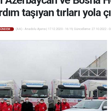
ın Azerbaycan ve Bosna H
rdım taşıyan tırları yola çı
(AA) - Anadolu Ajansı | 17.12.2020 - 16:19, Güncelleme: 27.10.2022 - 0
GÜNDEM