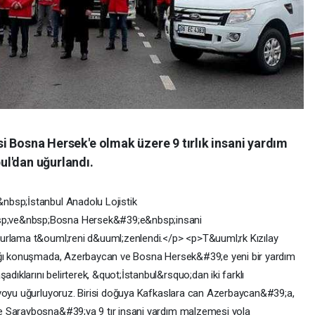
2'si Bosna Hersek'e olmak üzere 9 tırlık insani yardım
l'dan uğurlandı.
nbsp;İstanbul Anadolu Lojistik
p;ve&nbsp;Bosna Hersek&#39;e&nbsp;insani
urlama t&ouml;reni d&uuml;zenlendi.</p> <p>T&uuml;rk Kızılay
tığı konuşmada, Azerbaycan ve Bosna Hersek&#39;e yeni bir yardım
klarını belirterek, &quot;İstanbul&rsquo;dan iki farklı
nvoyu uğurluyoruz. Birisi doğuya Kafkaslara can Azerbaycan&#39;a,
e Saraybosna&#39;ya 9 tır insani yardım malzemesi yola