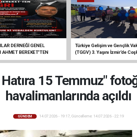
ILAR DERNEĞİ GENEL
Türkiye Gelişim ve Gençlik Vak
I AHMET BEREKET'TEN
(TGGV) 3. Yaşını İzmir’de Coş
Kutladı
 Hatıra 15 Temmuz" fotoğ
havalimanlarında açıldı
14.07.2026 - 19:17, Güncelleme: 14.07.2026 - 22:19
GÜNDEM