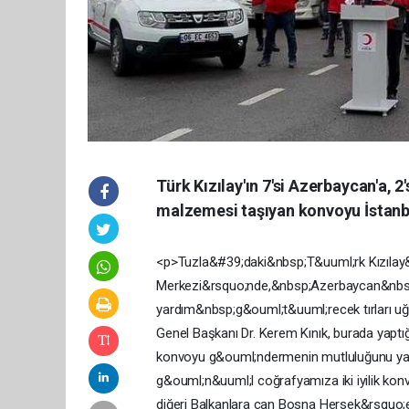
Türk Kızılay'ın 7'si Azerbaycan'a, 
malzemesi taşıyan konvoyu İstanbu
<p>Tuzla&#39;daki&nbsp;T&uuml;rk Kızılay&
Merkezi&rsquo;nde,&nbsp;Azerbaycan&nbs
yardım&nbsp;g&ouml;t&uuml;recek tırları uğ
Genel Başkanı Dr. Kerem Kınık, burada yap
konvoyu g&ouml;ndermenin mutluluğunu yaşadı
g&ouml;n&uuml;l coğrafyamıza iki iyilik ko
diğeri Balkanlara can Bosna Hersek&rsquo;