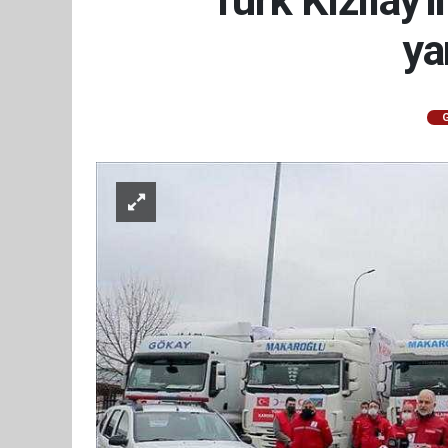
Türk Kızılay'
ya