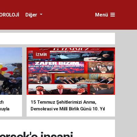
OROLOJİ
Diğer
Menü
İZMIR
fı
15 Temmuz Şehitlerimizi Anma,
kuyla
Demokrasi ve Millî Birlik Günü 10. Yıl
Programına Yoğun Katılım