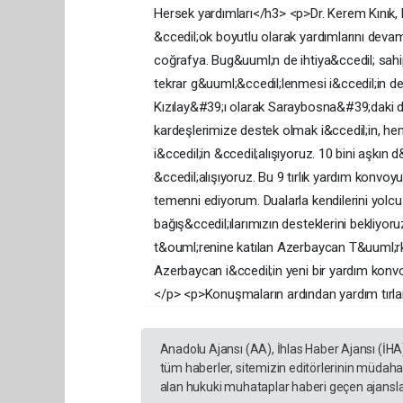
Hersek yardımları</h3> <p>Dr. Kerem Kınık
&ccedil;ok boyutlu olarak yardımlarını devam
coğrafya. Bug&uuml;n de ihtiya&ccedil; sahi
tekrar g&uuml;&ccedil;lenmesi i&ccedil;in de
Kızılay&#39;ı olarak Saraybosna&#39;daki d
kardeşlerimize destek olmak i&ccedil;in, he
i&ccedil;in &ccedil;alışıyoruz. 10 bini aşk
&ccedil;alışıyoruz. Bu 9 tırlık yardım ko
temenni ediyorum. Dualarla kendilerini yolcu
bağış&ccedil;ılarımızın desteklerini bekliyo
t&ouml;renine katılan Azerbaycan T&uuml;rk
Azerbaycan i&ccedil;in yeni bir yardım konvo
</p> <p>Konuşmaların ardından yardım tırlar
Anadolu Ajansı (AA), İhlas Haber Ajansı (İHA
tüm haberler, sitemizin editörlerinin müdaha
alan hukuki muhataplar haberi geçen ajanslar