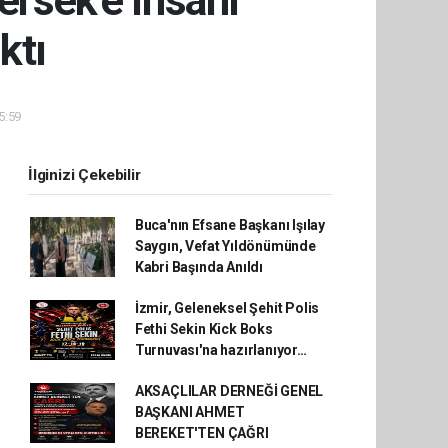
ersek'e insani
ktı
5:59
İlginizi Çekebilir
Buca'nın Efsane Başkanı Işılay
Saygın, Vefat Yıldönümünde
Kabri Başında Anıldı
İzmir, Geleneksel Şehit Polis
Fethi Sekin Kick Boks
Turnuvası'na hazırlanıyor…
AKSAÇLILAR DERNEĞİ GENEL
BAŞKANI AHMET
BEREKET'TEN ÇAĞRI