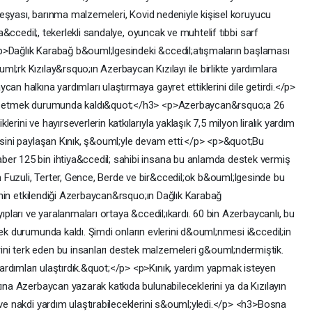
ev eşyası, barınma malzemeleri, Kovid nedeniyle kişisel koruyucu
la&ccedil;, tekerlekli sandalye, oyuncak ve muhtelif tıbbi sarf
p>Dağlık Karabağ b&ouml;lgesindeki &ccedil;atışmaların başlaması
l;rk Kızılay&rsquo;ın Azerbaycan Kızılayı ile birlikte yardımlara
an halkına yardımları ulaştırmaya gayret ettiklerini dile getirdi.</p>
erk etmek durumunda kaldı&quot;</h3> <p>Azerbaycan&rsquo;a 26
rini ve hayırseverlerin katkılarıyla yaklaşık 7,5 milyon liralık yardım
gisini paylaşan Kınık, ş&ouml;yle devam etti:</p> <p>&quot;Bu
ber 125 bin ihtiya&ccedil; sahibi insana bu anlamda destek vermiş
Fuzuli, Terter, Gence, Berde ve bir&ccedil;ok b&ouml;lgesinde bu
işinin etkilendiği Azerbaycan&rsquo;ın Dağlık Karabağ
yıpları ve yaralanmaları ortaya &ccedil;ıkardı. 60 bin Azerbaycanlı, bu
mek durumunda kaldı. Şimdi onların evlerini d&ouml;nmesi i&ccedil;in
ni terk eden bu insanları destek malzemeleri g&ouml;ndermiştik.
rdımları ulaştırdık.&quot;</p> <p>Kınık, yardım yapmak isteyen
tına Azerbaycan yazarak katkıda bulunabileceklerini ya da Kızılayın
 ve nakdi yardım ulaştırabileceklerini s&ouml;yledi.</p> <h3>Bosna