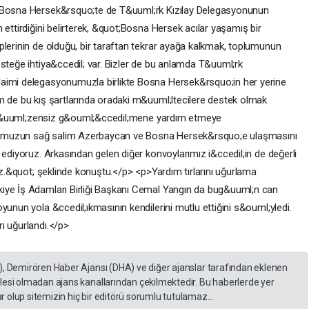
, Bosna Hersek&rsquo;te de T&uuml;rk Kızılay Delegasyonunun
 ettirdiğini belirterek, &quot;Bosna Hersek acılar yaşamış bir
plerinin de olduğu, bir taraftan tekrar ayağa kalkmak, toplumunun
steğe ihtiya&ccedil; var. Bizler de bu anlamda T&uuml;rk
aimi delegasyonumuzla birlikte Bosna Hersek&rsquo;in her yerine
m de bu kış şartlarında oradaki m&uuml;ltecilere destek olmak
ın d&uuml;zensiz g&ouml;&ccedil;mene yardım etmeye
nvoyumuzun sağ salim Azerbaycan ve Bosna Hersek&rsquo;e ulaşmasını
 ediyoruz. Arkasından gelen diğer konvoylarımız i&ccedil;in de değerli
ruz.&quot; şeklinde konuştu.</p> <p>Yardım tırlarını uğurlama
iye İş Adamları Birliği Başkanı Cemal Yangın da bug&uuml;n can
yunun yola &ccedil;ıkmasının kendilerini mutlu ettiğini s&ouml;yledi.
ı uğurlandı.</p>
), Demirören Haber Ajansı (DHA) ve diğer ajanslar tarafından eklenen
lesi olmadan ajans kanallarından çekilmektedir. Bu haberlerde yer
 olup sitemizin hiç bir editörü sorumlu tutulamaz...