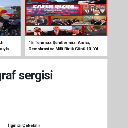
fı
15 Temmuz Şehitlerimizi Anma,
kuyla
Demokrasi ve Millî Birlik Günü 10. Yıl
Programına Yoğun Katılım
raf sergisi
İlginizi Çekebilir