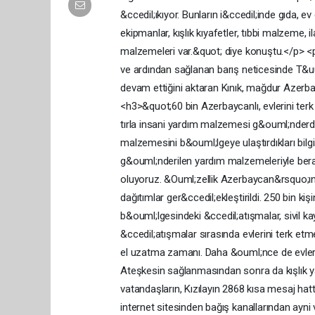
&ccedil;ıkıyor. Bunların i&ccedil;inde gıda, 
ekipmanlar, kışlık kıyafetler, tıbbi malzeme, i
malzemeleri var.&quot; diye konuştu.</p> <
ve ardından sağlanan barış neticesinde T&uum
devam ettiğini aktaran Kınık, mağdur Azerbayc
<h3>&quot;60 bin Azerbaycanlı, evlerini t
tırla insani yardım malzemesi g&ouml;nderdikle
malzemesini b&ouml;lgeye ulaştırdıkları bil
g&ouml;nderilen yardım malzemeleriyle bera
oluyoruz. &Ouml;zellik Azerbaycan&rsquo;ın 
dağıtımlar ger&ccedil;ekleştirildi. 250 bin k
b&ouml;lgesindeki &ccedil;atışmalar, sivil ka
&ccedil;atışmalar sırasında evlerini terk et
el uzatma zamanı. Daha &ouml;nce de evleri
Ateşkesin sağlanmasından sonra da kışlık ya
vatandaşların, Kızılayın 2868 kısa mesaj hat
internet sitesinden bağış kanallarından ayni