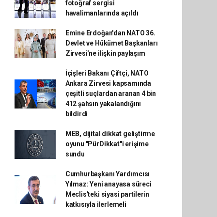
fotoğraf sergisi
havalimanlarında açıldı
Emine Erdoğan'dan NATO 36.
Devlet ve Hükümet Başkanları
Zirvesi'ne ilişkin paylaşım
İçişleri Bakanı Çiftçi, NATO
Ankara Zirvesi kapsamında
çeşitli suçlardan aranan 4 bin
412 şahsın yakalandığını
bildirdi
MEB, dijital dikkat geliştirme
oyunu "PürDikkat"i erişime
sundu
Cumhurbaşkanı Yardımcısı
Yılmaz: Yeni anayasa süreci
Meclis'teki siyasi partilerin
katkısıyla ilerlemeli