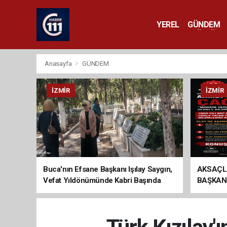
YEREL
GÜNDEM
YAŞAM
KÜLTÜR 
Anasayfa
GÜNDEM
İZMIR
İZMIR
Buca'nın Efsane Başkanı Işılay Saygın,
AKSAÇL
Vefat Yıldönümünde Kabri Başında
BAŞKAN
Anıldı
ÇAĞRI