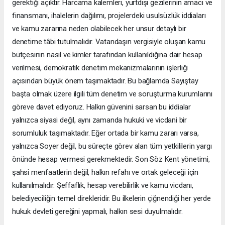
gerektiği açıktır. Harcama kalemleri, yurtdışı gezilerinin amacı ve
finansmanı, ihalelerin dağılımı, projelerdeki usulsüzlük iddiaları
ve kamu zararına neden olabilecek her unsur detaylı bir
denetime tâbi tutulmalıdır. Vatandaşın vergisiyle oluşan kamu
bütçesinin nasıl ve kimler tarafından kullanıldığına dair hesap
verilmesi, demokratik denetim mekanizmalarının işlerliği
açısından büyük önem taşımaktadır. Bu bağlamda Sayıştay
başta olmak üzere ilgili tüm denetim ve soruşturma kurumlarını
göreve davet ediyoruz. Halkın güvenini sarsan bu iddialar
yalnızca siyasi değil, aynı zamanda hukuki ve vicdani bir
sorumluluk taşımaktadır. Eğer ortada bir kamu zararı varsa,
yalnızca Soyer değil, bu süreçte görev alan tüm yetkililerin yargı
önünde hesap vermesi gerekmektedir. Son Söz Kent yönetimi,
şahsi menfaatlerin değil, halkın refahı ve ortak geleceği için
kullanılmalıdır. Şeffaflık, hesap verebilirlik ve kamu vicdanı,
belediyeciliğin temel direkleridir. Bu ilkelerin çiğnendiği her yerde
hukuk devleti gereğini yapmalı, halkın sesi duyulmalıdır.