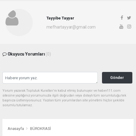
Tayyibe Tayyar
mefhartayyar@gmail.com
Okuyucu Yorumları
(0)
Gönder
Yorum yazarak Topluluk Kuralları’nı kabul etmiş bulunuyor ve haber111.com
sitesine yaptığınız yorumunuzla ilgili doğrudan veya dolaylı tüm sorumluluğu tek
başınıza üstleniyorsunuz. Yazılan tüm yorumlardan site yönetimi hiçbir şekilde
sorumlu tutulamaz.
Anasayfa
BÜROKRASİ