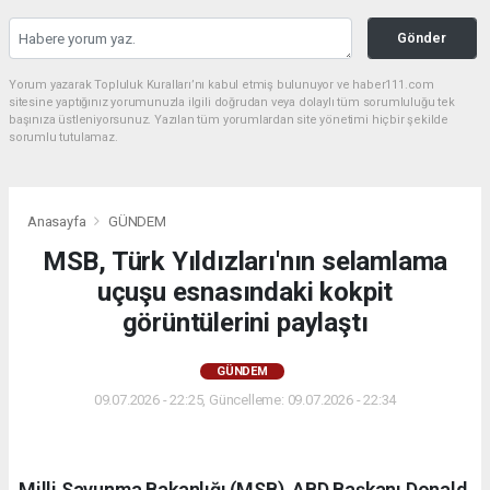
Gönder
Yorum yazarak Topluluk Kuralları’nı kabul etmiş bulunuyor ve haber111.com
sitesine yaptığınız yorumunuzla ilgili doğrudan veya dolaylı tüm sorumluluğu tek
başınıza üstleniyorsunuz. Yazılan tüm yorumlardan site yönetimi hiçbir şekilde
sorumlu tutulamaz.
Anasayfa
GÜNDEM
MSB, Türk Yıldızları'nın selamlama
uçuşu esnasındaki kokpit
görüntülerini paylaştı
GÜNDEM
09.07.2026 - 22:25, Güncelleme: 09.07.2026 - 22:34
Milli Savunma Bakanlığı (MSB), ABD Başkanı Donald