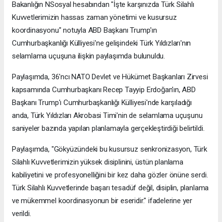
Bakanlığın NSosyal hesabından "İşte karşınızda Türk Silahlı
Kuvvetlerimizin hassas zaman yönetimi ve kusursuz
koordinasyonu" notuyla ABD Başkanı Trump'ın
Cumhurbaşkanlığı Külliyesi'ne gelişindeki Türk Yıldızları'nın
selamlama uçuşuna ilişkin paylaşımda bulunuldu.
Paylaşımda, 36'ncı NATO Devlet ve Hükümet Başkanları Zirvesi
kapsamında Cumhurbaşkanı Recep Tayyip Erdoğan'ın, ABD
Başkanı Trump'ı Cumhurbaşkanlığı Külliyesi'nde karşıladığı
anda, Türk Yıldızları Akrobasi Timi'nin de selamlama uçuşunu
saniyeler bazında yapılan planlamayla gerçekleştirdiği belirtildi.
Paylaşımda, "Gökyüzündeki bu kusursuz senkronizasyon, Türk
Silahlı Kuvvetlerimizin yüksek disiplinini, üstün planlama
kabiliyetini ve profesyonelliğini bir kez daha gözler önüne serdi.
Türk Silahlı Kuvvetlerinde başarı tesadüf değil, disiplin, planlama
ve mükemmel koordinasyonun bir eseridir." ifadelerine yer
verildi.