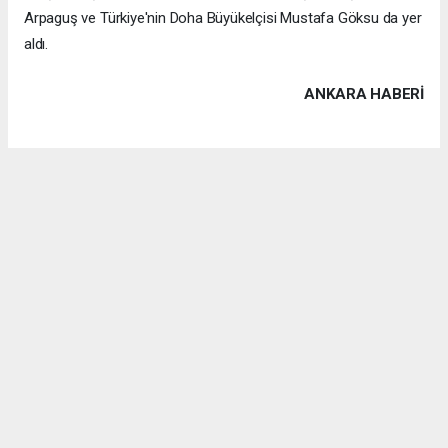
Arpaguş ve Türkiye'nin Doha Büyükelçisi Mustafa Göksu da yer
aldı.
ANKARA HABERİ
Anadolu Ajansı (AA), İhlas Haber Ajansı (İHA), Demirören
Haber Ajansı (DHA) ve diğer ajanslar tarafından eklenen tüm
haberler, sitemizin editörlerinin müdahalesi olmadan ajans
kanallarından çekilmektedir. Bu haberlerde yer alan hukuki
muhataplar haberi geçen ajanslar olup sitemizin hiç bir
editörü sorumlu tutulamaz...