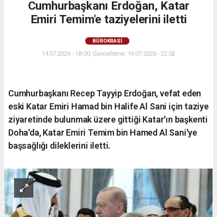
Cumhurbaşkanı Erdoğan, Katar
Emiri Temim'e taziyelerini iletti
BÜROKRASİ
14.07.2026 - 18:00, Güncelleme: 14.07.2026 - 22:02
Cumhurbaşkanı Recep Tayyip Erdoğan, vefat eden
eski Katar Emiri Hamad bin Halife Al Sani için taziye
ziyaretinde bulunmak üzere gittiği Katar'ın başkenti
Doha'da, Katar Emiri Temim bin Hamed Al Sani'ye
başsağlığı dileklerini iletti.