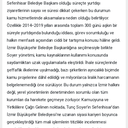
Seferihisar Belediye Başkanı olduğu süreçte yurtdışı
ziyaretlerinin sayısı ve süresi dikkat çekerken bu durumun
kamu hizmetlerinde aksamalara neden olduğu belirtiliyor.
Özellikle 2014–2019 yılları arasında toplam 300 günü aşkın bir
süreyle yurtdışında bulunduğu iddiası, görev sorumluluğu ve
halkın menfaati açısından ciddi bir tartışma konusu hâline geldi.
İzmir Büyükşehir Belediye Başkanlığına seçilmesiyle birlikte
Soyer yönetimi, kamu kaynaklarının kullanımı konusunda
saydamlıktan uzak uygulamalarla eleştirildi. İhale süreçlerinde
şeffaflık ilkelerine uyulmadığı, bazı şirketlerin ayrıcalıklı biçimde
kamu projelerine dâhil edildiği ve milyonlarca liralık harcamanın
belgelenemediği öne sürülüyor. Bu durum yalnızca İzmir halkını
değil, yerel yönetimlerin denetiminden sorumlu olan tüm
kurumları da harekete geçmeye zorluyor. Kamuoyuna ve
Yetkililere Çağrı Gelinen noktada, Tunç Soyer’in Seferihisar’dan
İzmir Büyükşehir Belediyesi’ne uzanan siyasi kariyeri boyunca
gerçekleştirdiği tüm mali işlemlerin titizlikle incelenmesi