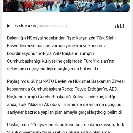
Erkek
|
Kadın
(Haberi Sesli Oku)
Bakanlığın NSosyal hesabından "İşte karşınızda Türk Silahlı
Kuvvetlerimizin hassas zaman yönetimi ve kusursuz
koordinasyonu" notuyla ABD Başkanı Trump'ın
Cumhurbaşkanlığı Külliyesi'ne gelişindeki Türk Yıldızları'nın
selamlama uçuşuna ilişkin paylaşımda bulunuldu.
Paylaşımda, 36'ncı NATO Devlet ve Hükümet Başkanları Zirvesi
kapsamında Cumhurbaşkanı Recep Tayyip Erdoğan'ın, ABD
Başkanı Trump'ı Cumhurbaşkanlığı Külliyesi'nde karşıladığı
anda, Türk Yıldızları Akrobasi Timi'nin de selamlama uçuşunu
saniyeler bazında yapılan planlamayla gerçekleştirdiği belirtildi.
Paylaşımda, "Gökyüzündeki bu kusursuz senkronizasyon, Türk
Silahlı Kuvvetlerimizin yüksek disiplinini, üstün planlama