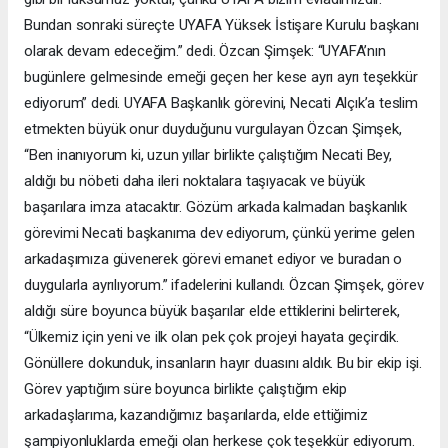
Bundan sonraki süreçte UYAFA Yüksek İstişare Kurulu başkanı
olarak devam edeceğim.” dedi. Özcan Şimşek: “UYAFA’nın
bugünlere gelmesinde emeği geçen her kese ayrı ayrı teşekkür
ediyorum” dedi. UYAFA Başkanlık görevini, Necati Alçık’a teslim
etmekten büyük onur duyduğunu vurgulayan Özcan Şimşek,
“Ben inanıyorum ki, uzun yıllar birlikte çalıştığım Necati Bey,
aldığı bu nöbeti daha ileri noktalara taşıyacak ve büyük
başarılara imza atacaktır. Gözüm arkada kalmadan başkanlık
görevimi Necati başkanıma dev ediyorum, çünkü yerime gelen
arkadaşımıza güvenerek görevi emanet ediyor ve buradan o
duygularla ayrılıyorum.” ifadelerini kullandı. Özcan Şimşek, görev
aldığı süre boyunca büyük başarılar elde ettiklerini belirterek,
“Ülkemiz için yeni ve ilk olan pek çok projeyi hayata geçirdik.
Gönüllere dokunduk, insanların hayır duasını aldık. Bu bir ekip işi.
Görev yaptığım süre boyunca birlikte çalıştığım ekip
arkadaşlarıma, kazandığımız başarılarda, elde ettiğimiz
şampiyonluklarda emeği olan herkese çok teşekkür ediyorum.