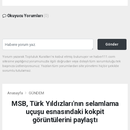
Okuyucu Yorumları
(0)
Gönder
Yorum yazarak Topluluk Kuralları’nı kabul etmiş bulunuyor ve haber111.com
sitesine yaptığınız yorumunuzla ilgili doğrudan veya dolaylı tüm sorumluluğu tek
başınıza üstleniyorsunuz. Yazılan tüm yorumlardan site yönetimi hiçbir şekilde
sorumlu tutulamaz.
Anasayfa
GÜNDEM
MSB, Türk Yıldızları'nın selamlama
uçuşu esnasındaki kokpit
görüntülerini paylaştı