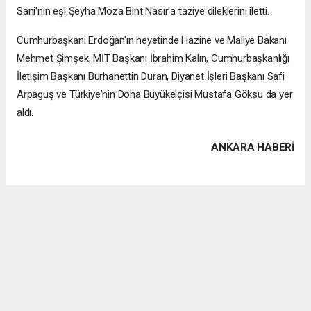
Sani'nin eşi Şeyha Moza Bint Nasır'a taziye dileklerini iletti.
Cumhurbaşkanı Erdoğan'ın heyetinde Hazine ve Maliye Bakanı
Mehmet Şimşek, MİT Başkanı İbrahim Kalın, Cumhurbaşkanlığı
İletişim Başkanı Burhanettin Duran, Diyanet İşleri Başkanı Safi
Arpaguş ve Türkiye'nin Doha Büyükelçisi Mustafa Göksu da yer
aldı.
ANKARA HABERİ
Anadolu Ajansı (AA), İhlas Haber Ajansı (İHA), Demirören
Haber Ajansı (DHA) ve diğer ajanslar tarafından eklenen tüm
haberler, sitemizin editörlerinin müdahalesi olmadan ajans
kanallarından çekilmektedir. Bu haberlerde yer alan hukuki