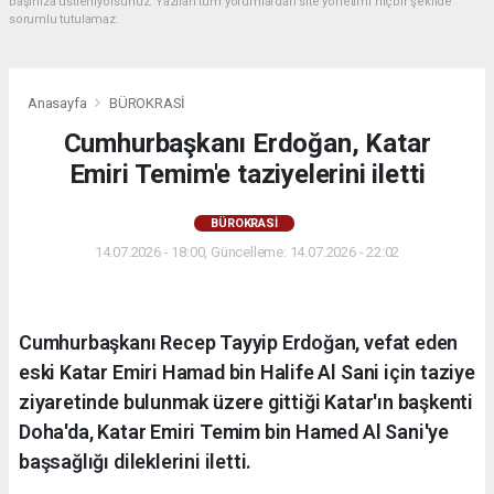
başınıza üstleniyorsunuz. Yazılan tüm yorumlardan site yönetimi hiçbir şekilde
sorumlu tutulamaz.
Anasayfa
BÜROKRASİ
Cumhurbaşkanı Erdoğan, Katar
Emiri Temim'e taziyelerini iletti
BÜROKRASİ
14.07.2026 - 18:00, Güncelleme: 14.07.2026 - 22:02
Cumhurbaşkanı Recep Tayyip Erdoğan, vefat eden
eski Katar Emiri Hamad bin Halife Al Sani için taziye
ziyaretinde bulunmak üzere gittiği Katar'ın başkenti
Doha'da, Katar Emiri Temim bin Hamed Al Sani'ye
başsağlığı dileklerini iletti.