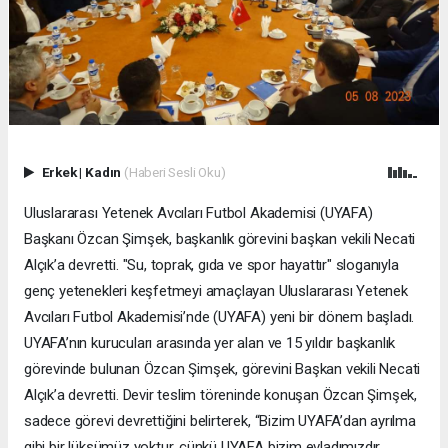
Erkek
|
Kadın
(Haberi Sesli Oku)
Uluslararası Yetenek Avcıları Futbol Akademisi (UYAFA)
Başkanı Özcan Şimşek, başkanlık görevini başkan vekili Necati
Alçık’a devretti. "Su, toprak, gıda ve spor hayattır" sloganıyla
genç yetenekleri keşfetmeyi amaçlayan Uluslararası Yetenek
Avcıları Futbol Akademisi’nde (UYAFA) yeni bir dönem başladı.
UYAFA’nın kurucuları arasında yer alan ve 15 yıldır başkanlık
görevinde bulunan Özcan Şimşek, görevini Başkan vekili Necati
Alçık’a devretti. Devir teslim töreninde konuşan Özcan Şimşek,
sadece görevi devrettiğini belirterek, “Bizim UYAFA’dan ayrılma
gibi bir lüksümüz yoktur, çünkü UYAFA bizim evladımızdır.