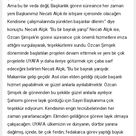
Ama bu bir veda değil, Başkanlık görevi süresince her zaman
yeni Başkanımız Necati Alçık ile istişare içerisinde olacağım.
Kendisine çalışmalarında yürekten başarılar dilerim.” diye
konuştu. Necati Alçık: “Bu bir bayrak yarışı” Necati Alçık ise,
Özcan Şimşek’in görevi süresince çok önemli hizmetlere imza
attığını vurgulayarak, teşekkürlerini sundu. Özcan Şimşek
döneminde başlatılan projeleri devam ettirmek ve yeni bir çok
projelerle UYAFA yı daha ileriye götürmek için çaba sarf
edeceğini belirten Necati Alçık, “Bu bir bayrak yarışıdır.
Makamlar gelip geçidir. Asıl olan elden geldiği ölçüde başarılı
hizmet yapabilmek ve güzel anılarla ayrılabilmektir. Özcan
Şimşek de görevinden bu şekilde güzel anılarla ayrılıyor.
Şahsımı göreve layık gördüğü için Sayın Başkanıma çok
teşekkür ediyorum. Kendisinin engin tecrübelerinden her
zaman yararlanacağım. Elimden geldiğince göreve layık olmaya
çalışacağım. UYAFA: ülkemizin ve dünyanın, dörtbir yanına
dağılmıș, içinde, bir çok ferdin, fedakarca görev yaptığı büyük