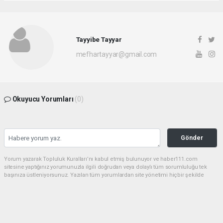
Tayyibe Tayyar
mefhartayyar@gmail.com
Okuyucu Yorumları
(0)
Gönder
Yorum yazarak Topluluk Kuralları’nı kabul etmiş bulunuyor ve haber111.com
sitesine yaptığınız yorumunuzla ilgili doğrudan veya dolaylı tüm sorumluluğu tek
başınıza üstleniyorsunuz. Yazılan tüm yorumlardan site yönetimi hiçbir şekilde
sorumlu tutulamaz.