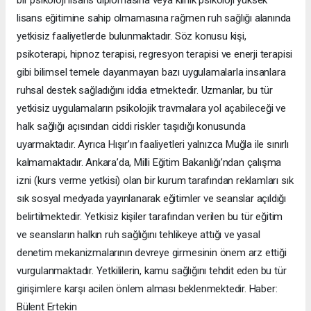
lisans eğitimine sahip olmamasına rağmen ruh sağlığı alanında
yetkisiz faaliyetlerde bulunmaktadır. Söz konusu kişi,
psikoterapi, hipnoz terapisi, regresyon terapisi ve enerji terapisi
gibi bilimsel temele dayanmayan bazı uygulamalarla insanlara
ruhsal destek sağladığını iddia etmektedir. Uzmanlar, bu tür
yetkisiz uygulamaların psikolojik travmalara yol açabileceği ve
halk sağlığı açısından ciddi riskler taşıdığı konusunda
uyarmaktadır. Ayrıca Hışır’ın faaliyetleri yalnızca Muğla ile sınırlı
kalmamaktadır. Ankara’da, Milli Eğitim Bakanlığı’ndan çalışma
izni (kurs verme yetkisi) olan bir kurum tarafından reklamları sık
sık sosyal medyada yayınlanarak eğitimler ve seanslar açıldığı
belirtilmektedir. Yetkisiz kişiler tarafından verilen bu tür eğitim
ve seansların halkın ruh sağlığını tehlikeye attığı ve yasal
denetim mekanizmalarının devreye girmesinin önem arz ettiği
vurgulanmaktadır. Yetkililerin, kamu sağlığını tehdit eden bu tür
girişimlere karşı acilen önlem alması beklenmektedir. Haber:
Bülent Ertekin