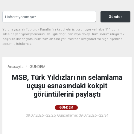
Gönder
Yorum yazarak Topluluk Kuralları’nı kabul etmiş bulunuyor ve haber111.com
sitesine yaptığınız yorumunuzla ilgili doğrudan veya dolaylı tüm sorumluluğu tek
başınıza üstleniyorsunuz. Yazılan tüm yorumlardan site yönetimi hiçbir şekilde
sorumlu tutulamaz.
Anasayfa
GÜNDEM
MSB, Türk Yıldızları'nın selamlama
uçuşu esnasındaki kokpit
görüntülerini paylaştı
GÜNDEM
09.07.2026 - 22:25, Güncelleme: 09.07.2026 - 22:34