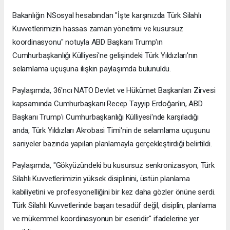
Bakanlığın NSosyal hesabından "İşte karşınızda Türk Silahlı
Kuvvetlerimizin hassas zaman yönetimi ve kusursuz
koordinasyonu" notuyla ABD Başkanı Trump'ın
Cumhurbaşkanlığı Külliyesi'ne gelişindeki Türk Yıldızları'nın
selamlama uçuşuna ilişkin paylaşımda bulunuldu.
Paylaşımda, 36'ncı NATO Devlet ve Hükümet Başkanları Zirvesi
kapsamında Cumhurbaşkanı Recep Tayyip Erdoğan'ın, ABD
Başkanı Trump'ı Cumhurbaşkanlığı Külliyesi'nde karşıladığı
anda, Türk Yıldızları Akrobasi Timi'nin de selamlama uçuşunu
saniyeler bazında yapılan planlamayla gerçekleştirdiği belirtildi.
Paylaşımda, "Gökyüzündeki bu kusursuz senkronizasyon, Türk
Silahlı Kuvvetlerimizin yüksek disiplinini, üstün planlama
kabiliyetini ve profesyonelliğini bir kez daha gözler önüne serdi.
Türk Silahlı Kuvvetlerinde başarı tesadüf değil, disiplin, planlama
ve mükemmel koordinasyonun bir eseridir." ifadelerine yer