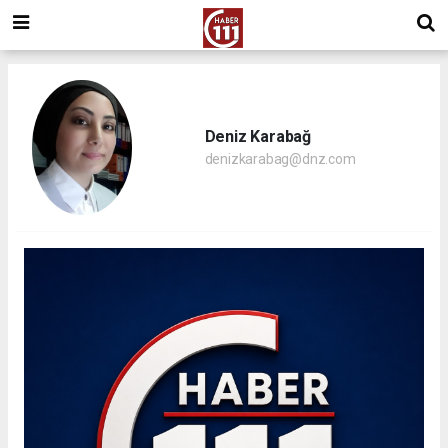
Deniz Karabağ
denizkarabag@dnz.com