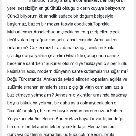
"mutluluk" fotoğraflarıyla donatılırken, ben başka bir
yere; sessizliğin en gürültülü olduğu o derin kuyuya bakıyorum.
Çünkü biliyorum ki; annelik sadece bir doğum belgesiyle
başlamaz, bazen bir mezar taşıyla ebedileşir. ​Toprakla
Mühürlenmiş Anneler ​Bugün çiçeklerin en güzeli, elleri çiçek
değil vatan toprağı kokan şehit annelerinindir. Ama sadece
onların mı? Gözlerimizi biraz daha uzağa, sınırların kanla
çizildiği coğrafyalara çevirelim. ​Filistin’de çocuğunun cansız
bedenine sarılırken "Şükürler olsun" diye fısıldayan o siper ruhlu
kadınların acısı, modern dünyanın sahte kutlamalarına sığar mı?
Doğu Türkistan’da, Arakan’da evladı elinden koparılan, açlıkla ve
zulümle sınanan annelerin sessiz çığlığı, vitrin camlarını tuzla
buz etmeye yetmez mi? Annesini o yıkıntılar arasında bırakmış
boynu bükük bir yetimin, bir daha asla dolmayacak olan o
"kucak" boşluğu, bizim en büyük vicdan borcumuzdur. ​Sabrın
Yeryüzündeki Adı: Benim Annem ​Bazı hayatlar vardır, bir değil
bin ömre bedel acıları tek bir yürekte taşır. Henüz ben bu
dünyaya gözlerimi açmadan, üç küçücük meleğini, bir iki