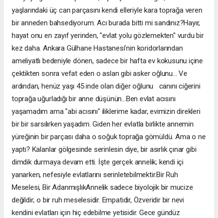
yaşlarındaki üç can parçasını kendi elleriyle kara toprağa veren
bir anneden bahsediyorum. Acı burada bitti mi sandınız? ​Hayır,
hayat onu en zayıf yerinden, "evlat yolu gözlemekten" vurdu bir
kez daha. Ankara Gülhane Hastanesi’nin koridorlarından
ameliyatlı bedeniyle dönen, sadece bir hafta ev kokusunu içine
çektikten sonra vefat eden o aslan gibi asker oğlunu... Ve
ardından, henüz yaşı 45 inde olan diğer oğlunu canını ciğerini
toprağa uğurladığı bir anne düşünün... ​Ben evlat acısını
yaşamadım ama "abi acısını" iliklerime kadar, evimizin direkleri
bir bir sarsılırken yaşadım. Giden her evlatla birlikte annemin
yüreğinin bir parçası daha o soğuk toprağa gömüldü. Ama o ne
yaptı? Kalanlar gölgesinde serinlesin diye, bir asırlık çınar gibi
dimdik durmaya devam etti. İşte gerçek annelik; kendi içi
yanarken, nefesiyle evlatlarını serinletebilmektir. ​Bir Ruh
Meselesi, Bir Adanmışlık ​Annelik sadece biyolojik bir mucize
değildir; o bir ruh meselesidir. Empatidir, Özveridir bir nevi
kendini evlatları için hiç edebilme yetisidir. Gece gündüz