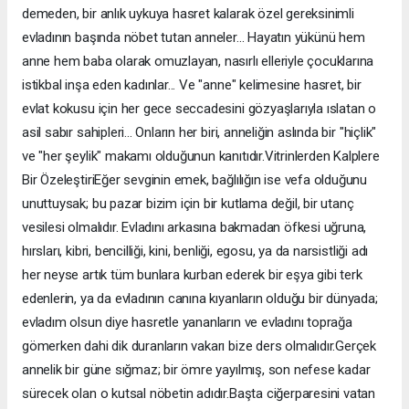
demeden, bir anlık uykuya hasret kalarak özel gereksinimli
evladının başında nöbet tutan anneler... Hayatın yükünü hem
anne hem baba olarak omuzlayan, nasırlı elleriyle çocuklarına
istikbal inşa eden kadınlar... Ve "anne" kelimesine hasret, bir
evlat kokusu için her gece seccadesini gözyaşlarıyla ıslatan o
asil sabır sahipleri... Onların her biri, anneliğin aslında bir "hiçlik"
ve "her şeylik" makamı olduğunun kanıtıdır. ​Vitrinlerden Kalplere
Bir Özeleştiri ​Eğer sevginin emek, bağlılığın ise vefa olduğunu
unuttuysak; bu pazar bizim için bir kutlama değil, bir utanç
vesilesi olmalıdır. Evladını arkasına bakmadan öfkesi uğruna,
hırsları, kibri, bencilliği, kini, benliği, egosu, ya da narsistliği adı
her neyse artık tüm bunlara kurban ederek bir eşya gibi terk
edenlerin, ya da evladının canına kıyanların olduğu bir dünyada;
evladım olsun diye hasretle yananların ve evladını toprağa
gömerken dahi dik duranların vakarı bize ders olmalıdır. ​Gerçek
annelik bir güne sığmaz; bir ömre yayılmış, son nefese kadar
sürecek olan o kutsal nöbetin adıdır. ​Başta ciğerparesini vatan