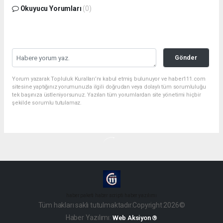
Okuyucu Yorumları
(0)
Gönder
Yorum yazarak Topluluk Kuralları’nı kabul etmiş bulunuyor ve haber111.com
sitesine yaptığınız yorumunuzla ilgili doğrudan veya dolaylı tüm sorumluluğu
tek başınıza üstleniyorsunuz. Yazılan tüm yorumlardan site yönetimi hiçbir
şekilde sorumlu tutulamaz.
haber paketi
haber scripti
haber yazılımı
Tüm hakları saklı tutulmaktadır.Copyright 2026©
Haber Yazılımı:
Web Aksiyon ®