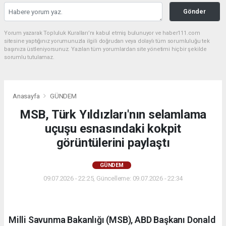
Gönder
Yorum yazarak Topluluk Kuralları’nı kabul etmiş bulunuyor ve haber111.com
sitesine yaptığınız yorumunuzla ilgili doğrudan veya dolaylı tüm sorumluluğu tek
başınıza üstleniyorsunuz. Yazılan tüm yorumlardan site yönetimi hiçbir şekilde
sorumlu tutulamaz.
Anasayfa
GÜNDEM
MSB, Türk Yıldızları'nın selamlama
uçuşu esnasındaki kokpit
görüntülerini paylaştı
GÜNDEM
09.07.2026 - 22:25, Güncelleme: 09.07.2026 - 22:34
Milli Savunma Bakanlığı (MSB), ABD Başkanı Donald