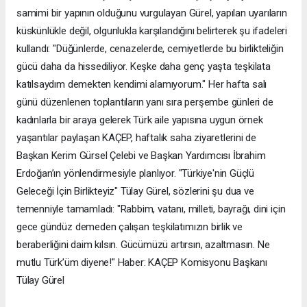
samimi bir yapının olduğunu vurgulayan Gürel, yapılan uyarıların
küskünlükle değil, olgunlukla karşılandığını belirterek şu ifadeleri
kullandı: "Düğünlerde, cenazelerde, cemiyetlerde bu birlikteliğin
gücü daha da hissediliyor. Keşke daha genç yaşta teşkilata
katılsaydım demekten kendimi alamıyorum." Her hafta salı
günü düzenlenen toplantıların yanı sıra perşembe günleri de
kadınlarla bir araya gelerek Türk aile yapısına uygun örnek
yaşantılar paylaşan KAÇEP, haftalık saha ziyaretlerini de
Başkan Kerim Gürsel Çelebi ve Başkan Yardımcısı İbrahim
Erdoğan’ın yönlendirmesiyle planlıyor. "Türkiye'nin Güçlü
Geleceği İçin Birlikteyiz" Tülay Gürel, sözlerini şu dua ve
temenniyle tamamladı: "Rabbim, vatanı, milleti, bayrağı, dini için
gece gündüz demeden çalışan teşkilatımızın birlik ve
beraberliğini daim kılsın. Gücümüzü artırsın, azaltmasın. Ne
mutlu Türk’üm diyene!" Haber: KAÇEP Komisyonu Başkanı
Tülay Gürel