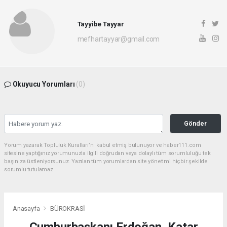
Tayyibe Tayyar
mefhartayyar@gmail.com
Okuyucu Yorumları
(0)
Gönder
Yorum yazarak Topluluk Kuralları’nı kabul etmiş bulunuyor ve haber111.com
sitesine yaptığınız yorumunuzla ilgili doğrudan veya dolaylı tüm sorumluluğu tek
başınıza üstleniyorsunuz. Yazılan tüm yorumlardan site yönetimi hiçbir şekilde
sorumlu tutulamaz.
Anasayfa
BÜROKRASİ
Cumhurbaşkanı Erdoğan, Katar