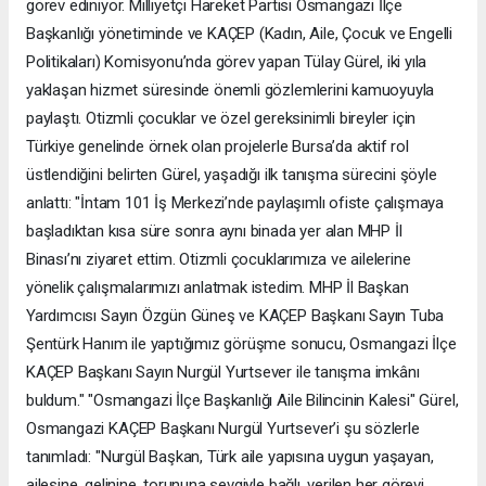
görev ediniyor. Milliyetçi Hareket Partisi Osmangazi İlçe
Başkanlığı yönetiminde ve KAÇEP (Kadın, Aile, Çocuk ve Engelli
Politikaları) Komisyonu’nda görev yapan Tülay Gürel, iki yıla
yaklaşan hizmet süresinde önemli gözlemlerini kamuoyuyla
paylaştı. Otizmli çocuklar ve özel gereksinimli bireyler için
Türkiye genelinde örnek olan projelerle Bursa’da aktif rol
üstlendiğini belirten Gürel, yaşadığı ilk tanışma sürecini şöyle
anlattı: "İntam 101 İş Merkezi’nde paylaşımlı ofiste çalışmaya
başladıktan kısa süre sonra aynı binada yer alan MHP İl
Binası’nı ziyaret ettim. Otizmli çocuklarımıza ve ailelerine
yönelik çalışmalarımızı anlatmak istedim. MHP İl Başkan
Yardımcısı Sayın Özgün Güneş ve KAÇEP Başkanı Sayın Tuba
Şentürk Hanım ile yaptığımız görüşme sonucu, Osmangazi İlçe
KAÇEP Başkanı Sayın Nurgül Yurtsever ile tanışma imkânı
buldum." "Osmangazi İlçe Başkanlığı Aile Bilincinin Kalesi" Gürel,
Osmangazi KAÇEP Başkanı Nurgül Yurtsever’i şu sözlerle
tanımladı: "Nurgül Başkan, Türk aile yapısına uygun yaşayan,
ailesine, gelinine, torununa sevgiyle bağlı, verilen her görevi