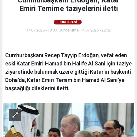
Emiri Temim'e taziyelerini iletti
BÜROKRASİ
14.07.2026 - 18:00, Güncelleme: 14.07.2026 - 22:02
Cumhurbaşkanı Recep Tayyip Erdoğan, vefat eden
eski Katar Emiri Hamad bin Halife Al Sani için taziye
ziyaretinde bulunmak üzere gittiği Katar'ın başkenti
Doha'da, Katar Emiri Temim bin Hamed Al Sani'ye
başsağlığı dileklerini iletti.