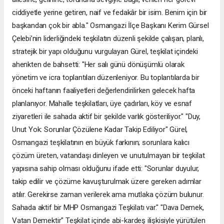
ciddiyetle yerine getiren, naif ve fedakâr bir isim. Benim için bir
başkandan çok bir abla." Osmangazi İlçe Başkanı Kerim Gürsel
Çelebi’nin liderliğindeki teşkilatın düzenli şekilde çalışan, planlı,
stratejik bir yapı olduğunu vurgulayan Gürel, teşkilat içindeki
ahenkten de bahsetti: "Her salı günü dönüşümlü olarak
yönetim ve icra toplantıları düzenleniyor. Bu toplantılarda bir
önceki haftanın faaliyetleri değerlendirilirken gelecek hafta
planlanıyor. Mahalle teşkilatları, üye çadırları, köy ve esnaf
ziyaretleri ile sahada aktif bir şekilde varlık gösteriliyor." "Duy,
Unut Yok: Sorunlar Çözülene Kadar Takip Ediliyor" Gürel,
Osmangazi teşkilatının en büyük farkının; sorunlara kalıcı
çözüm üreten, vatandaşı dinleyen ve unutulmayan bir teşkilat
yapısına sahip olması olduğunu ifade etti: "Sorunlar duyulur,
takip edilir ve çözüme kavuşturulmak üzere gereken adımlar
atılır. Gerekirse zaman verilerek ama mutlaka çözüm bulunur.
Sahada aktif bir MHP Osmangazi Teşkilatı var." "Dava Demek,
Vatan Demektir" Teşkilat içinde abi-kardeş ilişkisiyle yürütülen