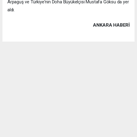
Arpaguş ve Türkiye'nin Doha Büyükelçisi Mustafa Göksu da yer
aldı.
ANKARA HABERİ
Anadolu Ajansı (AA), İhlas Haber Ajansı (İHA), Demirören
Haber Ajansı (DHA) ve diğer ajanslar tarafından eklenen tüm
haberler, sitemizin editörlerinin müdahalesi olmadan ajans
kanallarından çekilmektedir. Bu haberlerde yer alan hukuki
muhataplar haberi geçen ajanslar olup sitemizin hiç bir
editörü sorumlu tutulamaz...
Okuyucu Yorumları
(0)