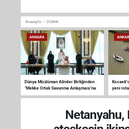
Anasayfa
DÜNYA
ANKARA
ANKA
Dünya Müslüman Alimler Birliğinden
Kocaeli'
"Mekke Ortak Savunma Anlaşması"na
yeni rota
destek
Netanyahu, B
ateşkesin ikinc