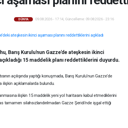
09.08.2026 - 17:14, Güncelleme: 09.08.2026 - 23:16
DÜNYA
u, Barış Kurulu'nun Gazze'de ateşkesin ikinci
çıkladığı 15 maddelik planı reddettiklerini duyurdu.
ısının açılışında yaptığı konuşmada, Barış Kurulu'nun Gazze'de
a ilişkin açıklamalarda bulundu.
masına ilişkin 15 maddelik yeni yol haritasını kabul etmediklerini
s tamamen silahsızlandırılmadan Gazze Şeridi'nde işgal ettiği