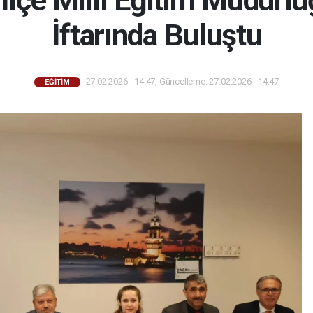
 İlçe Millî Eğitim Müdürl
İftarında Buluştu
27.02.2026 - 14:47, Güncelleme: 27.02.2026 - 14:47
EĞİTİM