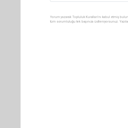
Yorum yazarak Topluluk Kuralları’nı kabul etmiş bulun
tüm sorumluluğu tek başınıza üstleniyorsunuz. Yazıla