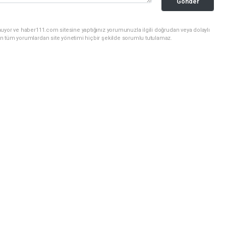
Gönder
uyor ve haber111.com sitesine yaptığınız yorumunuzla ilgili doğrudan veya dolaylı
n tüm yorumlardan site yönetimi hiçbir şekilde sorumlu tutulamaz.