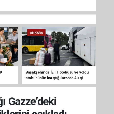
ANKARA
29
Başakşehir'de İETT otobüsü ve yolcu
otobüsünün karıştığı kazada 4 kişi
yaralandı
ğı Gazze’deki
klerini açıkladı