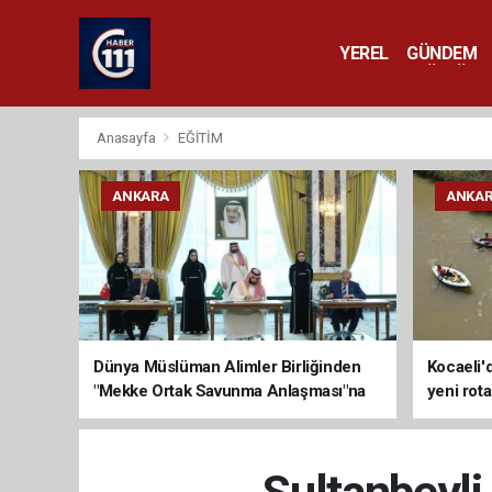
YEREL
GÜNDEM
YAŞAM
KÜLTÜR 
Anasayfa
EĞİTİM
ANKARA
ANKA
Dünya Müslüman Alimler Birliğinden
Kocaeli'
"Mekke Ortak Savunma Anlaşması"na
yeni rota
destek