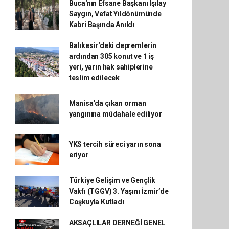
Buca'nın Efsane Başkanı Işılay
Saygın, Vefat Yıldönümünde
Kabri Başında Anıldı
Balıkesir'deki depremlerin
ardından 305 konut ve 1 iş
yeri, yarın hak sahiplerine
teslim edilecek
Manisa'da çıkan orman
yangınına müdahale ediliyor
YKS tercih süreci yarın sona
eriyor
Türkiye Gelişim ve Gençlik
Vakfı (TGGV) 3. Yaşını İzmir’de
Coşkuyla Kutladı
AKSAÇLILAR DERNEĞİ GENEL