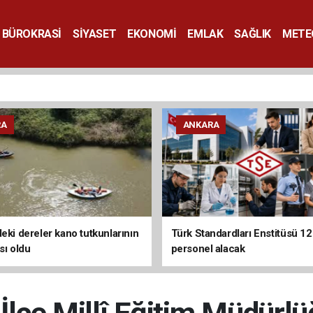
BÜROKRASİ
SİYASET
EKONOMİ
EMLAK
SAĞLIK
METE
SANAT
RA
ANKARA
deki dereler kano tutkunlarının
Türk Standardları Enstitüsü 1
sı oldu
personel alacak