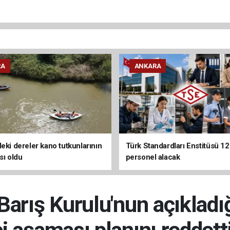
RA
ANKARA
deki dereler kano tutkunlarının
Türk Standardları Enstitüsü 1
sı oldu
personel alacak
arış Kurulu'nun açıkladı
i aşaması planını reddetti