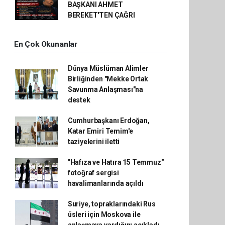
BAŞKANI AHMET
BEREKET'TEN ÇAĞRI
En Çok Okunanlar
Dünya Müslüman Alimler
Birliğinden "Mekke Ortak
Savunma Anlaşması"na
destek
Cumhurbaşkanı Erdoğan,
Katar Emiri Temim'e
taziyelerini iletti
"Hafıza ve Hatıra 15 Temmuz"
fotoğraf sergisi
havalimanlarında açıldı
Suriye, topraklarındaki Rus
üsleri için Moskova ile