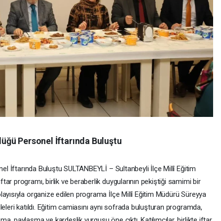
rlüğü Personel İftarında Buluştu
nel İftarında Buluştu SULTANBEYLİ – Sultanbeyli İlçe Millî Eğitim
ar programı, birlik ve beraberlik duygularının pekiştiği samimi bir
layısıyla organize edilen programa İlçe Millî Eğitim Müdürü Süreyya
leleri katıldı. Eğitim camiasını aynı sofrada buluşturan programda,
, paylaşma ve kardeşlik vurgusu öne çıktı. Katılımcılar, birlikte iftar