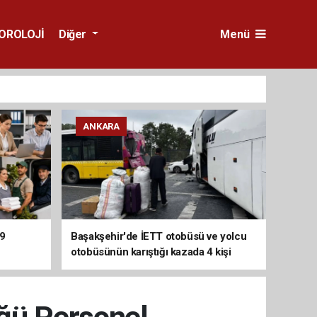
OROLOJİ
Diğer
Menü
ANKARA
29
Başakşehir'de İETT otobüsü ve yolcu
otobüsünün karıştığı kazada 4 kişi
yaralandı