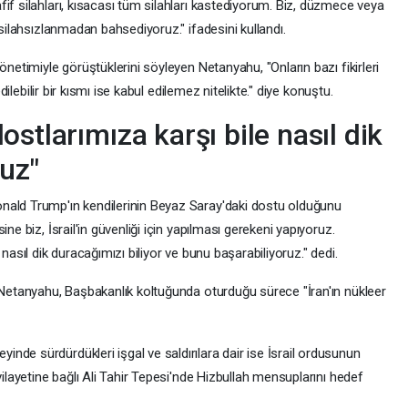
if silahları, kısacası tüm silahları kastediyorum. Biz, düzmece veya
 silahsızlanmadan bahsediyoruz." ifadesini kullandı.
önetimiyle görüştüklerini söyleyen Netanyahu, "Onların bazı fikirleri
edilebilir bir kısmı ise kabul edilemez nitelikte." diye konuştu.
stlarımıza karşı bile nasıl dik
ruz"
nald Trump'ın kendilerinin Beyaz Saray'daki dostu olduğunu
ne biz, İsrail'in güvenliği için yapılması gerekeni yapıyoruz.
nasıl dik duracağımızı biliyor ve bunu başarabiliyoruz." dedi.
n Netanyahu, Başbakanlık koltuğunda oturduğu sürece "İran'ın nükleer
de sürdürdükleri işgal ve saldırılara dair ise İsrail ordusunun
vilayetine bağlı Ali Tahir Tepesi'nde Hizbullah mensuplarını hedef