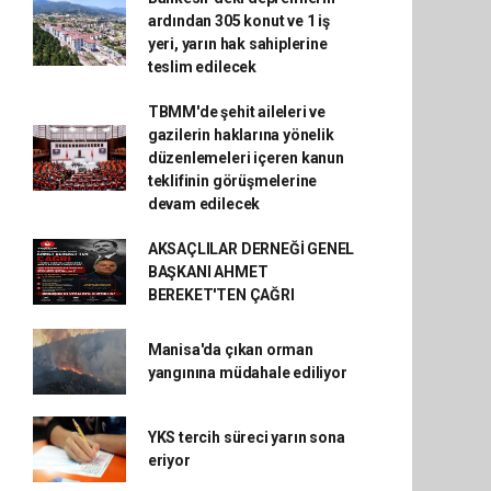
ardından 305 konut ve 1 iş
yeri, yarın hak sahiplerine
teslim edilecek
TBMM'de şehit aileleri ve
gazilerin haklarına yönelik
düzenlemeleri içeren kanun
teklifinin görüşmelerine
devam edilecek
AKSAÇLILAR DERNEĞİ GENEL
BAŞKANI AHMET
BEREKET'TEN ÇAĞRI
Manisa'da çıkan orman
yangınına müdahale ediliyor
YKS tercih süreci yarın sona
eriyor