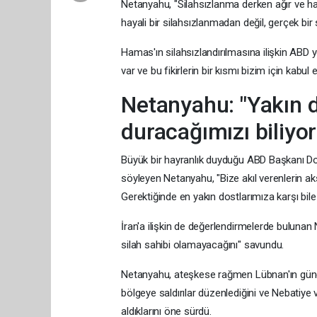
Netanyahu, "Silahsızlanma derken ağır ve haf
hayali bir silahsızlanmadan değil, gerçek bir
Hamas'ın silahsızlandırılmasına ilişkin ABD y
var ve bu fikirlerin bir kısmı bizim için kabul 
Netanyahu: "Yakın do
duracağımızı biliyo
Büyük bir hayranlık duyduğu ABD Başkanı Do
söyleyen Netanyahu, "Bize akıl verenlerin aksi
Gerektiğinde en yakın dostlarımıza karşı bile 
İran'a ilişkin de değerlendirmelerde buluna
silah sahibi olamayacağını" savundu.
Netanyahu, ateşkese rağmen Lübnan'ın güneyin
bölgeye saldırılar düzenlediğini ve Nebatiye 
aldıklarını öne sürdü.