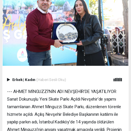
Erkek
|
Kadın
(Haberi Sesli Oku)
--- AHMET MİNGUZZİ’NİN ADI NEVŞEHİR’DE YAŞATILIYOR
Sanat Dokunuşlu Yeni Skate Parkı Açıldı Nevşehir’de yapımı
tamamlanan Ahmet Minguzzi Skate Parkı, düzenlenen törenle
hizmete açıldı. Açılış Nevşehir Belediye Başkanının katılımı ile
yapılıp parkın adı, İstanbul Kadıköy’de 14 yaşında öldürülen
Ahmet Minguzzi’nin anısını yaşatmak amacıyla verildi. Projenin