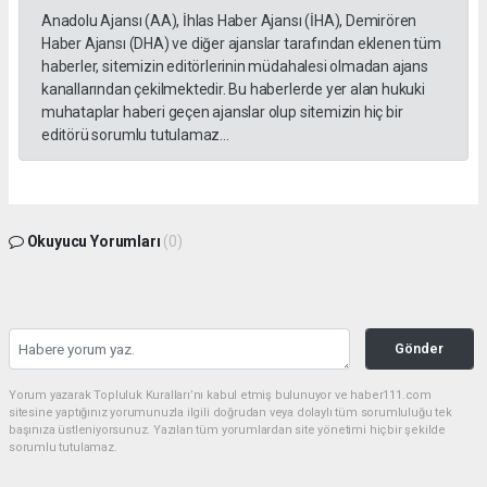
Anadolu Ajansı (AA), İhlas Haber Ajansı (İHA), Demirören
Haber Ajansı (DHA) ve diğer ajanslar tarafından eklenen tüm
haberler, sitemizin editörlerinin müdahalesi olmadan ajans
kanallarından çekilmektedir. Bu haberlerde yer alan hukuki
muhataplar haberi geçen ajanslar olup sitemizin hiç bir
editörü sorumlu tutulamaz...
Okuyucu Yorumları
(0)
Gönder
Yorum yazarak Topluluk Kuralları’nı kabul etmiş bulunuyor ve haber111.com
sitesine yaptığınız yorumunuzla ilgili doğrudan veya dolaylı tüm sorumluluğu tek
başınıza üstleniyorsunuz. Yazılan tüm yorumlardan site yönetimi hiçbir şekilde
sorumlu tutulamaz.