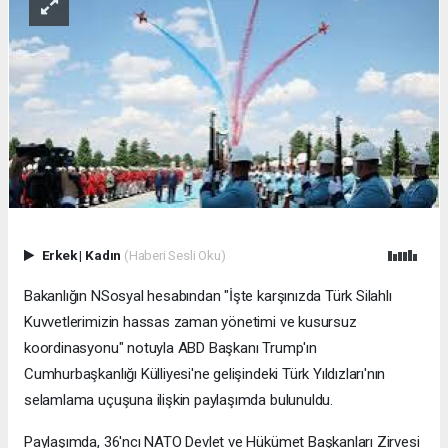
Erkek
|
Kadın
(Haberi Sesli Oku)
Bakanlığın NSosyal hesabından "İşte karşınızda Türk Silahlı
Kuvvetlerimizin hassas zaman yönetimi ve kusursuz
koordinasyonu" notuyla ABD Başkanı Trump'ın
Cumhurbaşkanlığı Külliyesi'ne gelişindeki Türk Yıldızları'nın
selamlama uçuşuna ilişkin paylaşımda bulunuldu.
Paylaşımda, 36'ncı NATO Devlet ve Hükümet Başkanları Zirvesi