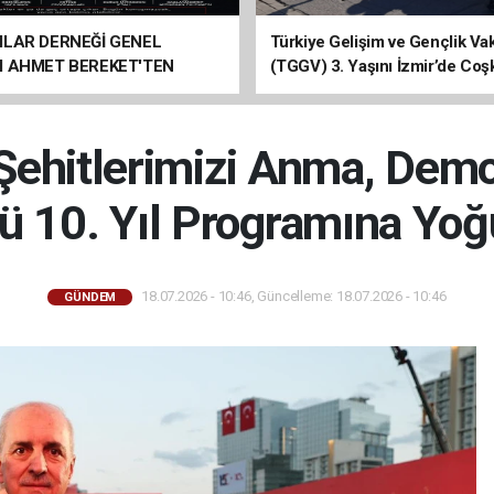
ILAR DERNEĞİ GENEL
Türkiye Gelişim ve Gençlik Vak
I AHMET BEREKET'TEN
(TGGV) 3. Yaşını İzmir’de Coş
Kutladı
hitlerimizi Anma, Demok
nü 10. Yıl Programına Yoğ
18.07.2026 - 10:46, Güncelleme: 18.07.2026 - 10:46
GÜNDEM