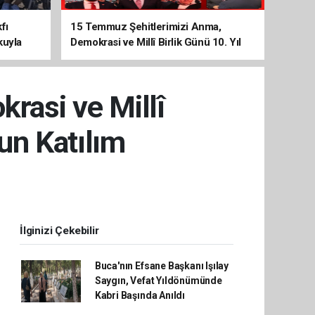
fı
15 Temmuz Şehitlerimizi Anma,
kuyla
Demokrasi ve Millî Birlik Günü 10. Yıl
Programına Yoğun Katılım
rasi ve Millî
un Katılım
İlginizi Çekebilir
Buca'nın Efsane Başkanı Işılay
Saygın, Vefat Yıldönümünde
Kabri Başında Anıldı