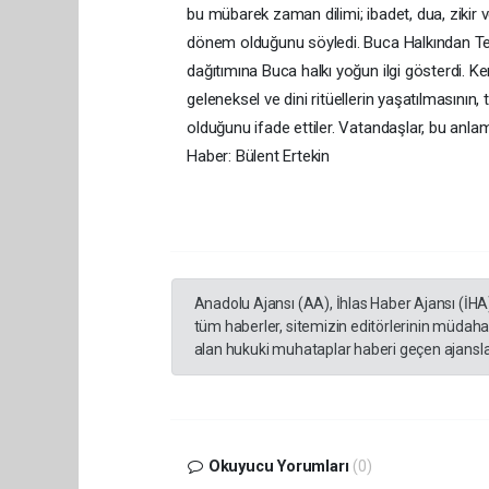
bu mübarek zaman dilimi; ibadet, dua, zikir v
dönem olduğunu söyledi. Buca Halkından Te
dağıtımına Buca halkı yoğun ilgi gösterdi. Ke
geleneksel ve dini ritüellerin yaşatılmasını
olduğunu ifade ettiler. Vatandaşlar, bu anlaml
Haber: Bülent Ertekin
Anadolu Ajansı (AA), İhlas Haber Ajansı (İHA
tüm haberler, sitemizin editörlerinin müdaha
alan hukuki muhataplar haberi geçen ajanslar
Okuyucu Yorumları
(0)