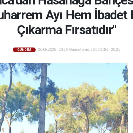
uca’dan Hasanağa Bahçes
"Muharrem Ayı Hem İbadet
Çıkarma Fırsatıdır"
26.06.2026 - 20:25, Güncelleme: 26.06.2026 - 20:25
GÜNDEM