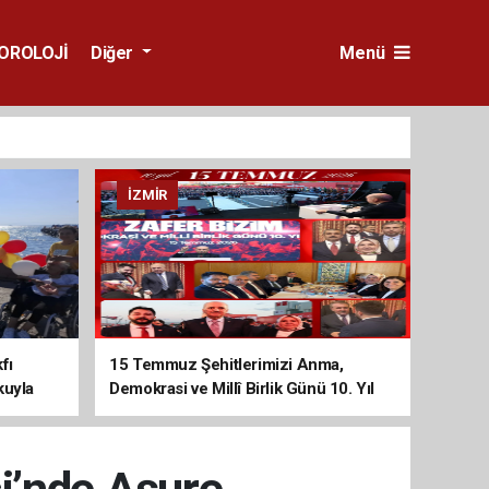
OROLOJİ
Diğer
Menü
İZMIR
fı
15 Temmuz Şehitlerimizi Anma,
kuyla
Demokrasi ve Millî Birlik Günü 10. Yıl
Programına Yoğun Katılım