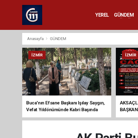
YEREL
GÜNDEM
YAŞAM
KÜLTÜR 
Anasayfa
GÜNDEM
İZMIR
İZMIR
Buca'nın Efsane Başkanı Işılay Saygın,
AKSAÇL
Vefat Yıldönümünde Kabri Başında
BAŞKAN
Anıldı
ÇAĞRI