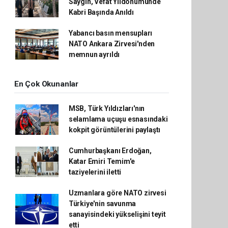
Saygın, Vefat Yıldönümünde
Kabri Başında Anıldı
Yabancı basın mensupları
NATO Ankara Zirvesi'nden
memnun ayrıldı
En Çok Okunanlar
MSB, Türk Yıldızları'nın
selamlama uçuşu esnasındaki
kokpit görüntülerini paylaştı
Cumhurbaşkanı Erdoğan,
Katar Emiri Temim'e
taziyelerini iletti
Uzmanlara göre NATO zirvesi
Türkiye'nin savunma
sanayisindeki yükselişini teyit
etti