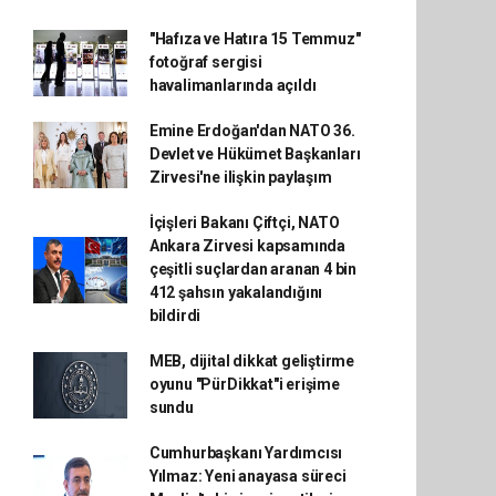
"Hafıza ve Hatıra 15 Temmuz"
fotoğraf sergisi
havalimanlarında açıldı
Emine Erdoğan'dan NATO 36.
Devlet ve Hükümet Başkanları
Zirvesi'ne ilişkin paylaşım
İçişleri Bakanı Çiftçi, NATO
Ankara Zirvesi kapsamında
çeşitli suçlardan aranan 4 bin
412 şahsın yakalandığını
bildirdi
MEB, dijital dikkat geliştirme
oyunu "PürDikkat"i erişime
sundu
Cumhurbaşkanı Yardımcısı
Yılmaz: Yeni anayasa süreci