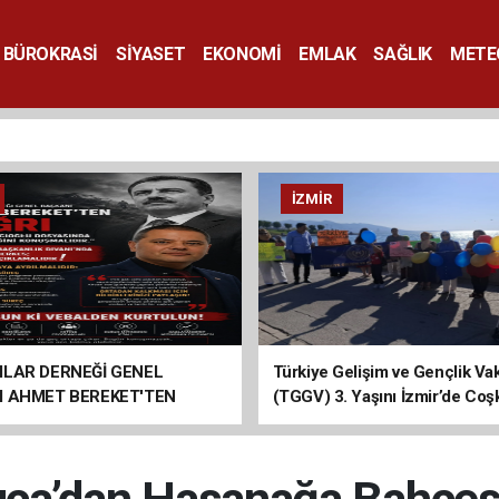
BÜROKRASİ
SİYASET
EKONOMİ
EMLAK
SAĞLIK
METE
SANAT
İZMIR
ILAR DERNEĞİ GENEL
Türkiye Gelişim ve Gençlik Vak
I AHMET BEREKET'TEN
(TGGV) 3. Yaşını İzmir’de Coş
Kutladı