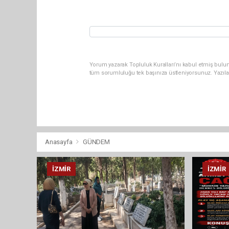
Yorum yazarak Topluluk Kuralları’nı kabul etmiş bulun
tüm sorumluluğu tek başınıza üstleniyorsunuz. Yazıla
Anasayfa
GÜNDEM
İZMIR
İZMIR