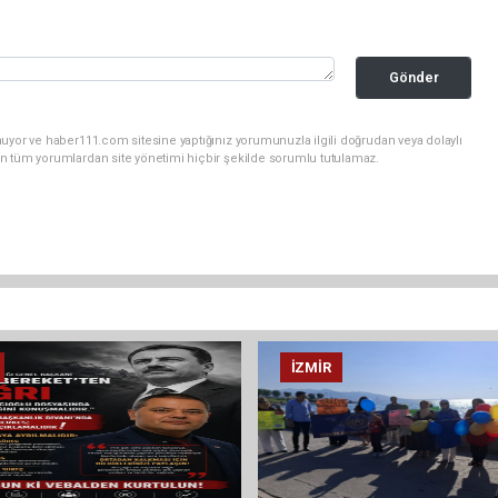
Gönder
uyor ve haber111.com sitesine yaptığınız yorumunuzla ilgili doğrudan veya dolaylı
n tüm yorumlardan site yönetimi hiçbir şekilde sorumlu tutulamaz.
İZMIR