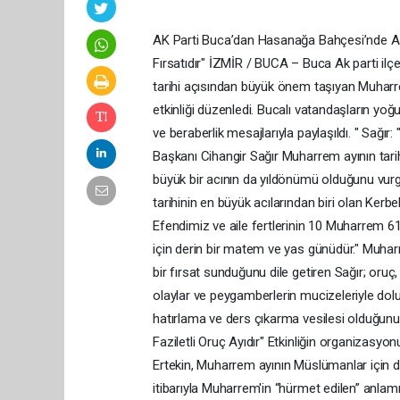
AK Parti Buca’dan Hasanağa Bahçesi’nde Aş
Fırsatıdır" İZMİR / BUCA – Buca Ak parti ilçe 
tarihi açısından büyük önem taşıyan Muharr
etkinliği düzenledi. Bucalı vatandaşların yoğ
ve beraberlik mesajlarıyla paylaşıldı. " Sağır
Başkanı Cihangir Sağır Muharrem ayının tar
büyük bir acının da yıldönümü olduğunu vurg
tarihinin en büyük acılarından biri olan Kerbe
Efendimiz ve aile fertlerinin 10 Muharrem 61
için derin bir matem ve yas günüdür." Muha
bir fırsat sunduğunu dile getiren Sağır; oruç, d
olaylar ve peygamberlerin mucizeleriyle do
hatırlama ve ders çıkarma vesilesi olduğun
Faziletli Oruç Ayıdır" Etkinliğin organizasy
Ertekin, Muharrem ayının Müslümanlar için d
itibarıyla Muharrem'in “hürmet edilen” anlamına