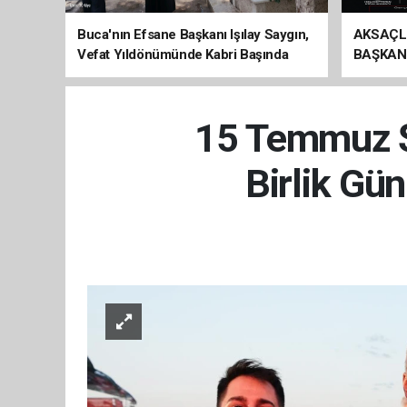
Buca'nın Efsane Başkanı Işılay Saygın,
AKSAÇL
Vefat Yıldönümünde Kabri Başında
BAŞKAN
Anıldı
ÇAĞRI
15 Temmuz Şe
Birlik Gü