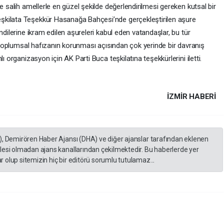
e salih amellerle en güzel şekilde değerlendirilmesi gereken kutsal bir
şkilata Teşekkür Hasanağa Bahçesi’nde gerçekleştirilen aşure
ndilerine ikram edilen aşureleri kabul eden vatandaşlar, bu tür
n, toplumsal hafızanın korunması açısından çok yerinde bir davranış
ı organizasyon için AK Parti Buca teşkilatına teşekkürlerini iletti.
İZMIR HABERİ
), Demirören Haber Ajansı (DHA) ve diğer ajanslar tarafından eklenen
lesi olmadan ajans kanallarından çekilmektedir. Bu haberlerde yer
 olup sitemizin hiç bir editörü sorumlu tutulamaz...