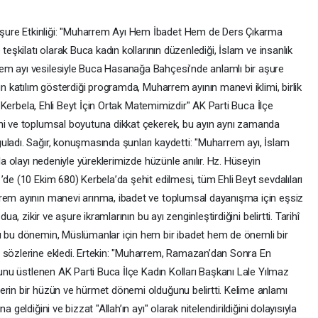
ure Etkinliği: "Muharrem Ayı Hem İbadet Hem de Ders Çıkarma
teşkilatı olarak Buca kadın kollarının düzenlediği, İslam ve insanlık
em ayı vesilesiyle Buca Hasanağa Bahçesi’nde anlamlı bir aşure
un katılım gösterdiği programda, Muharrem ayının manevi iklimi, birlik
: "Kerbela, Ehli Beyt İçin Ortak Matemimizdir" AK Parti Buca İlçe
ihi ve toplumsal boyutuna dikkat çekerek, bu ayın aynı zamanda
uladı. Sağır, konuşmasında şunları kaydetti: "Muharrem ayı, İslam
la olayı nedeniyle yüreklerimizde hüzünle anılır. Hz. Hüseyin
’de (10 Ekim 680) Kerbela’da şehit edilmesi, tüm Ehli Beyt sevdalıları
rrem ayının manevi arınma, ibadet ve toplumsal dayanışma için eşsiz
ua, zikir ve aşure ikramlarının bu ayı zenginleştirdiğini belirtti. Tarihî
lu bu dönemin, Müslümanlar için hem bir ibadet hem de önemli bir
u sözlerine ekledi. Ertekin: "Muharrem, Ramazan’dan Sonra En
onunu üstlenen AK Parti Buca İlçe Kadın Kolları Başkanı Lale Yılmaz
erin bir hüzün ve hürmet dönemi olduğunu belirtti. Kelime anlamı
 geldiğini ve bizzat "Allah’ın ayı" olarak nitelendirildiğini dolayısıyla