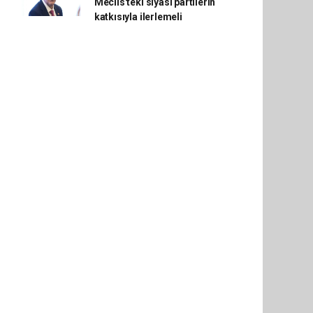
Meclis'teki siyasi partilerin
katkısıyla ilerlemeli