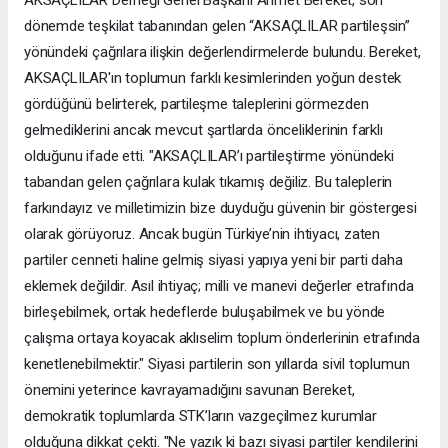
AKSAÇLILAR Derneği Genel Başkanı Ahmet Bereket, son
dönemde teşkilat tabanından gelen “AKSAÇLILAR partileşsin”
yönündeki çağrılara ilişkin değerlendirmelerde bulundu. Bereket,
AKSAÇLILAR'ın toplumun farklı kesimlerinden yoğun destek
gördüğünü belirterek, partileşme taleplerini görmezden
gelmediklerini ancak mevcut şartlarda önceliklerinin farklı
olduğunu ifade etti. "AKSAÇLILAR’ı partileştirme yönündeki
tabandan gelen çağrılara kulak tıkamış değiliz. Bu taleplerin
farkındayız ve milletimizin bize duyduğu güvenin bir göstergesi
olarak görüyoruz. Ancak bugün Türkiye’nin ihtiyacı, zaten
partiler cenneti haline gelmiş siyasi yapıya yeni bir parti daha
eklemek değildir. Asıl ihtiyaç; milli ve manevi değerler etrafında
birleşebilmek, ortak hedeflerde buluşabilmek ve bu yönde
çalışma ortaya koyacak aklıselim toplum önderlerinin etrafında
kenetlenebilmektir." Siyasi partilerin son yıllarda sivil toplumun
önemini yeterince kavrayamadığını savunan Bereket,
demokratik toplumlarda STK’ların vazgeçilmez kurumlar
olduğuna dikkat çekti. "Ne yazık ki bazı siyasi partiler kendilerini