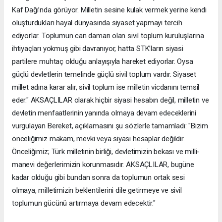
Kaf Dağı’nda görüyor. Milletin sesine kulak vermek yerine kendi
oluşturdukları hayal dünyasında siyaset yapmayı tercih
ediyorlar. Toplumun can damarı olan sivil toplum kuruluşlarına
ihtiyaçları yokmuş gibi davranıyor, hatta STK’ların siyasi
partilere muhtaç olduğu anlayışıyla hareket ediyorlar. Oysa
güçlü devletlerin temelinde güçlü sivil toplum vardır. Siyaset
millet adına karar alır, sivil toplum ise milletin vicdanını temsil
eder." AKSAÇLILAR olarak hiçbir siyasi hesabın değil, milletin ve
devletin menfaatlerinin yanında olmaya devam edeceklerini
vurgulayan Bereket, açıklamasını şu sözlerle tamamladı: "Bizim
önceliğimiz makam, mevki veya siyasi hesaplar değildir.
Önceliğimiz; Türk milletinin birliği, devletimizin bekası ve milli-
manevi değerlerimizin korunmasıdır. AKSAÇLILAR, bugüne
kadar olduğu gibi bundan sonra da toplumun ortak sesi
olmaya, milletimizin beklentilerini dile getirmeye ve sivil
toplumun gücünü artırmaya devam edecektir."