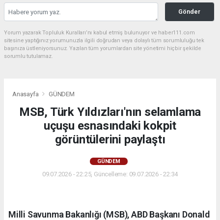
Gönder
Yorum yazarak Topluluk Kuralları’nı kabul etmiş bulunuyor ve haber111.com
sitesine yaptığınız yorumunuzla ilgili doğrudan veya dolaylı tüm sorumluluğu tek
başınıza üstleniyorsunuz. Yazılan tüm yorumlardan site yönetimi hiçbir şekilde
sorumlu tutulamaz.
Anasayfa
GÜNDEM
MSB, Türk Yıldızları'nın selamlama
uçuşu esnasındaki kokpit
görüntülerini paylaştı
GÜNDEM
09.07.2026 - 22:25, Güncelleme: 09.07.2026 - 22:34
Milli Savunma Bakanlığı (MSB), ABD Başkanı Donald