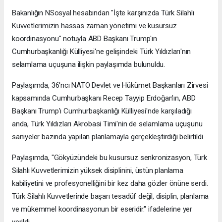
Bakanlığın NSosyal hesabından "İşte karşınızda Türk Silahlı
Kuvvetlerimizin hassas zaman yönetimi ve kusursuz
koordinasyonu" notuyla ABD Başkanı Trump'ın
Cumhurbaşkanlığı Külliyesi'ne gelişindeki Türk Yıldızları'nın
selamlama uçuşuna ilişkin paylaşımda bulunuldu.
Paylaşımda, 36'ncı NATO Devlet ve Hükümet Başkanları Zirvesi
kapsamında Cumhurbaşkanı Recep Tayyip Erdoğan'ın, ABD
Başkanı Trump'ı Cumhurbaşkanlığı Külliyesi'nde karşıladığı
anda, Türk Yıldızları Akrobasi Timi'nin de selamlama uçuşunu
saniyeler bazında yapılan planlamayla gerçekleştirdiği belirtildi.
Paylaşımda, "Gökyüzündeki bu kusursuz senkronizasyon, Türk
Silahlı Kuvvetlerimizin yüksek disiplinini, üstün planlama
kabiliyetini ve profesyonelliğini bir kez daha gözler önüne serdi.
Türk Silahlı Kuvvetlerinde başarı tesadüf değil, disiplin, planlama
ve mükemmel koordinasyonun bir eseridir." ifadelerine yer