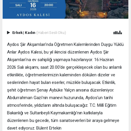
Erkek
|
Kadın
(Haberi Sesli Oku)
Aydos Şiir Akşamları’nda Öğretmen Kalemlerinden Duygu Yüklü
Anlar Aydos Kalesi, bu yıl ikincisi düzenlenen Aydos Şiir
Akşamları'na ev sahipliği yapmaya hazırlanıyor. 16 Haziran
2026 Salı akşamı, saat 20.00'de gerçekleşecek olan bu anlamlı
etkinlikte, öğretmenlerimizin kaleminden dökülen dizeler ve
seslerinden hayat bulan eserler, müzikle buluşacak. Etkinlik,
şehit öğretmen Şenay Aybüke Yalçın anısına düzenleniyor.
Abdurrahman Gazi’nin manevi huzurunda, Aydos’un tarihi
atmosferinde, yıldızların altında buluşacağız. T.C. Millî Eğitim
Bakanlığı ve Sultanbeyli Kaymakamlığı’nın katkılarıyla
düzenlenen bu gecede, tüm sanatseverleri bir araya gelmeye
davet ediyoruz. Bülent Ertekin