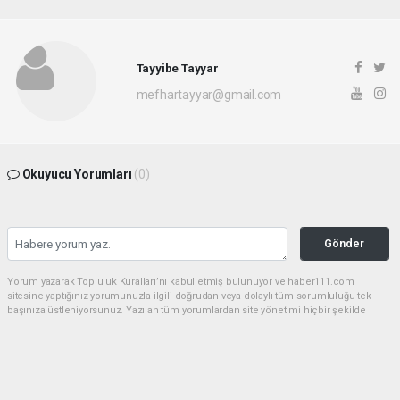
Tayyibe Tayyar
mefhartayyar@gmail.com
Okuyucu Yorumları
(0)
Gönder
Yorum yazarak Topluluk Kuralları’nı kabul etmiş bulunuyor ve haber111.com
sitesine yaptığınız yorumunuzla ilgili doğrudan veya dolaylı tüm sorumluluğu tek
başınıza üstleniyorsunuz. Yazılan tüm yorumlardan site yönetimi hiçbir şekilde
sorumlu tutulamaz.