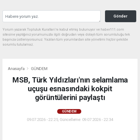
Gönder
Yorum yazarak Topluluk Kuralları’nı kabul etmiş bulunuyor ve haber111.com
sitesine yaptığınız yorumunuzla ilgili doğrudan veya dolaylı tüm sorumluluğu tek
başınıza üstleniyorsunuz. Yazılan tüm yorumlardan site yönetimi hiçbir şekilde
sorumlu tutulamaz.
Anasayfa
GÜNDEM
MSB, Türk Yıldızları'nın selamlama
uçuşu esnasındaki kokpit
görüntülerini paylaştı
GÜNDEM
09.07.2026 - 22:25, Güncelleme: 09.07.2026 - 22:34