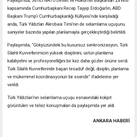
Paylaşımda, 36'ncı NATO Devlet ve Hükümet Başkanları Zirvesi
kapsamında Cumhurbaşkanı Recep Tayyip Erdoğan'ın, ABD
Başkanı Trump'ı Cumhurbaşkanlığı Külliyesi'nde karşıladığı
anda, Türk Yıldızları Akrobasi Timi'nin de selamlama uçuşunu
saniyeler bazında yapılan planlamayla gerçekleştirdiği belirtildi.
Paylaşımda, "Gökyüzündeki bu kusursuz senkronizasyon, Türk
Silahlı Kuvvetlerimizin yüksek disiplinini, üstün planlama
kabiliyetini ve profesyonelliğini bir kez daha gözler önüne serdi.
Türk Silahlı Kuvvetlerinde başarı tesadüf değil, disiplin, planlama
ve mükemmel koordinasyonun bir eseridir." ifadelerine yer
verildi.
Türk Yıldızları'nın selamlama uçuşu esnasındaki kokpit
görüntüleri ve telsiz konuşmaları da paylaşımda yer aldı.
ANKARA HABERİ