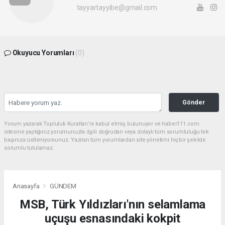
tayyartayyibe@gmail.com
Okuyucu Yorumları
(0)
Gönder
Yorum yazarak Topluluk Kuralları’nı kabul etmiş bulunuyor ve haber111.com
sitesine yaptığınız yorumunuzla ilgili doğrudan veya dolaylı tüm sorumluluğu tek
başınıza üstleniyorsunuz. Yazılan tüm yorumlardan site yönetimi hiçbir şekilde
sorumlu tutulamaz.
Anasayfa
GÜNDEM
MSB, Türk Yıldızları'nın selamlama
uçuşu esnasındaki kokpit