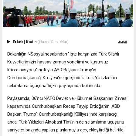
Erkek
|
Kadın
(Haberi Sesli Oku)
Bakanlığın NSosyal hesabından "İşte karşınızda Türk Silahlı
Kuvvetlerimizin hassas zaman yönetimi ve kusursuz
koordinasyonu" notuyla ABD Başkanı Trump'ın
Cumhurbaşkanlığı Külliyesi'ne gelişindeki Türk Yıldızları'nın
selamlama uçuşuna ilişkin paylaşımda bulunuldu.
Paylaşımda, 36'ncı NATO Devlet ve Hükümet Başkanları Zirvesi
kapsamında Cumhurbaşkanı Recep Tayyip Erdoğan'ın, ABD
Başkanı Trump'ı Cumhurbaşkanlığı Külliyesi'nde karşıladığı
anda, Türk Yıldızları Akrobasi Timi'nin de selamlama uçuşunu
saniyeler bazında yapılan planlamayla gerçekleştirdiği belirtildi.