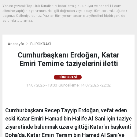
Yorum yazarak Topluluk Kuralları’nı kabul etmiş bulunuyor ve haber111.com
sitesine yaptığınız yorumunuzla ilgili doğrudan veya dolaylı tüm sorumluluğu tek
başınıza üstleniyorsunuz. Yazılan tüm yorumlardan site yönetimi hiçbir şekilde
sorumlu tutulamaz.
Anasayfa
BÜROKRASİ
Cumhurbaşkanı Erdoğan, Katar
Emiri Temim'e taziyelerini iletti
BÜROKRASİ
14.07.2026 - 18:00, Güncelleme: 14.07.2026 - 22:02
Cumhurbaşkanı Recep Tayyip Erdoğan, vefat eden
eski Katar Emiri Hamad bin Halife Al Sani için taziye
ziyaretinde bulunmak üzere gittiği Katar'ın başkenti
Doha'da, Katar Emiri Temim bin Hamed Al Sani'ye