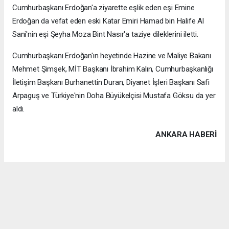
Cumhurbaşkanı Erdoğan'a ziyarette eşlik eden eşi Emine
Erdoğan da vefat eden eski Katar Emiri Hamad bin Halife Al
Sani'nin eşi Şeyha Moza Bint Nasır'a taziye dileklerini iletti.
Cumhurbaşkanı Erdoğan'ın heyetinde Hazine ve Maliye Bakanı
Mehmet Şimşek, MİT Başkanı İbrahim Kalın, Cumhurbaşkanlığı
İletişim Başkanı Burhanettin Duran, Diyanet İşleri Başkanı Safi
Arpaguş ve Türkiye'nin Doha Büyükelçisi Mustafa Göksu da yer
aldı.
ANKARA HABERİ
Anadolu Ajansı (AA), İhlas Haber Ajansı (İHA), Demirören
Haber Ajansı (DHA) ve diğer ajanslar tarafından eklenen tüm