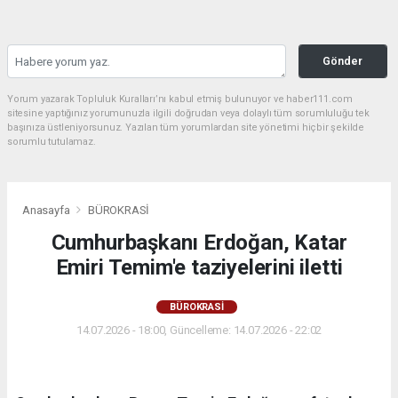
Gönder
Yorum yazarak Topluluk Kuralları’nı kabul etmiş bulunuyor ve haber111.com
sitesine yaptığınız yorumunuzla ilgili doğrudan veya dolaylı tüm sorumluluğu tek
başınıza üstleniyorsunuz. Yazılan tüm yorumlardan site yönetimi hiçbir şekilde
sorumlu tutulamaz.
Anasayfa
BÜROKRASİ
Cumhurbaşkanı Erdoğan, Katar
Emiri Temim'e taziyelerini iletti
BÜROKRASİ
14.07.2026 - 18:00, Güncelleme: 14.07.2026 - 22:02