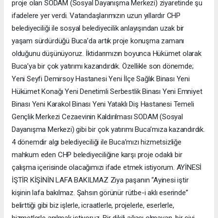
proje olan SODAM (Sosyal Dayanışma Merkezi) ziyaretinde şu
ifadelere yer verdi. Vatandaşlarımızın uzun yıllardır CHP
belediyeciliği ile sosyal belediyecilik anlayışından uzak bir
yaşam sürdürdüğü Buca’da artık proje konuşma zamanı
olduğunu düşünüyoruz. İktidarımızın boyunca Hükümet olarak
Buca’ya bir çok yatırımı kazandırdık. Özellikle son dönemde;
Yeni Seyfi Demirsoy Hastanesi Yeni İlçe Sağlık Binası Yeni
Hükümet Konağı Yeni Denetimli Serbestlik Binası Yeni Emniyet
Binası Yeni Karakol Binası Yeni Yataklı Diş Hastanesi Temeli
Gençlik Merkezi Cezaevinin Kaldırılması SODAM (Sosyal
Dayanışma Merkezi) gibi bir çok yatırımı Buca’mıza kazandırdık.
4 dönemdir algı belediyeciliği ile Buca’mızı hizmetsizliğe
mahkum eden CHP belediyeciliğine karşı proje odaklı bir
çalışma içerisinde olacağımızı ifade etmek istiyorum. AYİNESİ
İŞTİR KİŞİNİN LAFA BAKILMAZ Ziya paşanın “Ayinesi iştir
kişinin lafa bakılmaz. Şahsın görünür rütbe-i aklı eserinde”
belirttiği gibi biz işlerle, icraatlerle, projelerle, eserlerle,
hizmetlerle anılmak istiyoruz. Bir dikili ağacı olmayan, bir çivi