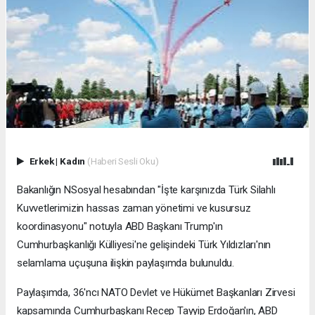
Erkek
|
Kadın
(Haberi Sesli Oku)
Bakanlığın NSosyal hesabından "İşte karşınızda Türk Silahlı
Kuvvetlerimizin hassas zaman yönetimi ve kusursuz
koordinasyonu" notuyla ABD Başkanı Trump'ın
Cumhurbaşkanlığı Külliyesi'ne gelişindeki Türk Yıldızları'nın
selamlama uçuşuna ilişkin paylaşımda bulunuldu.
Paylaşımda, 36'ncı NATO Devlet ve Hükümet Başkanları Zirvesi
kapsamında Cumhurbaşkanı Recep Tayyip Erdoğan'ın, ABD