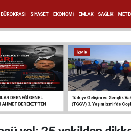
BÜROKRASİ
SİYASET
EKONOMİ
EMLAK
SAĞLIK
METE
SANAT
İZMIR
ILAR DERNEĞİ GENEL
Türkiye Gelişim ve Gençlik Vak
I AHMET BEREKET'TEN
(TGGV) 3. Yaşını İzmir’de Coş
Kutladı