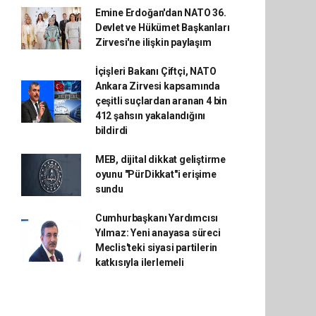
Emine Erdoğan'dan NATO 36.
Devlet ve Hükümet Başkanları
Zirvesi'ne ilişkin paylaşım
İçişleri Bakanı Çiftçi, NATO
Ankara Zirvesi kapsamında
çeşitli suçlardan aranan 4 bin
412 şahsın yakalandığını
bildirdi
MEB, dijital dikkat geliştirme
oyunu "PürDikkat"i erişime
sundu
Cumhurbaşkanı Yardımcısı
Yılmaz: Yeni anayasa süreci
Meclis'teki siyasi partilerin
katkısıyla ilerlemeli