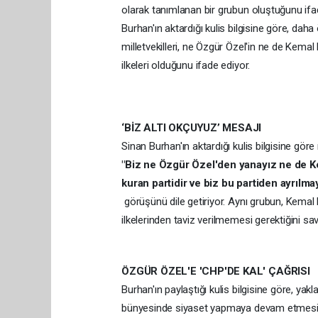
olarak tanımlanan bir grubun oluştuğunu ifad
Burhan'ın aktardığı kulis bilgisine göre, dah
milletvekilleri, ne Özgür Özel'in ne de Kemal 
ilkeleri olduğunu ifade ediyor.
‘BİZ ALTI OKÇUYUZ’ MESAJI
Sinan Burhan'ın aktardığı kulis bilgisine göre m
"Biz ne Özgür Özel'den yanayız ne de Ke
kuran partidir ve biz bu partiden ayrılma
görüşünü dile getiriyor. Aynı grubun, Kemal 
ilkelerinden taviz verilmemesi gerektiğini s
ÖZGÜR ÖZEL'E 'CHP'DE KAL' ÇAĞRISI
Burhan'ın paylaştığı kulis bilgisine göre, yak
bünyesinde siyaset yapmaya devam etmesini is