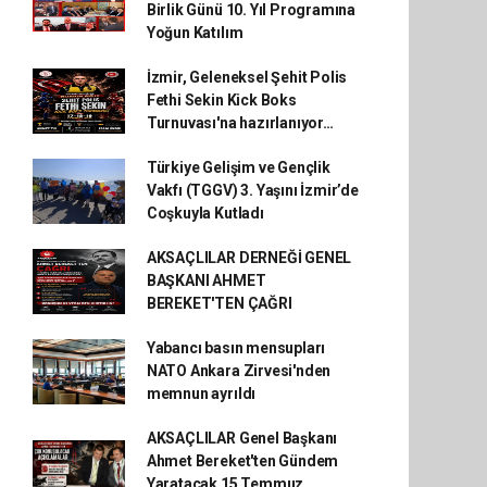
Birlik Günü 10. Yıl Programına
Yoğun Katılım
İzmir, Geleneksel Şehit Polis
Fethi Sekin Kick Boks
Turnuvası'na hazırlanıyor…
Türkiye Gelişim ve Gençlik
Vakfı (TGGV) 3. Yaşını İzmir’de
Coşkuyla Kutladı
AKSAÇLILAR DERNEĞİ GENEL
BAŞKANI AHMET
BEREKET'TEN ÇAĞRI
Yabancı basın mensupları
NATO Ankara Zirvesi'nden
memnun ayrıldı
AKSAÇLILAR Genel Başkanı
Ahmet Bereket'ten Gündem
Yaratacak 15 Temmuz