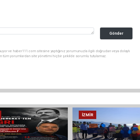
Gönder
uyor ve haber111.com sitesine yaptığınız yorumunuzla ilgili doğrudan veya dolaylı
n tüm yorumlardan site yönetimi hiçbir şekilde sorumlu tutulamaz.
İZMIR