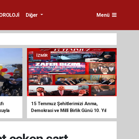
OROLOJİ
Diğer
Menü
İZMIR
fı
15 Temmuz Şehitlerimizi Anma,
kuyla
Demokrasi ve Millî Birlik Günü 10. Yıl
Programına Yoğun Katılım