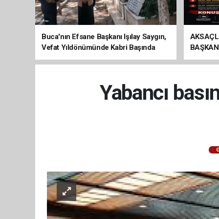
Buca'nın Efsane Başkanı Işılay Saygın,
AKSAÇL
Vefat Yıldönümünde Kabri Başında
BAŞKAN
Anıldı
ÇAĞRI
Yabancı bası