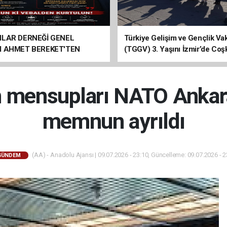
ILAR DERNEĞİ GENEL
Türkiye Gelişim ve Gençlik Vak
I AHMET BEREKET'TEN
(TGGV) 3. Yaşını İzmir’de Coş
Kutladı
n mensupları NATO Ankara
memnun ayrıldı
(AA) - Anadolu Ajansı | 09.07.2026 - 23:10, Güncelleme: 09.07.2026 - 2
GÜNDEM