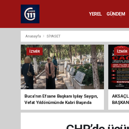
YEREL
GÜNDEM
YAŞAM
KÜLTÜR 
Anasayfa
SİYASET
İZMIR
İZMIR
Buca'nın Efsane Başkanı Işılay Saygın,
AKSAÇL
Vefat Yıldönümünde Kabri Başında
BAŞKAN
Anıldı
ÇAĞRI