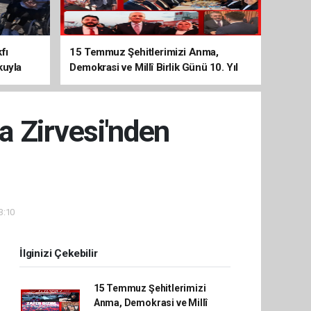
fı
15 Temmuz Şehitlerimizi Anma,
kuyla
Demokrasi ve Millî Birlik Günü 10. Yıl
Programına Yoğun Katılım
 Zirvesi'nden
3:10
İlginizi Çekebilir
15 Temmuz Şehitlerimizi
Anma, Demokrasi ve Millî