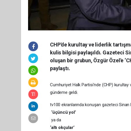
CHP'de kurultay ve liderlik tartışm
kulis bilgisi paylaşıldı. Gazeteci S
oluşan bir grubun, Özgür Özel'e ‘CH
paylaştı.
Cumhuriyet Halk Partisi'nde (CHP) kurultay ve l
gündeme geldi.
tv100 ekranlarında konuşan gazeteci Sinan 
‘üçüncü yol’
ya da
‘altı okçular’