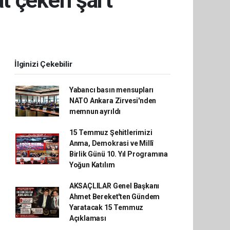
t çeken şart
İlginizi Çekebilir
Yabancı basın mensupları
NATO Ankara Zirvesi'nden
memnun ayrıldı
15 Temmuz Şehitlerimizi
Anma, Demokrasi ve Millî
Birlik Günü 10. Yıl Programına
Yoğun Katılım
AKSAÇLILAR Genel Başkanı
Ahmet Bereket'ten Gündem
Yaratacak 15 Temmuz
Açıklaması