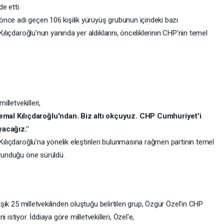
e etti.
a önce adı geçen 106 kişilik yürüyüş grubunun içindeki bazı
Kılıçdaroğlu'nun yanında yer aldıklarını, önceliklerinin CHP'nin temel
illetvekilleri,
mal Kılıçdaroğlu'ndan. Biz altı okçuyuz. CHP Cumhuriyet'i
yacağız."
Kılıçdaroğlu'na yönelik eleştirileri bulunmasına rağmen partinin temel
avunduğu öne sürüldü.
laşık 25 milletvekilinden oluştuğu belirtilen grup, Özgür Özel'in CHP
tiyor. İddiaya göre milletvekilleri, Özel'e,