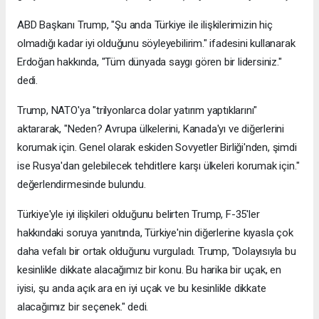
ABD Başkanı Trump, "Şu anda Türkiye ile ilişkilerimizin hiç
olmadığı kadar iyi olduğunu söyleyebilirim." ifadesini kullanarak
Erdoğan hakkında, "Tüm dünyada saygı gören bir lidersiniz."
dedi.
Trump, NATO'ya "trilyonlarca dolar yatırım yaptıklarını"
aktararak, "Neden? Avrupa ülkelerini, Kanada'yı ve diğerlerini
korumak için. Genel olarak eskiden Sovyetler Birliği'nden, şimdi
ise Rusya'dan gelebilecek tehditlere karşı ülkeleri korumak için."
değerlendirmesinde bulundu.
Türkiye'yle iyi ilişkileri olduğunu belirten Trump, F-35'ler
hakkındaki soruya yanıtında, Türkiye'nin diğerlerine kıyasla çok
daha vefalı bir ortak olduğunu vurguladı. Trump, "Dolayısıyla bu
kesinlikle dikkate alacağımız bir konu. Bu harika bir uçak, en
iyisi, şu anda açık ara en iyi uçak ve bu kesinlikle dikkate
alacağımız bir seçenek." dedi.