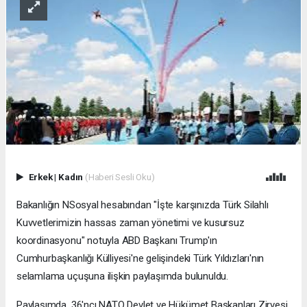
Erkek
|
Kadın
(Haberi Sesli Oku)
Bakanlığın NSosyal hesabından "İşte karşınızda Türk Silahlı
Kuvvetlerimizin hassas zaman yönetimi ve kusursuz
koordinasyonu" notuyla ABD Başkanı Trump'ın
Cumhurbaşkanlığı Külliyesi'ne gelişindeki Türk Yıldızları'nın
selamlama uçuşuna ilişkin paylaşımda bulunuldu.
Paylaşımda, 36'ncı NATO Devlet ve Hükümet Başkanları Zirvesi