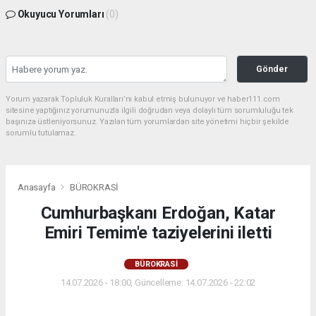
Okuyucu Yorumları
(0)
Gönder
Yorum yazarak Topluluk Kuralları’nı kabul etmiş bulunuyor ve haber111.com
sitesine yaptığınız yorumunuzla ilgili doğrudan veya dolaylı tüm sorumluluğu tek
başınıza üstleniyorsunuz. Yazılan tüm yorumlardan site yönetimi hiçbir şekilde
sorumlu tutulamaz.
Anasayfa
BÜROKRASİ
Cumhurbaşkanı Erdoğan, Katar
Emiri Temim'e taziyelerini iletti
BÜROKRASİ
14.07.2026 - 18:00, Güncelleme: 14.07.2026 - 22:02