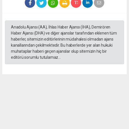
Anadolu Ajansı (AA), İhlas Haber Ajansı (İHA), Demirören
Haber Ajansı (DHA) ve diğer ajanslar tarafından eklenen tüm
haberler, sitemizin editörlerinin müdahalesi olmadan ajans
kanallarından çekilmektedir. Bu haberlerde yer alan hukuki
muhataplar haberi geçen ajanslar olup sitemizin hiç bir
editörü sorumlu tutulamaz...
Okuyucu Yorumları
(0)
Gönder
Yorum yazarak Topluluk Kuralları’nı kabul etmiş bulunuyor ve haber111.com
sitesine yaptığınız yorumunuzla ilgili doğrudan veya dolaylı tüm sorumluluğu tek