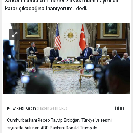
35 konusunda bu Liderler Zirvesi'nden hayırlı bir
karar çıkacağına inanıyorum." dedi.
Erkek
|
Kadın
(Haberi Sesli Oku)
Cumhurbaşkanı Recep Tayyip Erdoğan, Türkiye'ye resmi
ziyarette bulunan ABD Başkanı Donald Trump ile