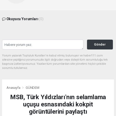
Okuyucu Yorumları
(0)
Gönder
Yorum yazarak Topluluk Kuralları’nı kabul etmiş bulunuyor ve haber111.com
sitesine yaptığınız yorumunuzla ilgili doğrudan veya dolaylı tüm sorumluluğu tek
başınıza üstleniyorsunuz. Yazılan tüm yorumlardan site yönetimi hiçbir şekilde
sorumlu tutulamaz.
Anasayfa
GÜNDEM
MSB, Türk Yıldızları'nın selamlama
uçuşu esnasındaki kokpit
görüntülerini paylaştı