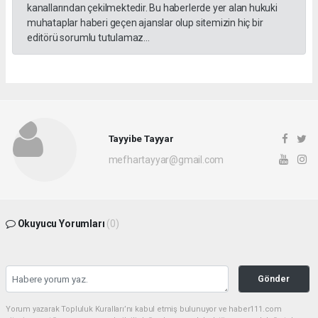
kanallarından çekilmektedir. Bu haberlerde yer alan hukuki
muhataplar haberi geçen ajanslar olup sitemizin hiç bir
editörü sorumlu tutulamaz...
Tayyibe Tayyar
mefhartayyar@gmail.com
Okuyucu Yorumları
(0)
Gönder
Yorum yazarak Topluluk Kuralları’nı kabul etmiş bulunuyor ve haber111.com