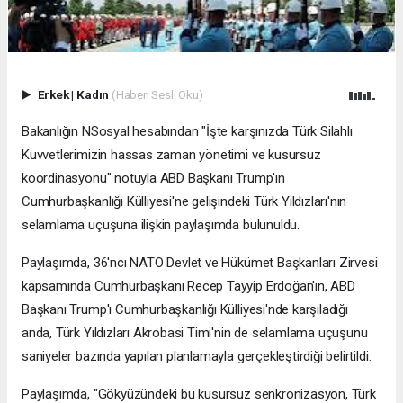
Erkek
|
Kadın
(Haberi Sesli Oku)
Bakanlığın NSosyal hesabından "İşte karşınızda Türk Silahlı
Kuvvetlerimizin hassas zaman yönetimi ve kusursuz
koordinasyonu" notuyla ABD Başkanı Trump'ın
Cumhurbaşkanlığı Külliyesi'ne gelişindeki Türk Yıldızları'nın
selamlama uçuşuna ilişkin paylaşımda bulunuldu.
Paylaşımda, 36'ncı NATO Devlet ve Hükümet Başkanları Zirvesi
kapsamında Cumhurbaşkanı Recep Tayyip Erdoğan'ın, ABD
Başkanı Trump'ı Cumhurbaşkanlığı Külliyesi'nde karşıladığı
anda, Türk Yıldızları Akrobasi Timi'nin de selamlama uçuşunu
saniyeler bazında yapılan planlamayla gerçekleştirdiği belirtildi.
Paylaşımda, "Gökyüzündeki bu kusursuz senkronizasyon, Türk