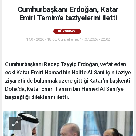
Cumhurbaşkanı Erdoğan, Katar
Emiri Temim'e taziyelerini iletti
BÜROKRASİ
14.07.2026 - 18:00, Güncelleme: 14.07.2026 - 22:02
Cumhurbaşkanı Recep Tayyip Erdoğan, vefat eden
eski Katar Emiri Hamad bin Halife Al Sani için taziye
ziyaretinde bulunmak üzere gittiği Katar'ın başkenti
Doha'da, Katar Emiri Temim bin Hamed Al Sani'ye
başsağlığı dileklerini iletti.