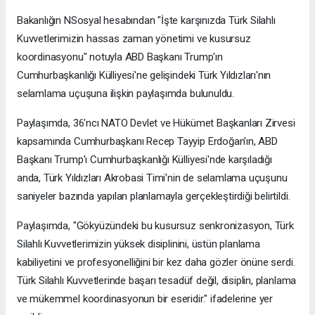
Bakanlığın NSosyal hesabından "İşte karşınızda Türk Silahlı
Kuvvetlerimizin hassas zaman yönetimi ve kusursuz
koordinasyonu" notuyla ABD Başkanı Trump'ın
Cumhurbaşkanlığı Külliyesi'ne gelişindeki Türk Yıldızları'nın
selamlama uçuşuna ilişkin paylaşımda bulunuldu.
Paylaşımda, 36'ncı NATO Devlet ve Hükümet Başkanları Zirvesi
kapsamında Cumhurbaşkanı Recep Tayyip Erdoğan'ın, ABD
Başkanı Trump'ı Cumhurbaşkanlığı Külliyesi'nde karşıladığı
anda, Türk Yıldızları Akrobasi Timi'nin de selamlama uçuşunu
saniyeler bazında yapılan planlamayla gerçekleştirdiği belirtildi.
Paylaşımda, "Gökyüzündeki bu kusursuz senkronizasyon, Türk
Silahlı Kuvvetlerimizin yüksek disiplinini, üstün planlama
kabiliyetini ve profesyonelliğini bir kez daha gözler önüne serdi.
Türk Silahlı Kuvvetlerinde başarı tesadüf değil, disiplin, planlama
ve mükemmel koordinasyonun bir eseridir." ifadelerine yer