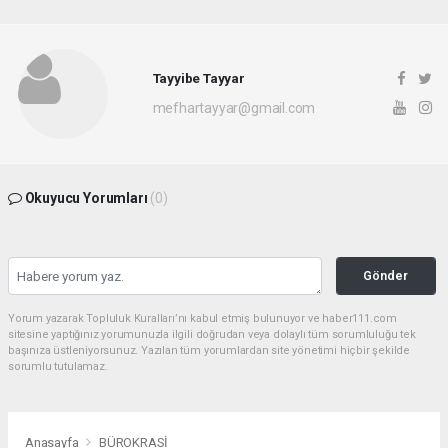
Tayyibe Tayyar
mefhartayyar@gmail.com
Okuyucu Yorumları
(0)
Gönder
Yorum yazarak Topluluk Kuralları’nı kabul etmiş bulunuyor ve haber111.com
sitesine yaptığınız yorumunuzla ilgili doğrudan veya dolaylı tüm sorumluluğu tek
başınıza üstleniyorsunuz. Yazılan tüm yorumlardan site yönetimi hiçbir şekilde
sorumlu tutulamaz.
Anasayfa
BÜROKRASİ