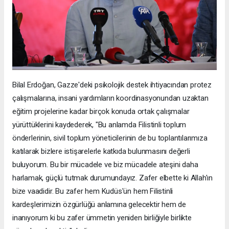
Bilal Erdoğan, Gazze'deki psikolojik destek ihtiyacından protez
çalışmalarına, insani yardımların koordinasyonundan uzaktan
eğitim projelerine kadar birçok konuda ortak çalışmalar
yürüttüklerini kaydederek, "Bu anlamda Filistinli toplum
önderlerinin, sivil toplum yöneticilerinin de bu toplantılarımıza
katılarak bizlere istişarelerle katkıda bulunmasını değerli
buluyorum. Bu bir mücadele ve biz mücadele ateşini daha
harlamak, güçlü tutmak durumundayız. Zafer elbette ki Allah'ın
bize vaadidir. Bu zafer hem Kudüs'ün hem Filistinli
kardeşlerimizin özgürlüğü anlamına gelecektir hem de
inanıyorum ki bu zafer ümmetin yeniden birliğiyle birlikte