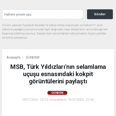
Gönder
Yorum yazarak Topluluk Kuralları’nı kabul etmiş bulunuyor ve haber111.com
sitesine yaptığınız yorumunuzla ilgili doğrudan veya dolaylı tüm sorumluluğu tek
başınıza üstleniyorsunuz. Yazılan tüm yorumlardan site yönetimi hiçbir şekilde
sorumlu tutulamaz.
Anasayfa
GÜNDEM
MSB, Türk Yıldızları'nın selamlama
uçuşu esnasındaki kokpit
görüntülerini paylaştı
GÜNDEM
09.07.2026 - 22:25, Güncelleme: 09.07.2026 - 22:34