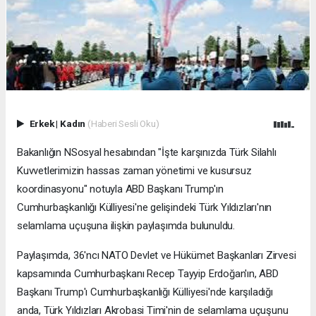
Erkek
|
Kadın
(Haberi Sesli Oku)
Bakanlığın NSosyal hesabından "İşte karşınızda Türk Silahlı
Kuvvetlerimizin hassas zaman yönetimi ve kusursuz
koordinasyonu" notuyla ABD Başkanı Trump'ın
Cumhurbaşkanlığı Külliyesi'ne gelişindeki Türk Yıldızları'nın
selamlama uçuşuna ilişkin paylaşımda bulunuldu.
Paylaşımda, 36'ncı NATO Devlet ve Hükümet Başkanları Zirvesi
kapsamında Cumhurbaşkanı Recep Tayyip Erdoğan'ın, ABD
Başkanı Trump'ı Cumhurbaşkanlığı Külliyesi'nde karşıladığı
anda, Türk Yıldızları Akrobasi Timi'nin de selamlama uçuşunu