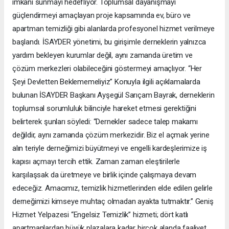
imkânı sunmayı hedefliyor. Toplumsal dayanışmayı
güçlendirmeyi amaçlayan proje kapsamında ev, büro ve
apartman temizliği gibi alanlarda profesyonel hizmet verilmeye
başlandı. İSAYDER yönetimi, bu girişimle derneklerin yalnızca
yardım bekleyen kurumlar değil, aynı zamanda üretim ve
çözüm merkezleri olabileceğini göstermeyi amaçlıyor. “Her
Şeyi Devletten Beklememeliyiz” Konuyla ilgili açıklamalarda
bulunan İSAYDER Başkanı Ayşegül Sarıçam Bayrak, derneklerin
toplumsal sorumluluk bilinciyle hareket etmesi gerektiğini
belirterek şunları söyledi: “Dernekler sadece talep makamı
değildir, aynı zamanda çözüm merkezidir. Biz el açmak yerine
alın teriyle derneğimizi büyütmeyi ve engelli kardeşlerimize iş
kapısı açmayı tercih ettik. Zaman zaman eleştirilerle
karşılaşsak da üretmeye ve birlik içinde çalışmaya devam
edeceğiz. Amacımız, temizlik hizmetlerinden elde edilen gelirle
derneğimizi kimseye muhtaç olmadan ayakta tutmaktır.” Geniş
Hizmet Yelpazesi “Engelsiz Temizlik” hizmeti; dört katlı
apartmanlardan büyük plazalara kadar birçok alanda faaliyet