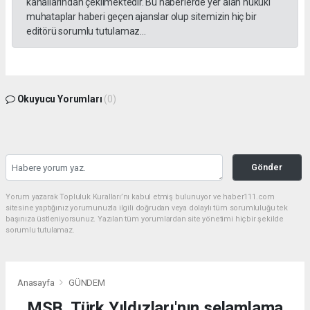
kanallarından çekilmektedir. Bu haberlerde yer alan hukuki
muhataplar haberi geçen ajanslar olup sitemizin hiç bir
editörü sorumlu tutulamaz...
Okuyucu Yorumları
(0)
Gönder
Yorum yazarak Topluluk Kuralları’nı kabul etmiş bulunuyor ve haber111.com
sitesine yaptığınız yorumunuzla ilgili doğrudan veya dolaylı tüm sorumluluğu tek
başınıza üstleniyorsunuz. Yazılan tüm yorumlardan site yönetimi hiçbir şekilde
sorumlu tutulamaz.
Anasayfa
GÜNDEM
MSB, Türk Yıldızları'nın selamlama