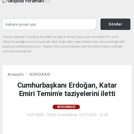
Okuyucu Yorumları
(0)
Gönder
Yorum yazarak Topluluk Kuralları’nı kabul etmiş bulunuyor ve haber111.com
sitesine yaptığınız yorumunuzla ilgili doğrudan veya dolaylı tüm sorumluluğu tek
başınıza üstleniyorsunuz. Yazılan tüm yorumlardan site yönetimi hiçbir şekilde
sorumlu tutulamaz.
Anasayfa
BÜROKRASİ
Cumhurbaşkanı Erdoğan, Katar
Emiri Temim'e taziyelerini iletti
BÜROKRASİ
14.07.2026 - 18:00, Güncelleme: 14.07.2026 - 22:02