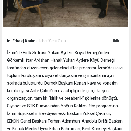
Erkek
|
Kadın
(Haberi Sesli Oku)
İzmir’de Birlik Sofrası: Yukarı Aydere Köyü Derneği’nden
Görkemli İftar Ardahan Hanak Yukarı Aydere Köyü Derneği
tarafından düzenlenen geleneksel iftar programı, İzmir’deki sivil
toplum kuruluşlarını, siyaset dünyasını ve iş insanlarını aynı
sofrada buluşturdu. Dernek Başkanı Kenan Kaya ve yönetim
kurulu üyesi Arife Çabuk’un ev sahipliğinde gerçekleşen
organizasyon, tam bir “birlik ve beraberlik” şölenine dönüştü.
Siyaset ve STK Dünyasından Yoğun Katılım İftar programına;
İzmir Büyükşehir Belediyesi eski Başkanı Yüksel Çakmur,
İZKON Genel Başkanı Ferhan Ademhan, Anadolu Birliği Başkanı
ve Konak Meclis Üyesi Erhan Kahraman, Kent Konseyi Başkanı