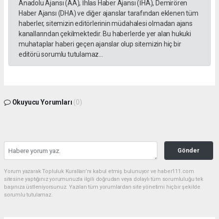
Anadolu Ajansı (AA), İhlas Haber Ajansı (İHA), Demirören
Haber Ajansı (DHA) ve diğer ajanslar tarafından eklenen tüm
haberler, sitemizin editörlerinin müdahalesi olmadan ajans
kanallarından çekilmektedir. Bu haberlerde yer alan hukuki
muhataplar haberi geçen ajanslar olup sitemizin hiç bir
editörü sorumlu tutulamaz...
Okuyucu Yorumları
(0)
Gönder
Yorum yazarak Topluluk Kuralları’nı kabul etmiş bulunuyor ve haber111.com
sitesine yaptığınız yorumunuzla ilgili doğrudan veya dolaylı tüm sorumluluğu tek
başınıza üstleniyorsunuz. Yazılan tüm yorumlardan site yönetimi hiçbir şekilde
sorumlu tutulamaz.