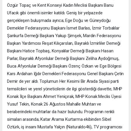
Özgür Topaç ve Kent Konseyi Kadın Meclisi Başkanı Banu
Ufacık gibi önemli isimler katıldı. Geniş bir yelpazede
gerçekleşen buluşmada ayrıca; Ege Doğu ve Güneydoğu
Dernekler Federasyonu Başkanı İsmet Barlas, İzmir Torbalılar
Şanlıurfa Derneği Başkanı Yakup Şimşek, Mardin Federasyonu
Başkan Yardımcısı Reşat Kılıçarslan, Bayraklı İzmirliler Derneği
Başkanı Hatice Topbaş, Konyalılar Derneği Başkanı Hasan
Parlar, Bayraklı Afyonlular Derneği Başkanı Zeliha Aydoğmuş,
Buca Afyonlular Derneği Başkanı Özenç Özkan ve Ege Bölgesi
Kars Ardahan Iğdır Dernekleri Federasyonu Genel Başkanı Çetin
Demir de yer aldı. Toplumun Her Kesimi Bir Arada Siyasi parti
temsilcileri ve yerel yöneticilerin de ilgi gösterdiği davette; MHP
Konak İlçe Başkanı Ahmet Yeniçırak, MHP Konak Meclis Üyesi
Yusuf Tekin, Konak 26 Ağustos Mahalle Muhtarı ve
beraberindeki muhtarlar da hazır bulundu. Programın renkli
simaları arasında; Katar Arama Kurtarma ekibinden Sibel
Öztürk, iş insanı Mustafa Yalçın (Naturaldo46), TV programcısı