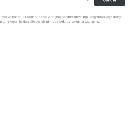
Gönder
uyor ve haber111.com sitesine yaptığınız yorumunuzla ilgili doğrudan veya dolaylı
n tüm yorumlardan site yönetimi hiçbir şekilde sorumlu tutulamaz.