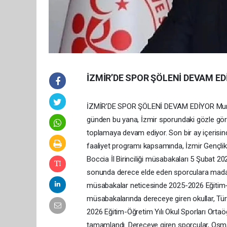
İZMİR’DE SPOR ŞÖLENİ DEVAM ED
İZMİR’DE SPOR ŞÖLENİ DEVAM EDİYOR Murat E
günden bu yana, İzmir sporundaki gözle görü
toplamaya devam ediyor. Son bir ay içerisinde
faaliyet programı kapsamında, İzmir Gençli
Boccia İl Birinciliği müsabakaları 5 Şubat 20
sonunda derece elde eden sporculara madalya
müsabakalar neticesinde 2025-2026 Eğitim-Öğ
müsabakalarında dereceye giren okullar, Tür
2026 Eğitim-Öğretim Yılı Okul Sporları Ort
tamamlandı. Dereceye giren sporcular, Osma