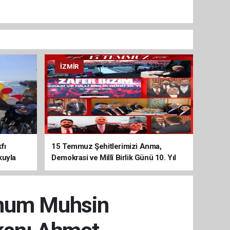
İZMIR
fı
15 Temmuz Şehitlerimizi Anma,
kuyla
Demokrasi ve Millî Birlik Günü 10. Yıl
Programına Yoğun Katılım
hum Muhsin