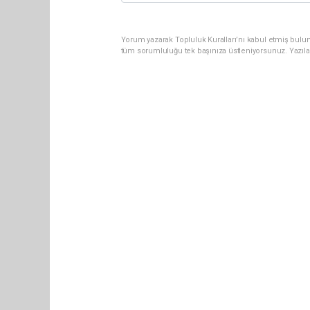
Yorum yazarak Topluluk Kuralları’nı kabul etmiş bulun
tüm sorumluluğu tek başınıza üstleniyorsunuz. Yazıla