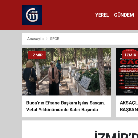
YEREL
GÜNDEM
YAŞAM
KÜLTÜR 
Anasayfa
SPOR
İZMIR
İZMIR
Buca'nın Efsane Başkanı Işılay Saygın,
AKSAÇL
Vefat Yıldönümünde Kabri Başında
BAŞKAN
Anıldı
ÇAĞRI