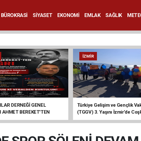
BÜROKRASİ
SİYASET
EKONOMİ
EMLAK
SAĞLIK
METE
SANAT
İZMIR
ILAR DERNEĞİ GENEL
Türkiye Gelişim ve Gençlik Vak
I AHMET BEREKET'TEN
(TGGV) 3. Yaşını İzmir’de Coş
Kutladı