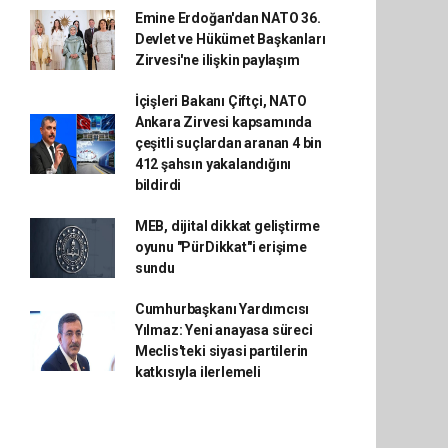
Emine Erdoğan'dan NATO 36.
Devlet ve Hükümet Başkanları
Zirvesi'ne ilişkin paylaşım
İçişleri Bakanı Çiftçi, NATO
Ankara Zirvesi kapsamında
çeşitli suçlardan aranan 4 bin
412 şahsın yakalandığını
bildirdi
MEB, dijital dikkat geliştirme
oyunu "PürDikkat"i erişime
sundu
Cumhurbaşkanı Yardımcısı
Yılmaz: Yeni anayasa süreci
Meclis'teki siyasi partilerin
katkısıyla ilerlemeli