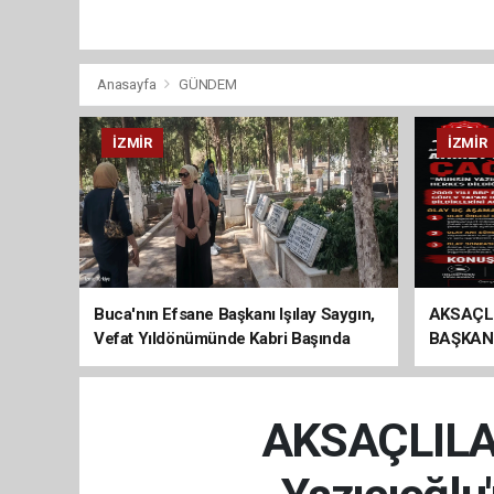
Anasayfa
GÜNDEM
İZMIR
İZMIR
Buca'nın Efsane Başkanı Işılay Saygın,
AKSAÇL
Vefat Yıldönümünde Kabri Başında
BAŞKAN
Anıldı
ÇAĞRI
AKSAÇLILA