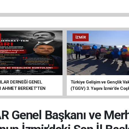
İZMIR
ILAR DERNEĞİ GENEL
Türkiye Gelişim ve Gençlik Vak
I AHMET BEREKET'TEN
(TGGV) 3. Yaşını İzmir’de Coş
Kutladı
R Genel Başkanı ve Mer