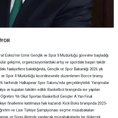
İYOR
skici’nin İzmir Gençlik ve Spor İl Müdürlüğü görevine başladığı
lür gelişme, organizasyonlardaki artış ve spordaki başarı takdir
ki faaliyetlere bakıldığında, Gençlik ve Spor Bakanlığı 2026 yılı
k ve Spor İl Müdürlüğü koordinesinde düzenlenen Bocce branşı
26 tarihinde Halkapınar Spor Salonu’nda gerçekleştirildi. Yarışmalar
 ve kupaları takdim edildi. Basketbol branşında ise yapılan
retim Yılı Okul Sporları Basketbol Gençler A Yarı Final
kiye finallerine katılmaya hak kazandı. Kick Boks branşında 2025-
aöğretim ve Lise Türkiye Şampiyonası seçme müsabakaları
niye ve Sivas illerinde yapılacak müsabakalarda ter dökecek.