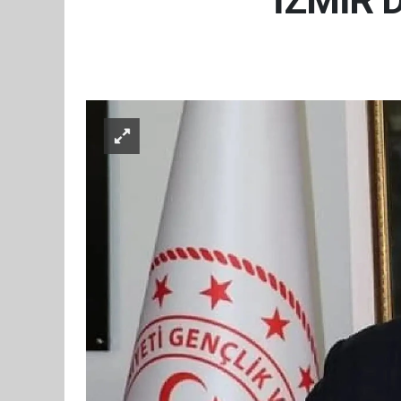
İZMİR’