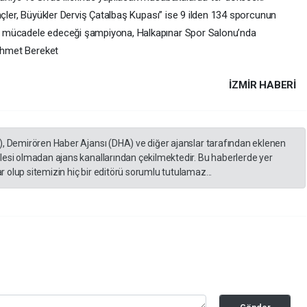
nçler, Büyükler Derviş Çatalbaş Kupası” ise 9 ilden 134 sporcunun
a mücadele edeceği şampiyona, Halkapınar Spor Salonu’nda
 Ahmet Bereket
İZMIR HABERİ
), Demirören Haber Ajansı (DHA) ve diğer ajanslar tarafından eklenen
lesi olmadan ajans kanallarından çekilmektedir. Bu haberlerde yer
 olup sitemizin hiç bir editörü sorumlu tutulamaz...