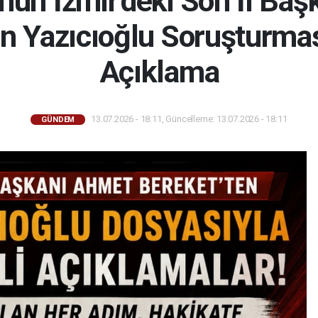
'nun İzmir'deki Son İl Ba
n Yazıcıoğlu Soruşturmas
Açıklama
13.07.2026 - 18:11, Güncelleme: 13.07.2026 - 18:11
GÜNDEM