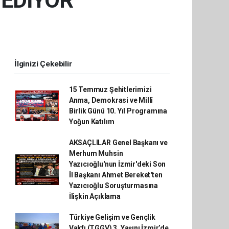
 EDİYOR
İlginizi Çekebilir
15 Temmuz Şehitlerimizi
Anma, Demokrasi ve Millî
Birlik Günü 10. Yıl Programına
Yoğun Katılım
AKSAÇLILAR Genel Başkanı ve
Merhum Muhsin
Yazıcıoğlu'nun İzmir'deki Son
İl Başkanı Ahmet Bereket'ten
Yazıcıoğlu Soruşturmasına
İlişkin Açıklama
Türkiye Gelişim ve Gençlik
Vakfı (TGGV) 3. Yaşını İzmir’de