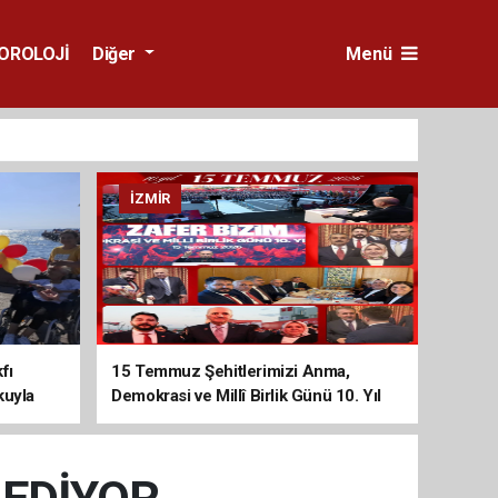
OROLOJİ
Diğer
Menü
İZMIR
fı
15 Temmuz Şehitlerimizi Anma,
kuyla
Demokrasi ve Millî Birlik Günü 10. Yıl
Programına Yoğun Katılım