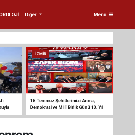
OROLOJİ
Diğer
Menü
İZMIR
fı
15 Temmuz Şehitlerimizi Anma,
kuyla
Demokrasi ve Millî Birlik Günü 10. Yıl
Programına Yoğun Katılım