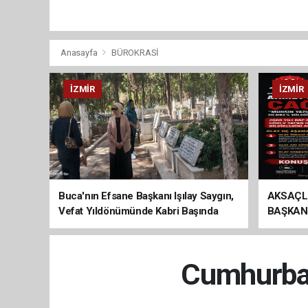
Anasayfa
BÜROKRASİ
İZMIR
İZMIR
Buca'nın Efsane Başkanı Işılay Saygın,
AKSAÇL
Vefat Yıldönümünde Kabri Başında
BAŞKAN
Anıldı
ÇAĞRI
Cumhurbaş