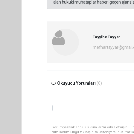
alan hukuki muhataplar haberi geçen ajanslar
Tayyibe Tayyar
mefhartayyar@gmail
Okuyucu Yorumları
(0)
Yorum yazarak Topluluk Kuralları’nı kabul etmiş bulun
tüm sorumluluğu tek başınıza üstleniyorsunuz. Yazıla