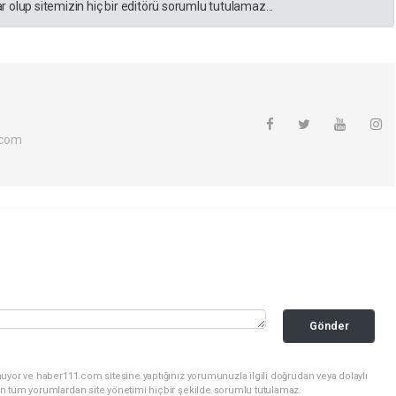
 olup sitemizin hiç bir editörü sorumlu tutulamaz...
.com
Gönder
uyor ve haber111.com sitesine yaptığınız yorumunuzla ilgili doğrudan veya dolaylı
n tüm yorumlardan site yönetimi hiçbir şekilde sorumlu tutulamaz.