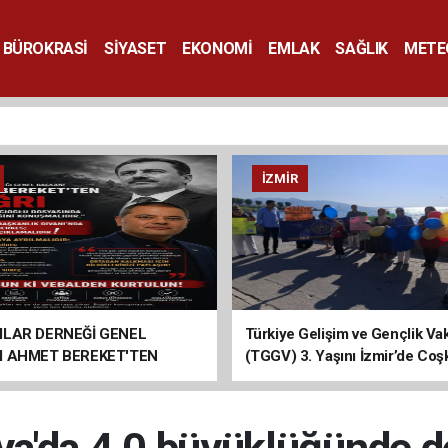
BÜROKRASİ
SİYASET
EKONOMİ
EMLAK
SAĞLIK
METE
SANAT
İZMIR
ILAR DERNEĞİ GENEL
Türkiye Gelişim ve Gençlik Vak
I AHMET BEREKET'TEN
(TGGV) 3. Yaşını İzmir’de Coş
Kutladı