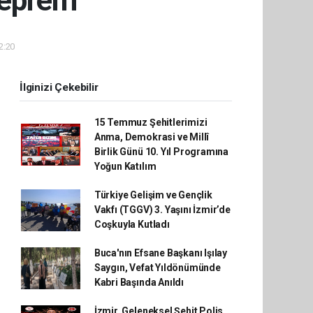
deprem
2:20
İlginizi Çekebilir
15 Temmuz Şehitlerimizi
Anma, Demokrasi ve Millî
Birlik Günü 10. Yıl Programına
Yoğun Katılım
Türkiye Gelişim ve Gençlik
Vakfı (TGGV) 3. Yaşını İzmir’de
Coşkuyla Kutladı
Buca'nın Efsane Başkanı Işılay
Saygın, Vefat Yıldönümünde
Kabri Başında Anıldı
İzmir, Geleneksel Şehit Polis