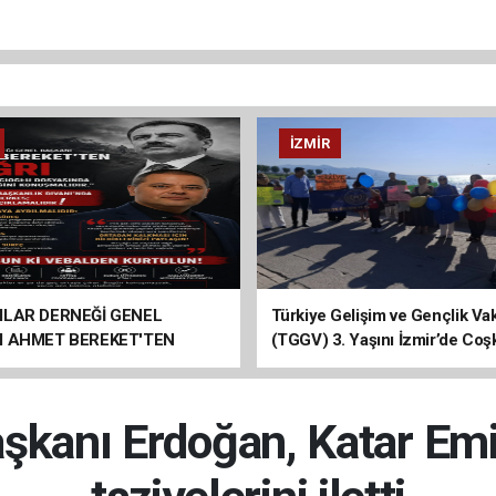
İZMIR
ILAR DERNEĞİ GENEL
Türkiye Gelişim ve Gençlik Vak
I AHMET BEREKET'TEN
(TGGV) 3. Yaşını İzmir’de Coş
Kutladı
kanı Erdoğan, Katar Emi