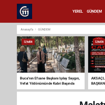
YEREL
GÜNDEM
YAŞAM
KÜLTÜR 
Anasayfa
GÜNDEM
İZMIR
İZMIR
Buca'nın Efsane Başkanı Işılay Saygın,
AKSAÇL
Vefat Yıldönümünde Kabri Başında
BAŞKAN
Anıldı
ÇAĞRI