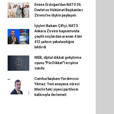
Emine Erdoğan'dan NATO 36.
Devlet ve Hükümet Başkanları
Zirvesi'ne ilişkin paylaşım
İçişleri Bakanı Çiftçi, NATO
Ankara Zirvesi kapsamında
çeşitli suçlardan aranan 4 bin
412 şahsın yakalandığını
bildirdi
MEB, dijital dikkat geliştirme
oyunu "PürDikkat"i erişime
sundu
Cumhurbaşkanı Yardımcısı
Yılmaz: Yeni anayasa süreci
Meclis'teki siyasi partilerin
katkısıyla ilerlemeli