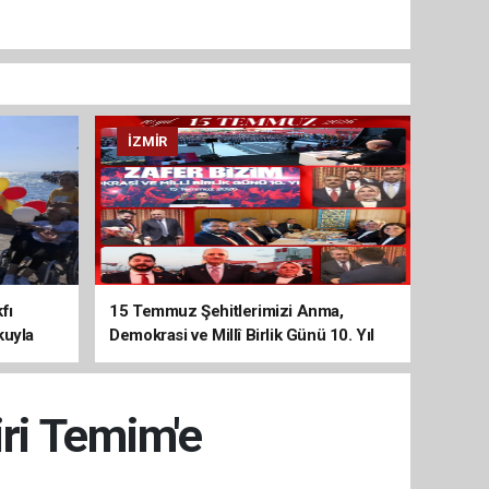
İZMIR
fı
15 Temmuz Şehitlerimizi Anma,
kuyla
Demokrasi ve Millî Birlik Günü 10. Yıl
Programına Yoğun Katılım
ri Temim'e