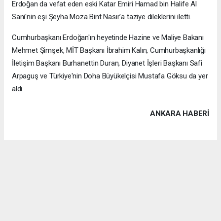
Erdoğan da vefat eden eski Katar Emiri Hamad bin Halife Al
Sani'nin eşi Şeyha Moza Bint Nasır'a taziye dileklerini iletti.
Cumhurbaşkanı Erdoğan'ın heyetinde Hazine ve Maliye Bakanı
Mehmet Şimşek, MİT Başkanı İbrahim Kalın, Cumhurbaşkanlığı
İletişim Başkanı Burhanettin Duran, Diyanet İşleri Başkanı Safi
Arpaguş ve Türkiye'nin Doha Büyükelçisi Mustafa Göksu da yer
aldı.
ANKARA HABERİ
Anadolu Ajansı (AA), İhlas Haber Ajansı (İHA), Demirören
Haber Ajansı (DHA) ve diğer ajanslar tarafından eklenen tüm
haberler, sitemizin editörlerinin müdahalesi olmadan ajans