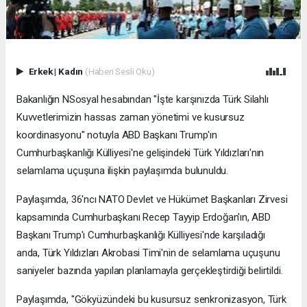
Erkek
|
Kadın
(Haberi Sesli Oku)
Bakanlığın NSosyal hesabından "İşte karşınızda Türk Silahlı
Kuvvetlerimizin hassas zaman yönetimi ve kusursuz
koordinasyonu" notuyla ABD Başkanı Trump'ın
Cumhurbaşkanlığı Külliyesi'ne gelişindeki Türk Yıldızları'nın
selamlama uçuşuna ilişkin paylaşımda bulunuldu.
Paylaşımda, 36'ncı NATO Devlet ve Hükümet Başkanları Zirvesi
kapsamında Cumhurbaşkanı Recep Tayyip Erdoğan'ın, ABD
Başkanı Trump'ı Cumhurbaşkanlığı Külliyesi'nde karşıladığı
anda, Türk Yıldızları Akrobasi Timi'nin de selamlama uçuşunu
saniyeler bazında yapılan planlamayla gerçekleştirdiği belirtildi.
Paylaşımda, "Gökyüzündeki bu kusursuz senkronizasyon, Türk