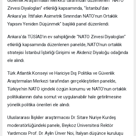
Güvenlik Araştırmaları Merkezi tarafından düzenlenen "NATO
Zirvesi Diyalogları" etkinliği kapsamında, "İstanbul’dan
Ankara'ya: İttifakın Asimetrik Sınırından NATO'nun Ortaklık
Yapısını Yeniden Düşünmek" başlıklı panel düzenlendi.
Ankara'da TÜSİAD'ın ev sahipliğinde "NATO Zirvesi Diyalogları"
etkinliği kapsamında düzenlenen panelde, NATO'nun ortaklık
stratejisi İstanbul İşbirliği Girişimi ve Akdeniz Diyaloğu odağında
ele alındı.
Türk Atlantik Konseyi ve Hariciye Dış Politika ve Güvenlik
Araştırmaları Merkezi tarafından gerçekleştirilen panelde,
Türkiye'nin NATO içindeki özgün konumu ve NATO'nun ortaklık
politikalarının daha somut ve uygulanabilir hale getirilmesine
yönelik politika önerileri ele alındı.
Uluslararası İlişkiler araştırmacısı Dr. Sitare Nuriye Kurdeş
moderatörlüğündeki panele, Beykoz Üniversitesi Rektör
Yardımcısı Prof. Dr. Aylin Ünver Noi, İtalyan düşünce kuruluşu