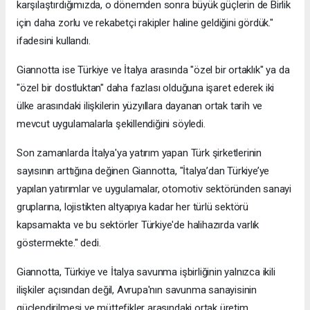
karşılaştırdığımızda, o dönemden sonra büyük güçlerin de Birlik
için daha zorlu ve rekabetçi rakipler haline geldiğini gördük."
ifadesini kullandı.
Giannotta ise Türkiye ve İtalya arasında "özel bir ortaklık" ya da
"özel bir dostluktan" daha fazlası olduğuna işaret ederek iki
ülke arasındaki ilişkilerin yüzyıllara dayanan ortak tarih ve
mevcut uygulamalarla şekillendiğini söyledi.
Son zamanlarda İtalya'ya yatırım yapan Türk şirketlerinin
sayısının arttığına değinen Giannotta, "İtalya’dan Türkiye’ye
yapılan yatırımlar ve uygulamalar, otomotiv sektöründen sanayi
gruplarına, lojistikten altyapıya kadar her türlü sektörü
kapsamakta ve bu sektörler Türkiye'de halihazırda varlık
göstermekte." dedi.
Giannotta, Türkiye ve İtalya savunma işbirliğinin yalnızca ikili
ilişkiler açısından değil, Avrupa'nın savunma sanayisinin
güçlendirilmesi ve müttefikler arasındaki ortak üretim