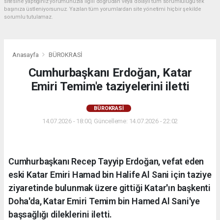
sitesine yaptığınız yorumunuzla ilgili doğrudan veya dolaylı tüm sorumluluğu tek
başınıza üstleniyorsunuz. Yazılan tüm yorumlardan site yönetimi hiçbir şekilde
sorumlu tutulamaz.
Anasayfa
BÜROKRASİ
Cumhurbaşkanı Erdoğan, Katar
Emiri Temim'e taziyelerini iletti
BÜROKRASİ
14.07.2026 - 18:00, Güncelleme: 14.07.2026 - 22:02
Cumhurbaşkanı Recep Tayyip Erdoğan, vefat eden
eski Katar Emiri Hamad bin Halife Al Sani için taziye
ziyaretinde bulunmak üzere gittiği Katar'ın başkenti
Doha'da, Katar Emiri Temim bin Hamed Al Sani'ye
başsağlığı dileklerini iletti.