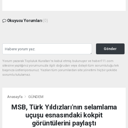
Okuyucu Yorumları
(0)
Gönder
Yorum yazarak Topluluk Kuralları’nı kabul etmiş bulunuyor ve haber111.com
sitesine yaptığınız yorumunuzla ilgili doğrudan veya dolaylı tüm sorumluluğu tek
başınıza üstleniyorsunuz. Yazılan tüm yorumlardan site yönetimi hiçbir şekilde
sorumlu tutulamaz.
Anasayfa
GÜNDEM
MSB, Türk Yıldızları'nın selamlama
uçuşu esnasındaki kokpit
görüntülerini paylaştı