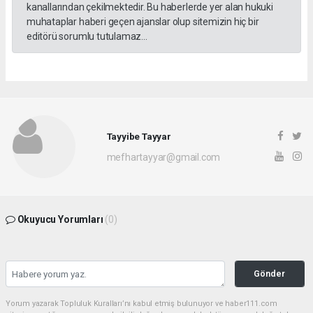
kanallarından çekilmektedir. Bu haberlerde yer alan hukuki
muhataplar haberi geçen ajanslar olup sitemizin hiç bir
editörü sorumlu tutulamaz...
Tayyibe Tayyar
mefhartayyar@gmail.com
Okuyucu Yorumları
(0)
Gönder
Yorum yazarak Topluluk Kuralları’nı kabul etmiş bulunuyor ve haber111.com