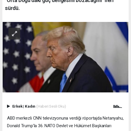
"Orta Doğu’daki güç dengesini bozacağını" ileri
sürdü.
Erkek
|
Kadın
(Haberi Sesli Oku)
ABD merkezli CNN televizyonuna verdiği röportajda Netanyahu,
Donald Trump'la 36.⁠ ⁠NATO Devlet ve Hükümet Başkanları