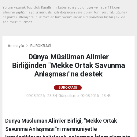
Yorum yazarak Topluluk Kuralları’nı kabul etmiş bulunuyor ve haber111.com
sitesine yaptığınız yorumunuzla ilgili doğrudan veya dolaylı tüm sorumluluğu tek
başınıza üstleniyorsunuz. Yazılan tüm yorumlardan site yönetimi hiçbir şekilde
sorumlu tutulamaz.
Anasayfa
BÜROKRASİ
Dünya Müslüman Alimler
Birliğinden "Mekke Ortak Savunma
Anlaşması"na destek
BÜROKRASİ
09.08.2026 - 23:34, Güncelleme: 09.08.2026 - 23:43
Dünya Müslüman Alimler Birliği, "Mekke Ortak
Savunma Anlaşması"nı memnuniyetle