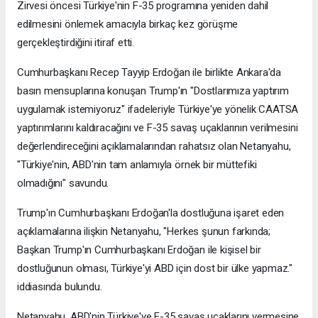
Zirvesi öncesi Türkiye'nin F-35 programına yeniden dahil
edilmesini önlemek amacıyla birkaç kez görüşme
gerçekleştirdiğini itiraf etti.
Cumhurbaşkanı Recep Tayyip Erdoğan ile birlikte Ankara'da
basın mensuplarına konuşan Trump'ın "Dostlarımıza yaptırım
uygulamak istemiyoruz" ifadeleriyle Türkiye'ye yönelik CAATSA
yaptırımlarını kaldıracağını ve F-35 savaş uçaklarının verilmesini
değerlendireceğini açıklamalarından rahatsız olan Netanyahu,
"Türkiye'nin, ABD'nin tam anlamıyla örnek bir müttefiki
olmadığını" savundu.
Trump'ın Cumhurbaşkanı Erdoğan'la dostluğuna işaret eden
açıklamalarına ilişkin Netanyahu, "Herkes şunun farkında;
Başkan Trump'ın Cumhurbaşkanı Erdoğan ile kişisel bir
dostluğunun olması, Türkiye'yi ABD için dost bir ülke yapmaz."
iddiasında bulundu.
Netanyahu, ABD'nin Türkiye'ye F-35 savaş uçaklarını vermesine