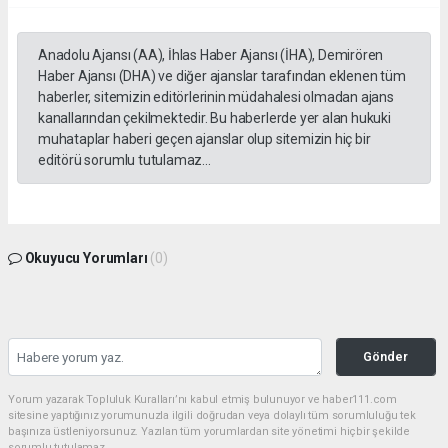
Anadolu Ajansı (AA), İhlas Haber Ajansı (İHA), Demirören
Haber Ajansı (DHA) ve diğer ajanslar tarafından eklenen tüm
haberler, sitemizin editörlerinin müdahalesi olmadan ajans
kanallarından çekilmektedir. Bu haberlerde yer alan hukuki
muhataplar haberi geçen ajanslar olup sitemizin hiç bir
editörü sorumlu tutulamaz...
Okuyucu Yorumları
(0)
Gönder
Yorum yazarak Topluluk Kuralları’nı kabul etmiş bulunuyor ve haber111.com
sitesine yaptığınız yorumunuzla ilgili doğrudan veya dolaylı tüm sorumluluğu tek
başınıza üstleniyorsunuz. Yazılan tüm yorumlardan site yönetimi hiçbir şekilde
sorumlu tutulamaz.