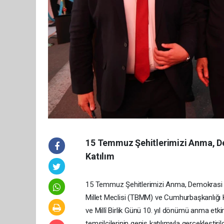
15 Temmuz Şehitlerimizi Anma, Dem
Katılım
15 Temmuz Şehitlerimizi Anma, Demokrasi ve 
Millet Meclisi (TBMM) ve Cumhurbaşkanlığı
ve Millî Birlik Günü 10. yıl dönümü anma etkinl
temsilcilerinin geniş katılımıyla gerçekleştir