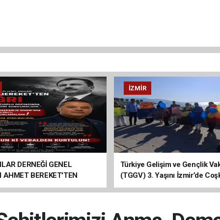
İZMIR
ILAR DERNEĞİ GENEL
Türkiye Gelişim ve Gençlik Vak
I AHMET BEREKET'TEN
(TGGV) 3. Yaşını İzmir’de Coş
Kutladı