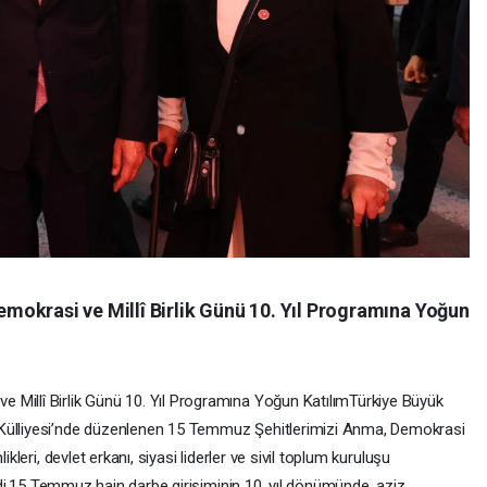
okrasi ve Millî Birlik Günü 10. Yıl Programına Yoğun
Millî Birlik Günü 10. Yıl Programına Yoğun Katılım ​Türkiye Büyük
 Külliyesi’nde düzenlenen 15 Temmuz Şehitlerimizi Anma, Demokrasi
ikleri, devlet erkanı, siyasi liderler ve sivil toplum kuruluşu
ildi. ​15 Temmuz hain darbe girişiminin 10. yıl dönümünde, aziz