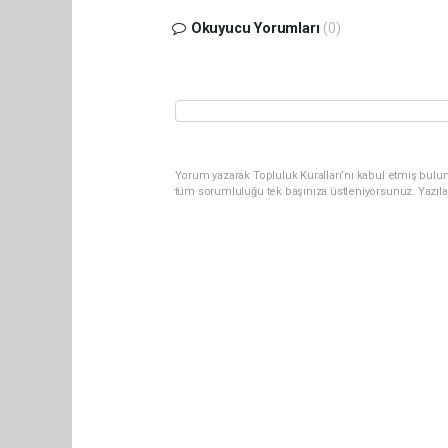
Okuyucu Yorumları
(0)
Yorum yazarak Topluluk Kuralları’nı kabul etmiş bulun
tüm sorumluluğu tek başınıza üstleniyorsunuz. Yazıla