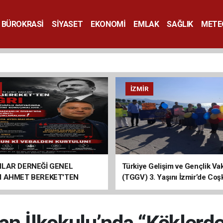
BÜROKRASİ
SİYASET
EKONOMİ
EMLAK
SAĞLIK
METE
SANAT
İZMIR
ILAR DERNEĞİ GENEL
Türkiye Gelişim ve Gençlik Vak
I AHMET BEREKET'TEN
(TGGV) 3. Yaşını İzmir’de Coş
Kutladı