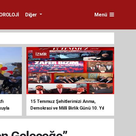
OROLOJİ
Diğer
Menü
İZMIR
fı
15 Temmuz Şehitlerimizi Anma,
kuyla
Demokrasi ve Millî Birlik Günü 10. Yıl
Programına Yoğun Katılım