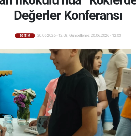
san İlkokulu’nda “Köklerd
Değerler Konferansı
20.06.2026 - 12:03, Güncelleme: 20.06.2026 - 12:03
EĞİTİM