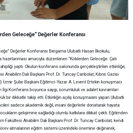
erden Geleceğe” Değerler Konferansı
ceğe” Değerler Konferansı Bergama Ulubatlı Hasan İlkokulu,
ata hazırlanması amacıyla düzenlenen “Köklerden Geleceğe: Çatı
hipliği yaptı. Okulun konferans salonunda gerçekleştirilen etkinliğe;
si Anabilim Dalı Başkanı Prof. Dr. Tuncay Canbolat, Kıbrıs Gazisi
YB) İzmir Şube Başkanı Eğitimci-Yazar A. Levent Ertekin konuşmacı
un İlgi Konferans boyunca saygı, sorumluluk ve adalet kavramları
 bir dikkatle takip etti. Etkinliğin açılış konuşmasını yapan Ulubatlı
ileri sadece akademik değil, insani değerlerle donatarak hayata
in çocukların gelişimine sağladığı olumlu katkılara dikkat çekti. Eğitimden
m Fakültesi Anabilim Dalı Başkanı Prof. Dr. Tuncay Canbolat, kendi
görev almalarının eğitim sistemi üzerindeki önemine değinerek,