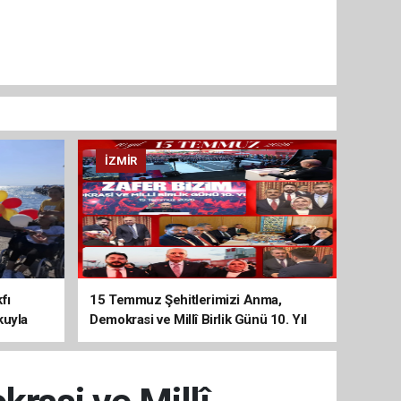
İZMIR
fı
15 Temmuz Şehitlerimizi Anma,
kuyla
Demokrasi ve Millî Birlik Günü 10. Yıl
Programına Yoğun Katılım