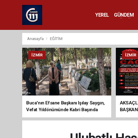
YEREL
GÜNDEM
YAŞAM
KÜLTÜR 
Anasayfa
EĞİTİM
İZMIR
İZMIR
Buca'nın Efsane Başkanı Işılay Saygın,
AKSAÇL
Vefat Yıldönümünde Kabri Başında
BAŞKAN
Anıldı
ÇAĞRI