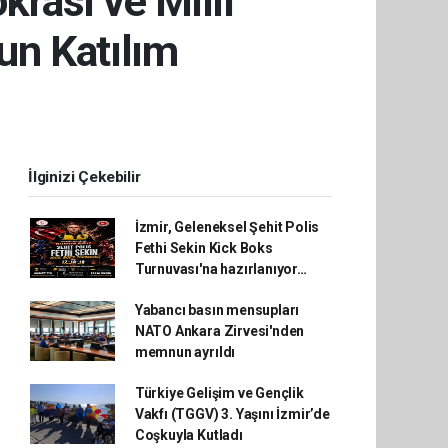
rasi ve Millî
un Katılım
İlginizi Çekebilir
İzmir, Geleneksel Şehit Polis
Fethi Sekin Kick Boks
Turnuvası'na hazırlanıyor…
Yabancı basın mensupları
NATO Ankara Zirvesi'nden
memnun ayrıldı
Türkiye Gelişim ve Gençlik
Vakfı (TGGV) 3. Yaşını İzmir’de
Coşkuyla Kutladı