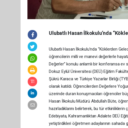
Ulubatlı Hasan İlkokulu’nda “Kökl
Ulubatlı Hasan İlkokulu’nda “Köklerden Gele
öğrencilerin milli ve manevi değerlerle hay
Değerler” konulu anlamlı bir konferansa ev sa
Dokuz Eylül Üniversitesi (DEÜ) Eğitim Fakülte
Şükrü Karaca ve Türkiye Yazarlar Birliği (T
olarak katıldı. Öğrencilerden Değerlere Yoğ
üzerinde duran konuşmacıları öğrenciler büyük
Hasan İlkokulu Müdürü Abdullah Büte, öğrenc
hazırladıklarını belirterek, bu tür etkinlikler
Edebiyata, Kahramanlıktan Adalete DEÜ Eğiti
yetiştirdikleri öğretmen adaylarının sahada 