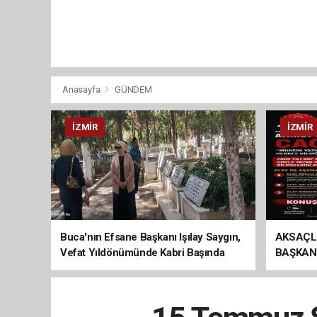
Anasayfa
GÜNDEM
İZMIR
İZMIR
Buca'nın Efsane Başkanı Işılay Saygın,
AKSAÇL
Vefat Yıldönümünde Kabri Başında
BAŞKAN
Anıldı
ÇAĞRI