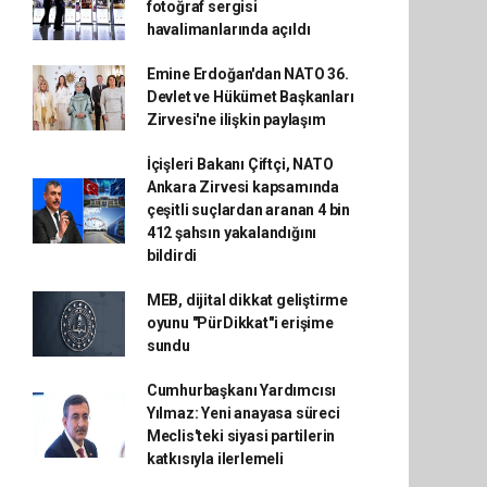
fotoğraf sergisi
havalimanlarında açıldı
Emine Erdoğan'dan NATO 36.
Devlet ve Hükümet Başkanları
Zirvesi'ne ilişkin paylaşım
İçişleri Bakanı Çiftçi, NATO
Ankara Zirvesi kapsamında
çeşitli suçlardan aranan 4 bin
412 şahsın yakalandığını
bildirdi
MEB, dijital dikkat geliştirme
oyunu "PürDikkat"i erişime
sundu
Cumhurbaşkanı Yardımcısı
Yılmaz: Yeni anayasa süreci
Meclis'teki siyasi partilerin
katkısıyla ilerlemeli