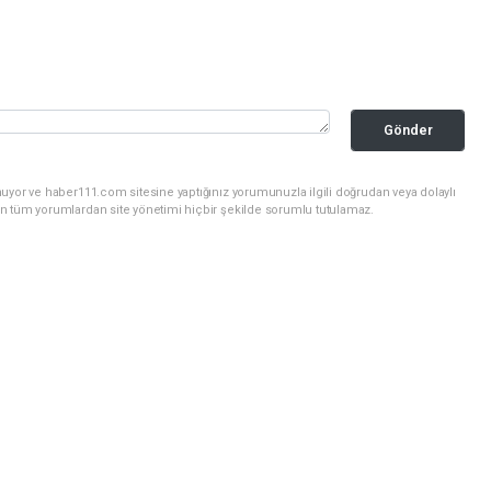
Gönder
uyor ve haber111.com sitesine yaptığınız yorumunuzla ilgili doğrudan veya dolaylı
n tüm yorumlardan site yönetimi hiçbir şekilde sorumlu tutulamaz.