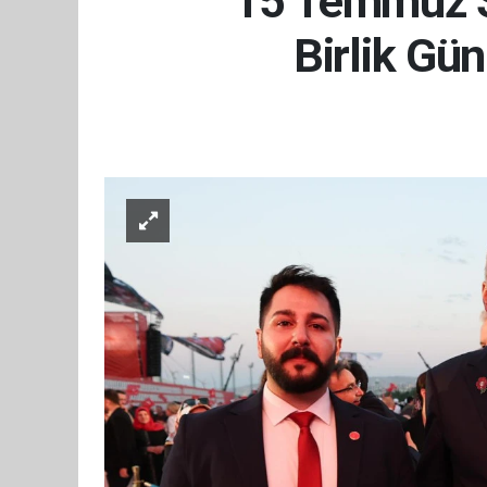
15 Temmuz Şe
Birlik Gü