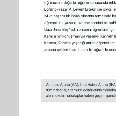
öğrencilere değerler eğitimi konusunda rehb
Eğitimci-Yazar A. Levent Ertekin ise saygı, s
İyi ve başarılı bir insan olmanın temelinde b
öğrencilerle yazarlık üzerine samimi bir sohb
Gazi Umur Bey” adlı romanını öğrenciler için
Karaca’nın konuşmasıyla yaşandı. Kahramanl
Karaca, Kıbrıs’ta yaşadığı anıları öğrencile
anısına çekilen toplu hatıra fotoğrafı ile son
Anadolu Ajansı (AA), İhlas Haber Ajansı (İHA
tüm haberler, sitemizin editörlerinin müdaha
alan hukuki muhataplar haberi geçen ajanslar