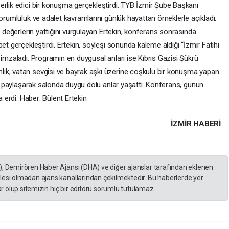
erlik edici bir konuşma gerçekleştirdi. TYB İzmir Şube Başkanı
orumluluk ve adalet kavramlarını günlük hayattan örneklerle açıkladı.
u değerlerin yattığını vurgulayan Ertekin, konferans sonrasında
et gerçekleştirdi. Ertekin, söyleşi sonunda kaleme aldığı “İzmir Fatihi
 imzaladı. Programın en duygusal anları ise Kıbrıs Gazisi Şükrü
ık, vatan sevgisi ve bayrak aşkı üzerine coşkulu bir konuşma yapan
rle paylaşarak salonda duygu dolu anlar yaşattı. Konferans, günün
a erdi. Haber: Bülent Ertekin
İZMIR HABERİ
), Demirören Haber Ajansı (DHA) ve diğer ajanslar tarafından eklenen
lesi olmadan ajans kanallarından çekilmektedir. Bu haberlerde yer
 olup sitemizin hiç bir editörü sorumlu tutulamaz...