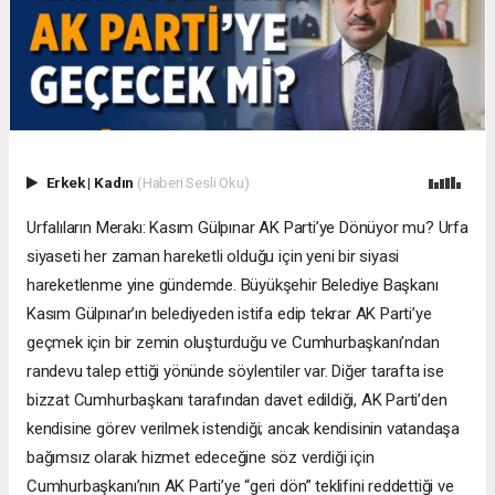
Erkek
|
Kadın
(Haberi Sesli Oku)
Urfalıların Merakı: Kasım Gülpınar AK Parti’ye Dönüyor mu? Urfa
siyaseti her zaman hareketli olduğu için yeni bir siyasi
hareketlenme yine gündemde. Büyükşehir Belediye Başkanı
Kasım Gülpınar’ın belediyeden istifa edip tekrar AK Parti’ye
geçmek için bir zemin oluşturduğu ve Cumhurbaşkanı’ndan
randevu talep ettiği yönünde söylentiler var. Diğer tarafta ise
bizzat Cumhurbaşkanı tarafından davet edildiği, AK Parti’den
kendisine görev verilmek istendiği; ancak kendisinin vatandaşa
bağımsız olarak hizmet edeceğine söz verdiği için
Cumhurbaşkanı’nın AK Parti’ye “geri dön” teklifini reddettiği ve