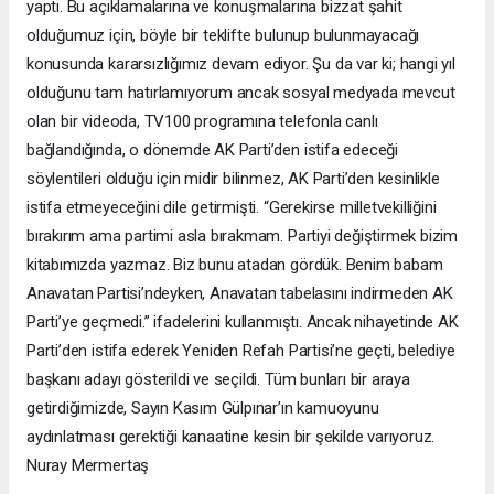
yaptı. Bu açıklamalarına ve konuşmalarına bizzat şahit
olduğumuz için, böyle bir teklifte bulunup bulunmayacağı
konusunda kararsızlığımız devam ediyor. Şu da var ki; hangi yıl
olduğunu tam hatırlamıyorum ancak sosyal medyada mevcut
olan bir videoda, TV100 programına telefonla canlı
bağlandığında, o dönemde AK Parti’den istifa edeceği
söylentileri olduğu için midir bilinmez, AK Parti’den kesinlikle
istifa etmeyeceğini dile getirmişti. “Gerekirse milletvekilliğini
bırakırım ama partimi asla bırakmam. Partiyi değiştirmek bizim
kitabımızda yazmaz. Biz bunu atadan gördük. Benim babam
Anavatan Partisi’ndeyken, Anavatan tabelasını indirmeden AK
Parti’ye geçmedi.” ifadelerini kullanmıştı. Ancak nihayetinde AK
Parti’den istifa ederek Yeniden Refah Partisi’ne geçti, belediye
başkanı adayı gösterildi ve seçildi. Tüm bunları bir araya
getirdiğimizde, Sayın Kasım Gülpınar’ın kamuoyunu
aydınlatması gerektiği kanaatine kesin bir şekilde varıyoruz.
Nuray Mermertaş