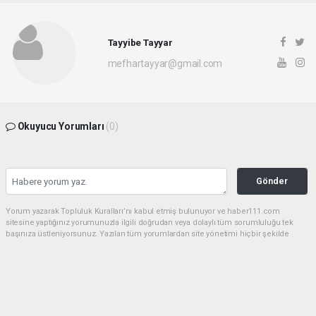
Tayyibe Tayyar
mefhartayyar@gmail.com
Okuyucu Yorumları
(0)
Gönder
Yorum yazarak Topluluk Kuralları’nı kabul etmiş bulunuyor ve haber111.com
sitesine yaptığınız yorumunuzla ilgili doğrudan veya dolaylı tüm sorumluluğu tek
başınıza üstleniyorsunuz. Yazılan tüm yorumlardan site yönetimi hiçbir şekilde
sorumlu tutulamaz.