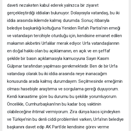
daveti nezaketen kabul ederek yalnızca bir ziyaret
gerçekleştirdiği iddiaları bulunuyor. Dolayısıyla vatandaş, bu iki
iddia arasında ikilemde kalmış durumda. Sonuç itibarıyla
belediye başkanlığı koltuğuna Yeniden Refah Partisi’nin emeği
ve vatandaşın tercihiyle oturduğu için, kendisine emanet edilen
makamın akıbetini Urfalılar merak ediyor. Urfa vatandaşlarının
en doğal hakkı olan bu açıklamanın, en açık ve en şeffaf
şekilde bir basın açıklamasıyla kamuoyuna Sayın Kasım
Gülpınar tarafından yapılması gerekmektedir. Ben de bir Urfa
vatandaşı olarak bu iki iddia arasında neye inanacağım
konusunda arada kalmış durumdayım. Seçilmesinde emeğimin
olması hasebiyle araştırma ve sorgulama gereği duyuyorum.
Kendi kanaatime göre bu durumu bu şekilde yorumluyorum.
Öncelikle, Cumhurbaşkanı’nın bu kadar boş vaktinin
olabileceğine ihtimal vermiyorum. Zira dünya kaos içindeyken
ve Türkiye’nin bu denli ciddi problemleri varken, Urfa’nın belediye
başkanını davet edip AK Parti’de kendisine görev verme