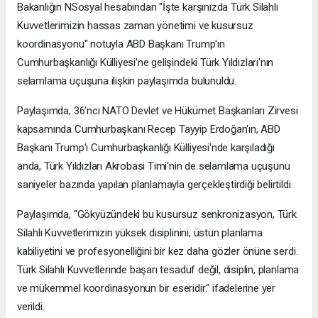
Bakanlığın NSosyal hesabından "İşte karşınızda Türk Silahlı
Kuvvetlerimizin hassas zaman yönetimi ve kusursuz
koordinasyonu" notuyla ABD Başkanı Trump'ın
Cumhurbaşkanlığı Külliyesi'ne gelişindeki Türk Yıldızları'nın
selamlama uçuşuna ilişkin paylaşımda bulunuldu.
Paylaşımda, 36'ncı NATO Devlet ve Hükümet Başkanları Zirvesi
kapsamında Cumhurbaşkanı Recep Tayyip Erdoğan'ın, ABD
Başkanı Trump'ı Cumhurbaşkanlığı Külliyesi'nde karşıladığı
anda, Türk Yıldızları Akrobasi Timi'nin de selamlama uçuşunu
saniyeler bazında yapılan planlamayla gerçekleştirdiği belirtildi.
Paylaşımda, "Gökyüzündeki bu kusursuz senkronizasyon, Türk
Silahlı Kuvvetlerimizin yüksek disiplinini, üstün planlama
kabiliyetini ve profesyonelliğini bir kez daha gözler önüne serdi.
Türk Silahlı Kuvvetlerinde başarı tesadüf değil, disiplin, planlama
ve mükemmel koordinasyonun bir eseridir." ifadelerine yer
verildi.