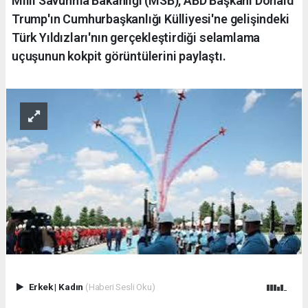
Milli Savunma Bakanlığı (MSB), ABD Başkanı Donald
Trump'ın Cumhurbaşkanlığı Külliyesi'ne gelişindeki
Türk Yıldızları'nın gerçekleştirdiği selamlama
uçuşunun kokpit görüntülerini paylaştı.
Erkek
|
Kadın
(Haberi Sesli Oku)