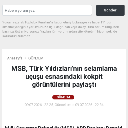
Gönder
Yorum yazarak Topluluk Kuralları’nı kabul etmiş bulunuyor ve haber111.com
sitesine yaptığınız yorumunuzla ilgili doğrudan veya dolaylı tüm sorumluluğu tek
başınıza üstleniyorsunuz. Yazılan tüm yorumlardan site yönetimi hiçbir şekilde
sorumlu tutulamaz.
Anasayfa
GÜNDEM
MSB, Türk Yıldızları'nın selamlama
uçuşu esnasındaki kokpit
görüntülerini paylaştı
GÜNDEM
09.07.2026 - 22:25, Güncelleme: 09.07.2026 - 22:34