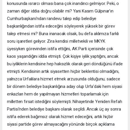
konusunda ısrarcı olması bana çok inandırıcı gelmiyor. Peki, o
zaman diğer iddia doğru olabilir mi? Yani Kasım Gülpınar’ın
Cumhurbaşkanı’ndan randevu talep edip belediye
başkanlığından istifa edeceğini söyleyerek yüksek bir görev
talep etmesi mi? Buna inanacak olsak, bu defa aklımıza farklı
soru işaretleri geliyor. Zira kendisi milletvekili ve MKYK
üyesiyken görevinden istifa ettiğini, AK Parti içerisinde çok
kaos yaşandığını iddia etmişti. Çok kişiye iyilik yaptığını, ancak
bu iyiliklerin kendisine hep haksızlık olarak geri döndüğünü ifade
etmişti. Kendisinin artık siyasetten hiçbir beklentisi olmadığını,
yalnızca Urfalılara hizmet etmek arzusunda olduğunu; sadece
bir dönem belediye başkanlığına aday olup Urfa’daki hem siyasi
enkazları hem de yapılmayan hizmetleri toparlamak için
milletten fırsat istediğini söylemişti. Nihayetinde Yeniden Refah
Partisi’nden belediye başkanı olarak seçildi. Ancak üç ay sonra
istifa ederek bağımsız olarak hizmet edeceğini, artık hiçbir
siyasi partide görev almayacağını yönünde birçok açıklama