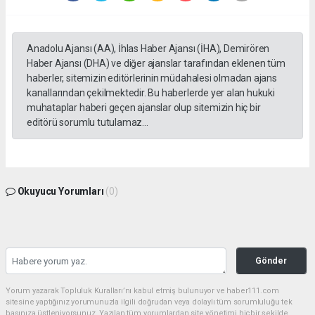
Anadolu Ajansı (AA), İhlas Haber Ajansı (İHA), Demirören
Haber Ajansı (DHA) ve diğer ajanslar tarafından eklenen tüm
haberler, sitemizin editörlerinin müdahalesi olmadan ajans
kanallarından çekilmektedir. Bu haberlerde yer alan hukuki
muhataplar haberi geçen ajanslar olup sitemizin hiç bir
editörü sorumlu tutulamaz...
Okuyucu Yorumları
(0)
Gönder
Yorum yazarak Topluluk Kuralları’nı kabul etmiş bulunuyor ve haber111.com
sitesine yaptığınız yorumunuzla ilgili doğrudan veya dolaylı tüm sorumluluğu tek
başınıza üstleniyorsunuz. Yazılan tüm yorumlardan site yönetimi hiçbir şekilde