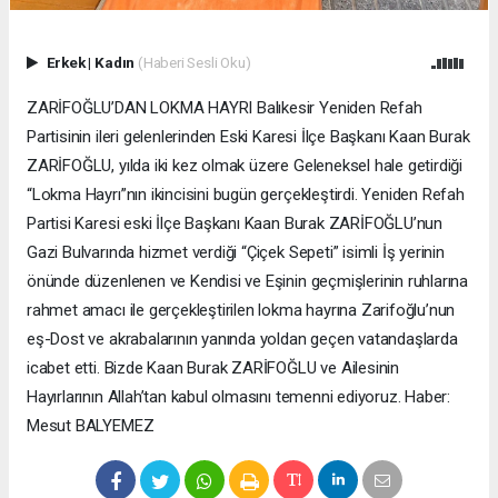
Erkek
|
Kadın
(Haberi Sesli Oku)
ZARİFOĞLU’DAN LOKMA HAYRI Balıkesir Yeniden Refah
Partisinin ileri gelenlerinden Eski Karesi İlçe Başkanı Kaan Burak
ZARİFOĞLU, yılda iki kez olmak üzere Geleneksel hale getirdiği
“Lokma Hayrı”nın ikincisini bugün gerçekleştirdi. Yeniden Refah
Partisi Karesi eski İlçe Başkanı Kaan Burak ZARİFOĞLU’nun
Gazi Bulvarında hizmet verdiği “Çiçek Sepeti” isimli İş yerinin
önünde düzenlenen ve Kendisi ve Eşinin geçmişlerinin ruhlarına
rahmet amacı ile gerçekleştirilen lokma hayrına Zarifoğlu’nun
eş-Dost ve akrabalarının yanında yoldan geçen vatandaşlarda
icabet etti. Bizde Kaan Burak ZARİFOĞLU ve Ailesinin
Hayırlarının Allah’tan kabul olmasını temenni ediyoruz. Haber:
Mesut BALYEMEZ